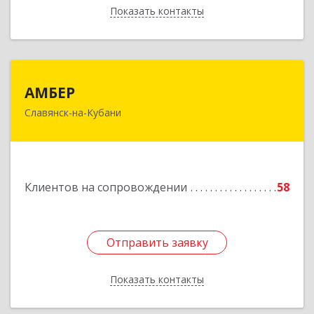
Показать контакты
Назад
АМБЕР
АМБЕР
Славянск-на-Кубани
353562, Краснодарский край, Славянский р-н,
Славянск-на-Кубани г, Крупской ул, дом № 12
Подробнее
Клиентов на сопровождении
58
Отправить заявку
Отправить заявку
Показать контакты
Назад