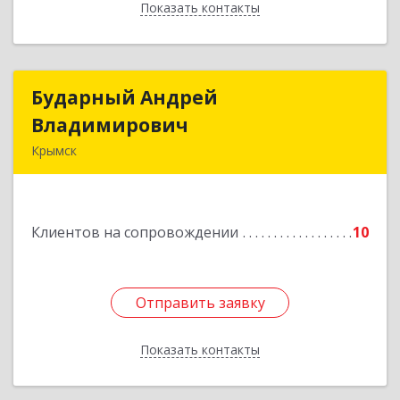
Показать контакты
Назад
Бударный Андрей
Бударный Андрей
Владимирович
Владимирович
Крымск
353389, Краснодарский край, Крымск г,
Революционная ул, дом № 47
Клиентов на сопровождении
10
Подробнее
Отправить заявку
Отправить заявку
Показать контакты
Назад