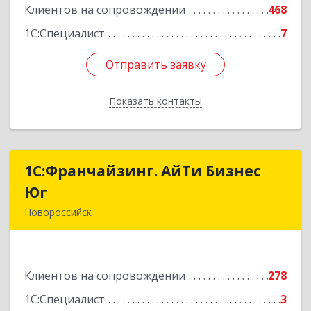
Клиентов на сопровождении
468
1С:Специалист
7
Отправить заявку
Отправить заявку
Показать контакты
Назад
1С:Франчайзинг. АйТи Бизнес
1С:Франчайзинг. АйТи Бизнес
Юг
Юг
Новороссийск
353907, Краснодарский край, Новороссийск г,
Видова ул, дом № 65, оф.2
Клиентов на сопровождении
278
Подробнее
1С:Специалист
3