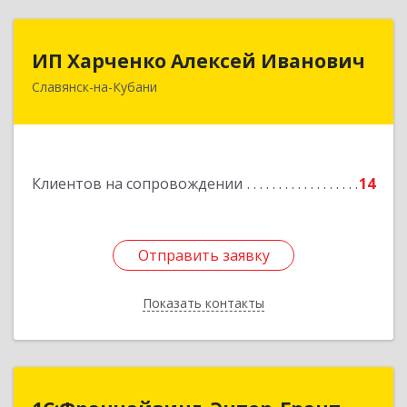
ИП Харченко Алексей Иванович
ИП Харченко Алексей Иванович
Славянск-на-Кубани
353 579, Краснодарский край, ст.Петровская,
ул.Кирпичная д.32
Подробнее
Клиентов на сопровождении
14
Отправить заявку
Отправить заявку
Показать контакты
Назад
1С:Франчайзинг. Энтер-Грант