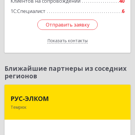
Клиентов на сопровождении
40
1С:Специалист
6
Отправить заявку
Отправить заявку
Показать контакты
Назад
Ближайшие партнеры из соседних
регионов
РУС-ЭЛКОМ
РУС-ЭЛКОМ
Темрюк
353500, Краснодарский край, Темрюкский р-н,
Темрюк г, Ленина ул, дом № 104
Подробнее