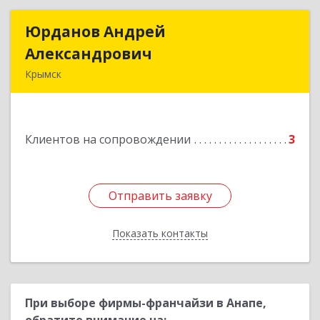
Юрданов Андрей
Юрданов Андрей
Александрович
Александрович
Крымск
353384 Краснодарский край г. Крымск ул.
Юбилейная 8
Клиентов на сопровождении
3
Подробнее
Отправить заявку
Отправить заявку
Показать контакты
Назад
При выборе фирмы-франчайзи в Анапе,