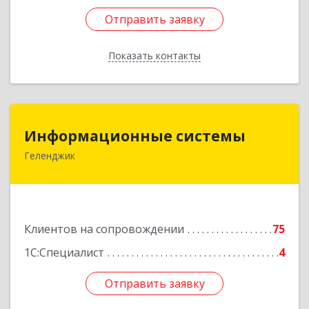
Отправить заявку
Отправить заявку
Показать контакты
Назад
Информационные системы
Информационные системы
Геленджик
353475, Краснодарский край, Геленджик г,
Нахимова ул, дом № 2
Подробнее
Клиентов на сопровождении
75
1С:Специалист
4
Отправить заявку
Отправить заявку