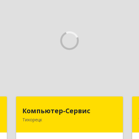
л
Компьютер-Сервис
Компьютер-Сервис
ч
Тихорецк
352040, Краснодарский край,
Павловский р-н, Павловская ст-ца,
,
Горького ул, дом № 271
,