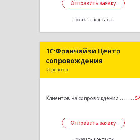
Отправить заявку
Отправить заявку
Показать контакты
Назад
1С:Франчайзи Центр
1С:Франчайзи Цент
сопровождения
сопровождени
Кореновск
Подробне
Клиентов на сопровождении
5
Отправить заявку
Отправить заявку
Показать контакты
Назад