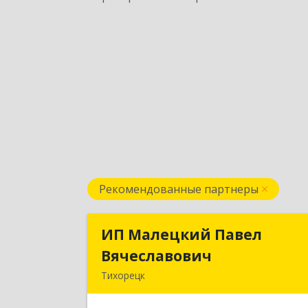
Рекомендованные партнеры
ИП Малецкий Павел
ИП Малецкий Паве
Вячеславович
Вячеславови
Тихорецк
352120, Краснодарский край
Тихорецкий р-н, Тихорецк г