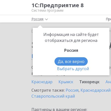
1С:Предприятие 8
Система программ
Россия
Пр
Главная
Сервисы ИТС
1С-Чеки ОФД
1С-Чеки
Информация на сайте будет
отображаться для региона
Заказать 1С-Чеки ОФ
Россия
в Тихорецке
Да, все верно
Ознакомьтесь с информационными карт
Выбрать другой
внедрение продукта.
Краснодар
Крымск
Тихорецк
Ан
Смотрите также:
Россия
,
Краснодарский
Ставропольский край
Партнеры в вашем регионе: