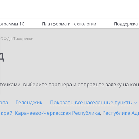
ограммы 1С
Платформа и технологии
Поддержка 
 ОФД в Тихорецке
Д
очками, выберите партнёра и отправьте заявку на ко
апа
Геленджик
Показать все населенные
пункты
 край
,
Карачаево-Черкесская Республика
,
Республика Ад