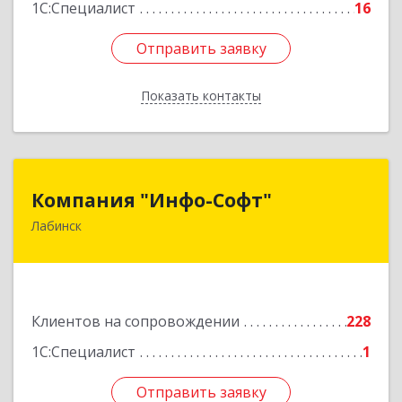
1С:Специалист
16
Отправить заявку
Отправить заявку
Показать контакты
Назад
Компания "Инфо-Софт"
Компания "Инфо-Софт"
Лабинск
352500, Краснодарский край, Лабинский р-н,
Лабинск г, Константинова ул, дом № 72
Подробнее
Клиентов на сопровождении
228
1С:Специалист
1
Отправить заявку
Отправить заявку