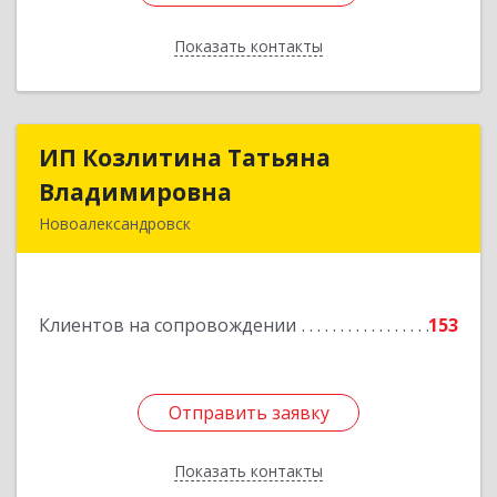
Показать контакты
Назад
ИП Козлитина Татьяна
ИП Козлитина Татьяна
Владимировна
Владимировна
Новоалександровск
356000, Ставропольский край,
Новоалександровск г, Гайдара пер, дом № 25
Клиентов на сопровождении
153
Подробнее
Отправить заявку
Отправить заявку
Показать контакты
Назад