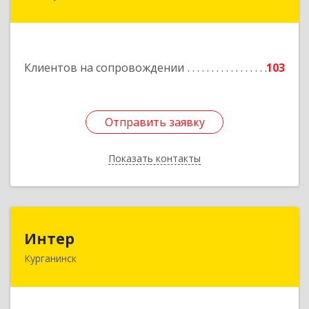
Пушкина ул, дом № 67
Подробнее
Клиентов на сопровождении
103
Отправить заявку
Отправить заявку
Показать контакты
Назад
Интер
Интер
Курганинск
352430, Краснодарский край, Курганинск г,
Матросова ул, дом № 151