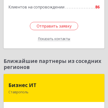
Подробнее
Клиентов на сопровождении
86
Отправить заявку
Отправить заявку
Показать контакты
Назад
Ближайшие партнеры из соседних
регионов
Бизнес ИТ
Бизнес ИТ
Ставрополь
355035, Ставропольский край, Ставрополь г, 1
Промышленная ул, дом № 3, корпус А