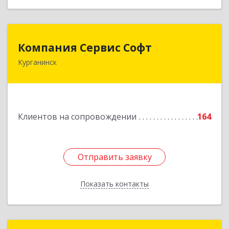
Компания Сервис Софт
Компания Сервис Софт
Курганинск
352430, Краснодарский край, Курганинск г,
Розы Люксембург ул, дом № 333
Подробнее
Клиентов на сопровождении
164
Отправить заявку
Отправить заявку
Показать контакты
Назад