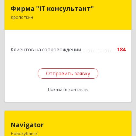
Фирма "IT консультант"
Фирма "IT консультант"
Кропоткин
352389, Краснодарский край, Кавказский р-н,
Кропоткин г, Пушкина ул, дом № 294, оф.2,3
Подробнее
Клиентов на сопровождении
184
Отправить заявку
Отправить заявку
Показать контакты
Назад
Navigator
Navigator
Новокубанск
352240, Краснодарский край, Новокубанск г,