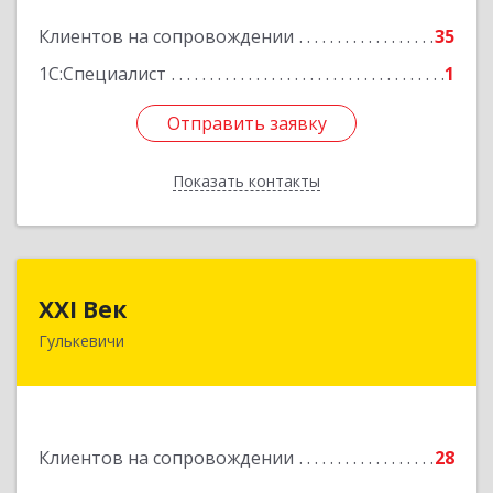
Подробнее
Клиентов на сопровождении
35
1С:Специалист
1
Отправить заявку
Отправить заявку
Показать контакты
Назад
XXI Век
XXI Век
Гулькевичи
352180, Краснодарский край, Отрадо-
Кубанское с, Северная ул, дом № 11
Подробнее
Клиентов на сопровождении
28