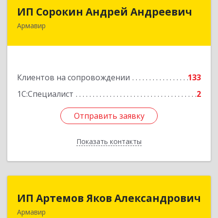
ИП Сорокин Андрей Андреевич
ИП Сорокин Андрей Андреевич
Армавир
352900, Краснодарский край, Армавир г,
Ф.Энгельса ул, дом № 25, кв.309
Подробнее
Клиентов на сопровождении
133
1С:Специалист
2
Отправить заявку
Отправить заявку
Показать контакты
Назад
ИП Артемов Яков Александрович
ИП Артемов Яков Александрович
Армавир