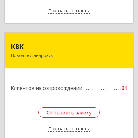
Показать контакты
Назад
КВК
КВК
Новоалександровск
356000, Ставропольский край,
Новоалександровск г, Маршала Жукова ул, дом
№ 50
Подробнее
Клиентов на сопровождении
31
Отправить заявку
Отправить заявку
Показать контакты
Назад