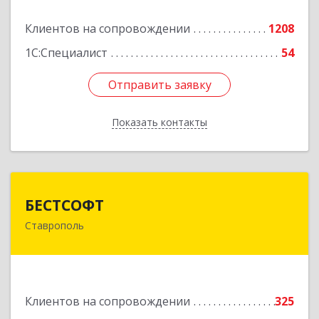
Подробнее
Клиентов на сопровождении
1208
1С:Специалист
54
Отправить заявку
Отправить заявку
Показать контакты
Назад
БЕСТСОФТ
БЕСТСОФТ
Ставрополь
355011, Ставропольский край, Ставрополь г,
45 Параллель ул, дом № 38, оф.151
Подробнее
Клиентов на сопровождении
325