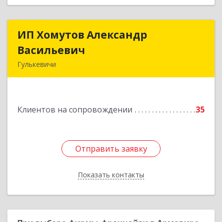
ИП Хомутов Александр
ИП Хомутов Александр
Васильевич
Васильевич
Гулькевичи
352190, Краснодарский край, Гулькевичи г, 50
лет ВЛКСМ ул, дом № 21, кв.2
Клиентов на сопровождении
35
Подробнее
Отправить заявку
Отправить заявку
Показать контакты
Назад