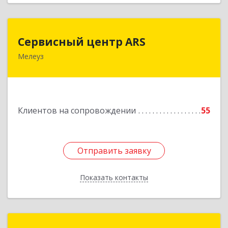
Сервисный центр ARS
Сервисный центр ARS
Мелеуз
Подробнее
Клиентов на сопровождении
55
Отправить заявку
Отправить заявку
Показать контакты
Назад