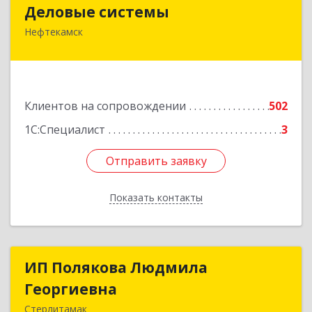
Деловые системы
Деловые системы
Нефтекамск
452689, Башкортостан Респ, Нефтекамск г,
Ленина ул, дом № 47В, пом.3
Подробнее
Клиентов на сопровождении
502
1С:Специалист
3
Отправить заявку
Отправить заявку
Показать контакты
Назад
ИП Полякова Людмила
ИП Полякова Людмила
Георгиевна
Георгиевна
Стерлитамак