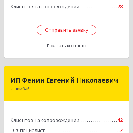
Клиентов на сопровождении
28
Отправить заявку
Отправить заявку
Показать контакты
Назад
ИП Фенин Евгений Николаевич
ИП Фенин Евгений Николаевич
Ишимбай
453211, Башкортостан Респ, Ишимбайский р-н,
Ишимбай г, Мустая Карима ул, дом № 31
Подробнее
Клиентов на сопровождении
42
1С:Специалист
2