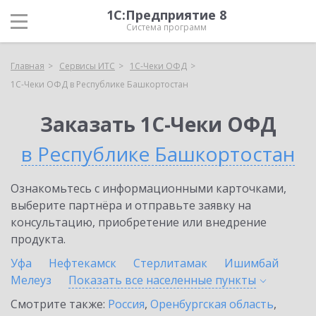
1С:Предприятие 8
Система программ
Главная
Сервисы ИТС
1С-Чеки ОФД
1С-Чеки ОФД в Республике Башкортостан
Заказать 1С-Чеки ОФД
в Республике Башкортостан
Ознакомьтесь с информационными карточками,
выберите партнёра и отправьте заявку на
консультацию, приобретение или внедрение
продукта.
Уфа
Нефтекамск
Стерлитамак
Ишимбай
Мелеуз
Показать все населенные
пункты
Смотрите также:
Россия
,
Оренбургская область
,