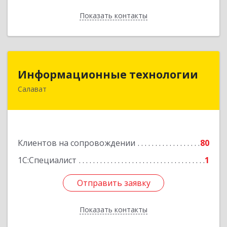
Показать контакты
Назад
Информационные технологии
Информационные технологии
Салават
453259, Башкортостан Респ, Салават г,
Северная ул, дом № 15, оф.108
Подробнее
Клиентов на сопровождении
80
1С:Специалист
1
Отправить заявку
Отправить заявку
Показать контакты
Назад