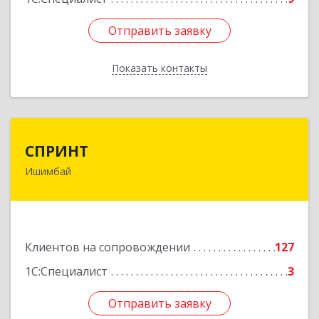
Отправить заявку
Отправить заявку
Показать контакты
Назад
СПРИНТ
СПРИНТ
Ишимбай
453201, Башкортостан Респ, Ишимбайский р-н,
Ишимбай г, Якупа Кулмыя ул, дом № 25
Подробнее
Клиентов на сопровождении
127
1С:Специалист
3
Отправить заявку
Отправить заявку