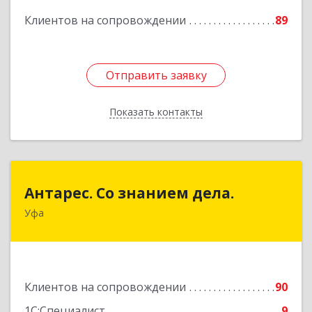
Клиентов на сопровождении
89
Отправить заявку
Отправить заявку
Показать контакты
Назад
Антарес. Со знанием дела.
Антарес. Со знанием дела.
Уфа
450054, Башкортостан Респ, Уфа г,
Комсомольская ул, дом № 149/2, кв.76
Подробнее
Клиентов на сопровождении
90
1С:Специалист
9