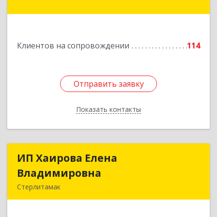
В.И.Ленина ул, дом № 23/1
Подробнее
Клиентов на сопровождении
114
Отправить заявку
Отправить заявку
Показать контакты
Назад
ИП Хаирова Елена
ИП Хаирова Елена
Владимировна
Владимировна
Стерлитамак
Подробнее