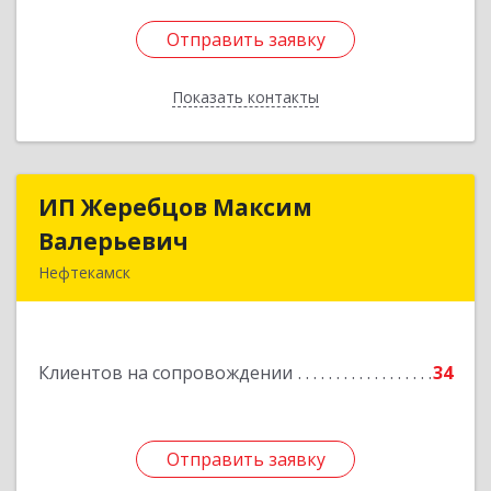
Отправить заявку
Отправить заявку
Показать контакты
Назад
ИП Жеребцов Максим
ИП Жеребцов Максим
Валерьевич
Валерьевич
Нефтекамск
452680, Башкортостан Респ, Нефтекамск г,
Зодчих ул, строение № 20 "В"
Клиентов на сопровождении
34
Подробнее
Отправить заявку
Отправить заявку