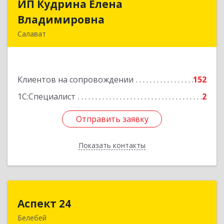
ИП Кудрина Елена
ИП Кудрина Елена
Владимировна
Владимировна
Салават
453265, Башкортостан Респ, Салават г,
Бекетова ул, дом № 10, кв.87
Клиентов на сопровождении
152
Подробнее
1С:Специалист
2
Отправить заявку
Отправить заявку
Показать контакты
Назад
Аспект 24
Аспект 24
Белебей
452000, Башкортостан Респ, Белебей г, им