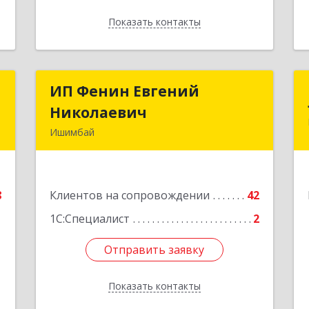
Показать контакты
Назад
К
ИП Фенин Евгений
ИП Фенин Евгений
Николаевич
Николаевич
т
Ишимбай
1
453211, Башкортостан Респ,
Ишимбайский р-н, Ишимбай г, Мустая
е
Карима ул, дом № 31
8
Клиентов на сопровождении
42
Подробнее
1С:Специалист
2
Отправить заявку
Отправить заявку
Показать контакты
Назад