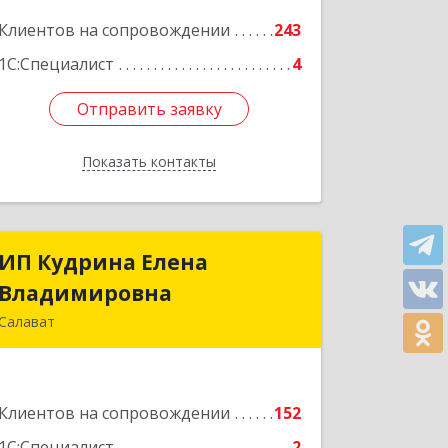
Подробнее
Клиентов на сопровождении
243
1С:Специалист
4
Отправить заявку
Отправить заявку
Показать контакты
Назад
ИП Кудрина Елена
ИП Кудрина Елена
Владимировна
Владимировна
Салават
453265, Башкортостан Респ, Салават
г, Бекетова ул, дом № 10, кв.87
Клиентов на сопровождении
152
Подробнее
1С:Специалист
2