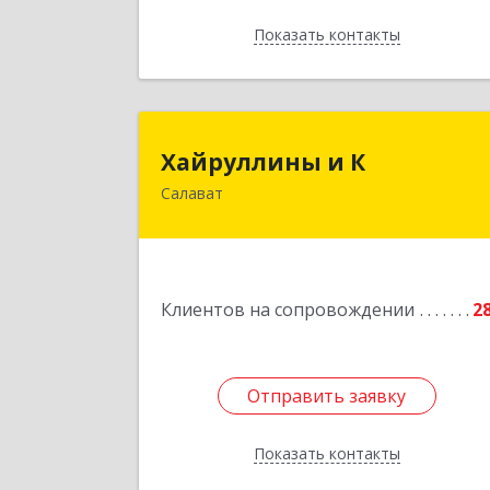
Показать контакты
Назад
Хайруллины и 
Хайруллины и К
Салават
453251, Башкортостан Респ, Салава
г, Островского ул, дом № 6
Подробне
Клиентов на сопровождении
2
Отправить заявку
Отправить заявку
Показать контакты
Назад