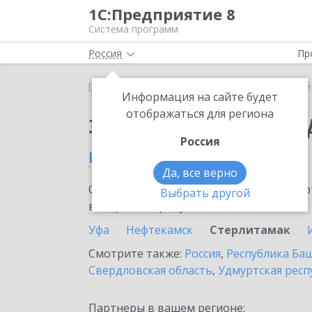
1С:Предприятие 8
Система программ
Россия
Пр
Главная
Сервисы ИТС
1С-Чеки ОФД
1С-Чеки
Информация на сайте будет
отображаться для региона
Заказать 1С-Чеки ОФ
Россия
в Стерлитамаке
Да, все верно
Ознакомьтесь с информационными карт
Выбрать другой
внедрение продукта.
Уфа
Нефтекамск
Стерлитамак
Смотрите также:
Россия
,
Республика Ба
Свердловская область
,
Удмуртская респ
Партнеры в вашем регионе: