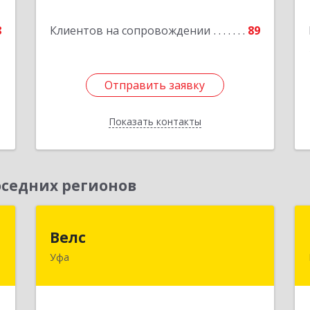
е
8
Клиентов на сопровождении
89
Отправить заявку
Отправить заявку
Показать контакты
Назад
седних регионов
й
Велс
Велс
"
Уфа
450071, Башкортостан Респ, Уфа г, 50
лет СССР ул, дом № 48/1, этаж 5
д
,