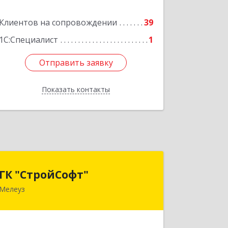
№ 1, кв.74
Клиентов на сопровождении
39
Подробнее
1С:Специалист
1
Отправить заявку
Отправить заявку
Показать контакты
Назад
ГК "СтройСофт"
ГК "СтройСофт"
Мелеуз
453852, Башкортостан Респ, Мелеуз г,
Ленина ул, дом № 160а, кв.4