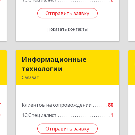
Отправить заявку
Отправить заявку
Показать контакты
Назад
Т
Информационные
Информационные
технологии
технологии
,
Салават
а
453259, Башкортостан Респ, Салават
5
г, Северная ул, дом № 15, оф.108
е
7
Клиентов на сопровождении
80
Подробнее
3
1С:Специалист
1
Отправить заявку
Отправить заявку