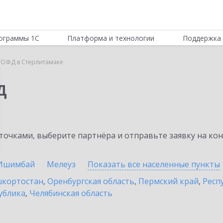
ограммы 1С
Платформа и технологии
Поддержка 
 ОФД в Стерлитамаке
Д
очками, выберите партнёра и отправьте заявку на ко
Ишимбай
Мелеуз
Показать все населенные
пункты
шкортостан
,
Оренбургская область
,
Пермский край
,
Респ
ублика
,
Челябинская область