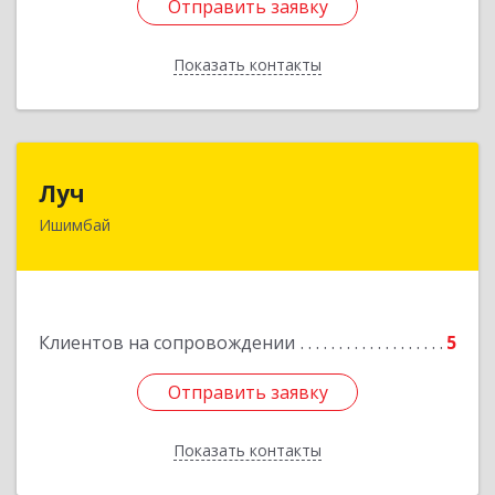
Отправить заявку
Отправить заявку
Показать контакты
Назад
Луч
Луч
Ишимбай
453215, Башкортостан Респ, Ишимбайский р-н,
Ишимбай г, Ленина пр-кт, дом № 29, кв.29
Подробнее
Клиентов на сопровождении
5
Отправить заявку
Отправить заявку
Показать контакты
Назад