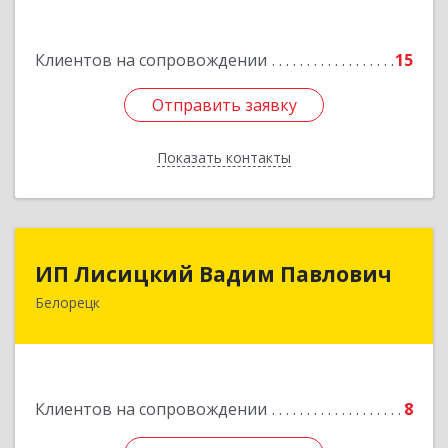
Подробнее
Клиентов на сопровождении
15
Отправить заявку
Отправить заявку
Показать контакты
Назад
ИП Лисицкий Вадим Павлович
ИП Лисицкий Вадим Павлович
Белорецк
453501, Башкортостан Респ, Белорецк г,
Кооперативная ул, дом № 4, корпус А, кв.32
Подробнее
Клиентов на сопровождении
8