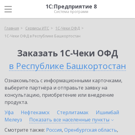
1С:Предприятие 8
Система программ
Главная
Сервисы ИТС
1С-Чеки ОФД
1С-Чеки ОФД в Республике Башкортостан
Заказать 1С-Чеки ОФД
в Республике Башкортостан
Ознакомьтесь с информационными карточками,
выберите партнёра и отправьте заявку на
консультацию, приобретение или внедрение
продукта.
Уфа
Нефтекамск
Стерлитамак
Ишимбай
Мелеуз
Показать все населенные
пункты
Смотрите также:
Россия
,
Оренбургская область
,