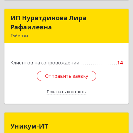
ИП Нуретдинова Лира
ИП Нуретдинова Лира
Рафаилевна
Рафаилевна
Туймазы
452755, Башкортостан Респ, Туймазинский р-н,
Туймазы г, Островского ул, дом № 9, оф.6
Клиентов на сопровождении
14
Подробнее
Отправить заявку
Отправить заявку
Показать контакты
Назад
Уникум-ИТ
Уникум-ИТ