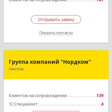
Отправить заявку
Отправить заявку
Показать контакты
Назад
Группа компаний "Нордком"
Группа компаний "Нордком"
Лангепас
628672, Тюменская обл, Лангепас г., Солнечная
ул., дом № 21/1, каб.313
Подробнее
Клиентов на сопровождении
139
1С:Специалист
4