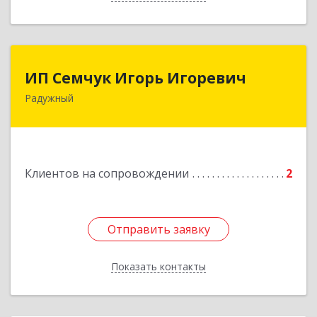
ИП Семчук Игорь Игоревич
ИП Семчук Игорь Игоревич
Радужный
628464, ХМАО-Югра, г. Радужный, 1 мкн.,
строение 43
Подробнее
Клиентов на сопровождении
2
Отправить заявку
Отправить заявку
Показать контакты
Назад