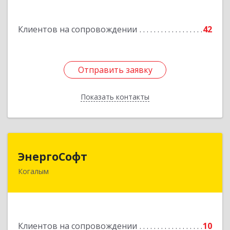
Подробнее
Клиентов на сопровождении
42
Отправить заявку
Отправить заявку
Показать контакты
Назад
ЭнергоСофт
ЭнергоСофт
Когалым
628485, Ханты-Мансийский Автономный округ
- Югра АО, Когалым г, Сопочинского проезд,
строение 2, оф.18
Подробнее
Клиентов на сопровождении
10