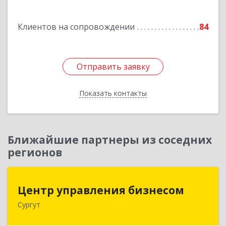
Подробнее
Клиентов на сопровождении
84
Отправить заявку
Отправить заявку
Показать контакты
Назад
Ближайшие партнеры из соседних
регионов
Центр управления бизнесом
Центр управления бизнесом
Сургут
628403, Ханты-Мансийский Автономный округ
- Югра АО, Сургут г, Мира пр-кт, дом № 56, кв.2