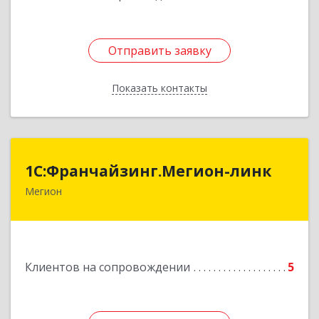
Отправить заявку
Отправить заявку
Показать контакты
Назад
1С:Франчайзинг.Мегион-линк
1С:Франчайзинг.Мегион-линк
Мегион
Подробнее
Клиентов на сопровождении
5