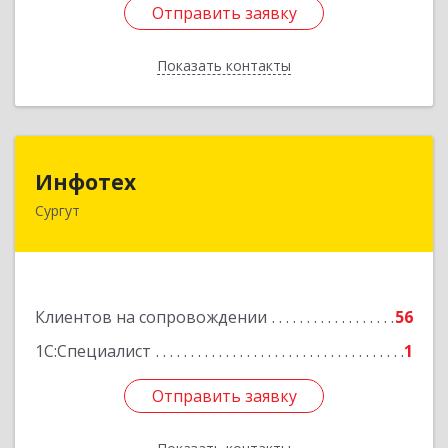
Отправить заявку
Отправить заявку
Показать контакты
Назад
Инфотех
Инфотех
Сургут
628400, Ханты-Мансийский Автономный округ
- Югра АО, Сургут г, Быстринская ул, дом № 8
Подробнее
Клиентов на сопровождении
56
1С:Специалист
1
Отправить заявку
Отправить заявку