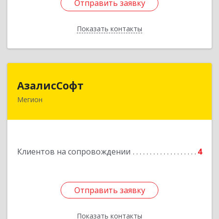
Отправить заявку
Отправить заявку
Показать контакты
Назад
АзалисСофт
АзалисСофт
Мегион
628690, Ханты-Мансийский Автономный округ
- Югра АО, Мегион г, Высокий пгт, Мира ул,
дом № 7, кв.2
Подробнее
Клиентов на сопровождении
4
Отправить заявку
Отправить заявку
Показать контакты
Назад