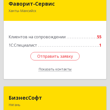
Фаворит-Сервис
Ханты-Мансийск
628011, Ханты-Мансийский Автономный округ
- Югра АО, Ханты-Мансийск г, Гагарина ул, дом
№ 118/1, кв.2
Подробнее
Клиентов на сопровождении
55
1С:Специалист
1
Отправить заявку
Отправить заявку
Показать контакты
Назад
БизнесСофт
БизнесСофт
Нягань
628181, Ханты-Мансийский Автономный округ