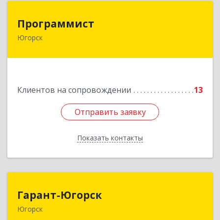
Программист
Программист
Югорск
628264, Ханты-Мансийский Автономный округ
- Югра АО, Югорск г, микрорайон Югорск-2,
дом № 1, кв.27
Подробнее
Клиентов на сопровождении
13
Отправить заявку
Отправить заявку
Показать контакты
Назад
Гарант-Югорск
Гарант-Югорск
Югорск
628260, Ханты-Мансийский Автономный округ