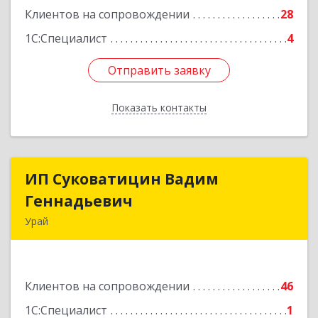
Клиентов на сопровождении
28
Подробнее
1С:Специалист
4
Отправить заявку
Отправить заявку
Показать контакты
Назад
ИП Суковатицин Вадим
ИП Суковатицин Вадим
Геннадьевич
Геннадьевич
Урай
628285, Ханты-Мансийский Автономный округ
- Югра АО, Урай г, микрорайон 2, дом № 50,
оф.21
Клиентов на сопровождении
46
Подробнее
1С:Специалист
1