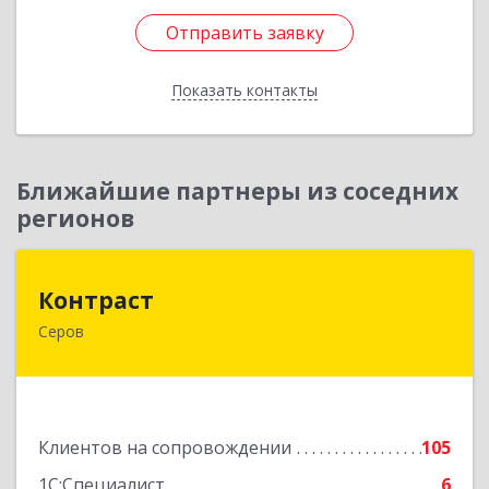
Отправить заявку
Отправить заявку
Показать контакты
Назад
Ближайшие партнеры из соседних
регионов
Контраст
Контраст
Серов
624993, Свердловская обл, Серов г, Ленина ул,
дом № 187
Подробнее
Клиентов на сопровождении
105
1С:Специалист
6