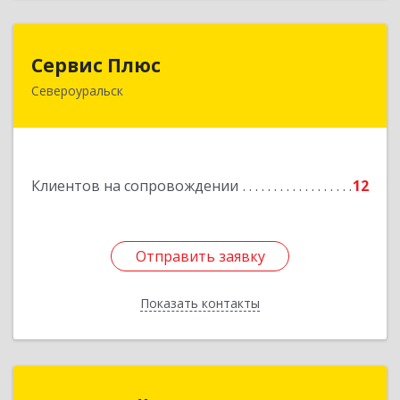
Сервис Плюс
Сервис Плюс
Североуральск
624480, Свердловская обл, Североуральск г,
Ленина ул, дом № 10, кв.оф.1
Подробнее
Клиентов на сопровождении
12
Отправить заявку
Отправить заявку
Показать контакты
Назад
1С:Франчайзинг. Uray-soft