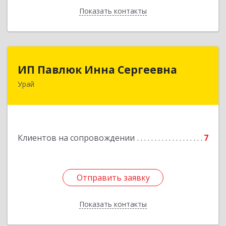
Показать контакты
Назад
ИП Павлюк Инна Сергеевна
ИП Павлюк Инна Сергеевна
Урай
628284, Ханты-Мансийский Автономный округ
- Югра АО, Урай г, Аэропорт мкр, дом № 29
Подробнее
Клиентов на сопровождении
7
Отправить заявку
Отправить заявку
Показать контакты
Назад