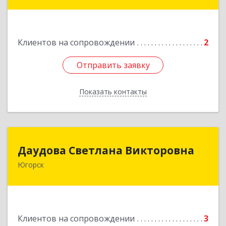
- Югра АО, Югорск г, Титова ул, дом № 63
Подробнее
Клиентов на сопровождении
2
Отправить заявку
Отправить заявку
Показать контакты
Назад
Даудова Светлана Викторовна
Даудова Светлана Викторовна
Югорск
Подробнее
Клиентов на сопровождении
3