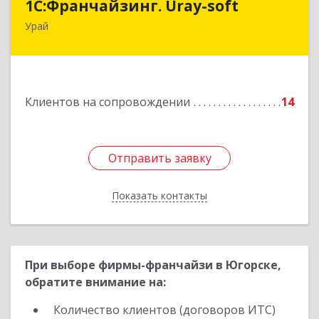
1С:Франчайзинг. Uray-soft
Урай
628284, Ханты-Мансийский Автономный округ
- Югра АО, Урай г, 2-й мкр, дом № 89а, кв.2
Подробнее
Клиентов на сопровождении
14
Отправить заявку
Отправить заявку
Показать контакты
Назад
При выборе фирмы-франчайзи в Югорске,
обратите внимание на:
Количество клиентов (договоров ИТС)