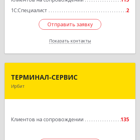
1С:Специалист
2
Отправить заявку
Отправить заявку
Показать контакты
Назад
ТЕРМИНАЛ-СЕРВИС
ТЕРМИНАЛ-СЕРВИС
Ирбит
623850, Свердловская обл, Ирбит г,
Пролетарская ул, дом № 7
Подробнее
Клиентов на сопровождении
135