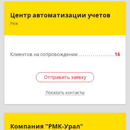
Центр автоматизации учетов
Центр автоматизации учетов
Реж
623750, Свердловская обл, Режевской р-н, Реж
г, Энгельса ул, дом № 6 А
Подробнее
Клиентов на сопровождении
16
Отправить заявку
Отправить заявку
Показать контакты
Назад
Компания "РМК-Урал"
Компания "РМК-Урал"