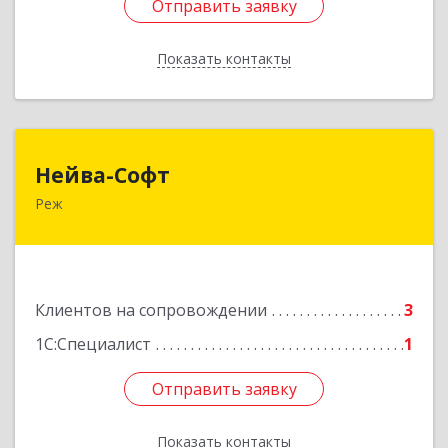
Отправить заявку
Отправить заявку
Показать контакты
Назад
Нейва-Софт
Нейва-Софт
Реж
623750, Свердловская обл, Режевской р-н, Реж
г, Ленина ул, дом № 76/1, оф.1
Подробнее
Клиентов на сопровождении
3
1С:Специалист
1
Отправить заявку
Отправить заявку
Показать контакты
Назад