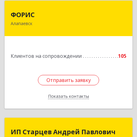
ФОРИС
ФОРИС
Алапаевск
624601, Свердловская обл, Алапаевск г, Ленина
ул, дом № 9
Подробнее
Клиентов на сопровождении
105
Отправить заявку
Отправить заявку
Показать контакты
Назад
ИП Старцев Андрей Павлович
ИП Старцев Андрей Павлович