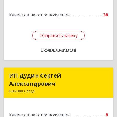
Подробнее
Клиентов на сопровождении
38
Отправить заявку
Отправить заявку
Показать контакты
Назад
ИП Дудин Сергей
ИП Дудин Сергей
Александрович
Александрович
Нижняя Салда
624740, Свердловская обл, Нижняя Салда г,
Энгельса ул, дом № 98
Клиентов на сопровождении
8
Подробнее