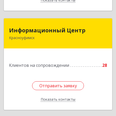
Показать контакты
Назад
Информационный Центр
Информационный Центр
Красноуфимск
623300, Свердловская обл, Красноуфимск г,
Мизерова ул, дом № 112А
Подробнее
Клиентов на сопровождении
28
Отправить заявку
Отправить заявку
Показать контакты
Назад