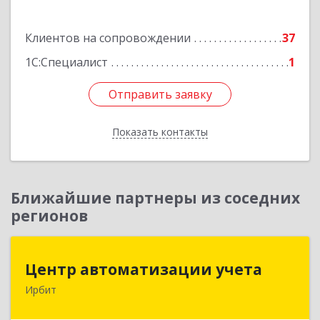
Подробнее
Клиентов на сопровождении
37
1С:Специалист
1
Отправить заявку
Отправить заявку
Показать контакты
Назад
Ближайшие партнеры из соседних
регионов
Центр автоматизации учета
Центр автоматизации учета
Ирбит
623854, Свердловская обл, Ирбит г, Маршала
Жукова ул, дом № 3, кв.28