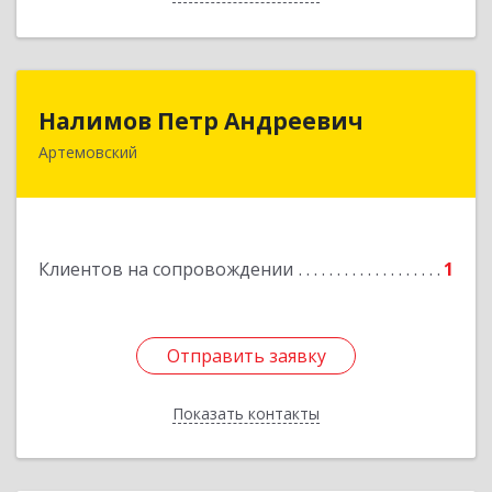
Налимов Петр Андреевич
Налимов Петр Андреевич
Артемовский
623780, Свердловская обл, Артемовский г,
Добролюбова ул, дом № 25
Подробнее
Клиентов на сопровождении
1
Отправить заявку
Отправить заявку
Показать контакты
Назад