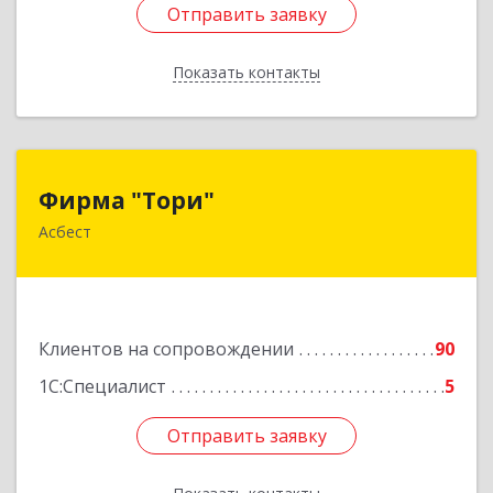
Отправить заявку
Отправить заявку
Показать контакты
Назад
Фирма "Тори"
Фирма "Тори"
Асбест
624286, Свердловская обл, Асбест г, Малышева
рп, Автомобилистов ул, дом № 7, кв.24
Подробнее
Клиентов на сопровождении
90
1С:Специалист
5
Отправить заявку
Отправить заявку