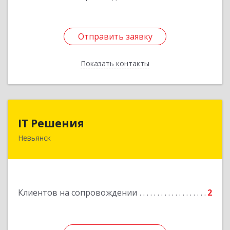
Отправить заявку
Отправить заявку
Показать контакты
Назад
IT Решения
IT Решения
Невьянск
Подробнее
Клиентов на сопровождении
2