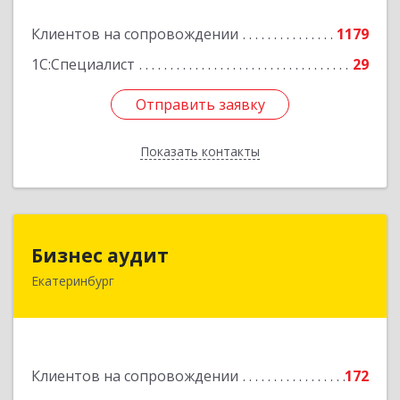
Подробнее
Клиентов на сопровождении
1179
1С:Специалист
29
Отправить заявку
Отправить заявку
Показать контакты
Назад
Бизнес аудит
Бизнес аудит
Екатеринбург
620062, Свердловская обл, Екатеринбург г,
Гагарина ул, дом № 14, оф.908
Подробнее
Клиентов на сопровождении
172