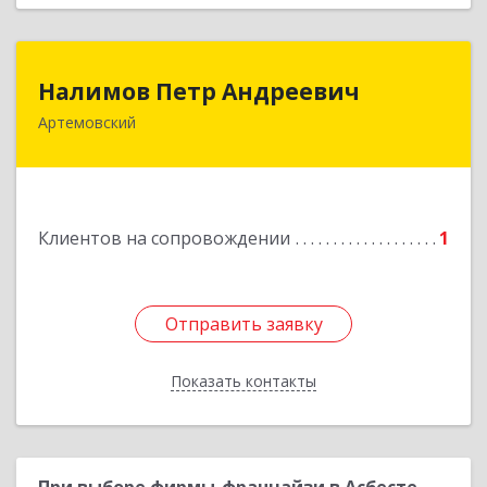
Налимов Петр Андреевич
Налимов Петр Андреевич
Артемовский
623780, Свердловская обл, Артемовский г,
Добролюбова ул, дом № 25
Подробнее
Клиентов на сопровождении
1
Отправить заявку
Отправить заявку
Показать контакты
Назад