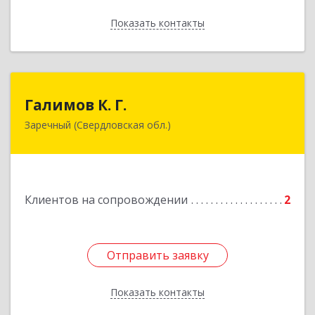
Показать контакты
Назад
Галимов К. Г.
Галимов К. Г.
Заречный (Свердловская обл.)
Свердловская обл, г. Заречный, ул. Кузнецова,
д.24, оф.72
Подробнее
Клиентов на сопровождении
2
Отправить заявку
Отправить заявку
Показать контакты
Назад