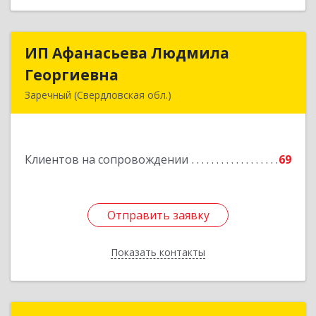
ИП Афанасьева Людмила
ИП Афанасьева Людмила
Георгиевна
Георгиевна
Заречный (Свердловская обл.)
624250, Свердловская обл, Заречный г,
Алещенкова ул, дом № 4, кв.46
Клиентов на сопровождении
69
Подробнее
Отправить заявку
Отправить заявку
Показать контакты
Назад