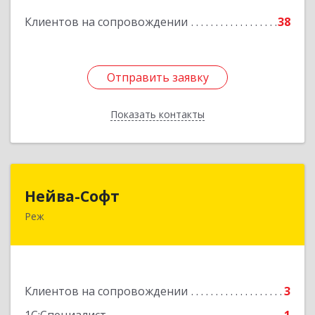
Подробнее
Клиентов на сопровождении
38
Отправить заявку
Отправить заявку
Показать контакты
Назад
Нейва-Софт
Нейва-Софт
Реж
623750, Свердловская обл, Режевской р-н, Реж
г, Ленина ул, дом № 76/1, оф.1
Подробнее
Клиентов на сопровождении
3