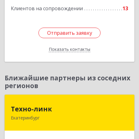
Клиентов на сопровождении
13
Отправить заявку
Отправить заявку
Показать контакты
Назад
Ближайшие партнеры из соседних
регионов
Техно-линк
Техно-линк
Екатеринбург
620000, Свердловская обл, Екатеринбург г,
Основинская ул, строение 10, оф.1116