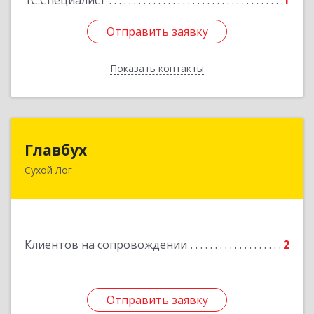
1С:Специалист
1
Отправить заявку
Отправить заявку
Показать контакты
Назад
Главбух
Главбух
Сухой Лог
624800, Свердловская обл, Сухой Лог г,
Артиллеристов ул, дом № 41, кв.28
Подробнее
Клиентов на сопровождении
2
Отправить заявку
Отправить заявку