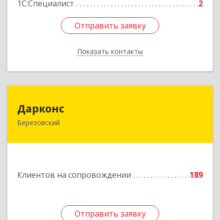
1С:Специалист
2
Отправить заявку
Отправить заявку
Показать контакты
Назад
Дарконс
Дарконс
Березовский
623700, Свердловская обл, Березовский г,
Строителей ул, дом № 4, оф.418
Подробнее
Клиентов на сопровождении
189
Отправить заявку
Отправить заявку