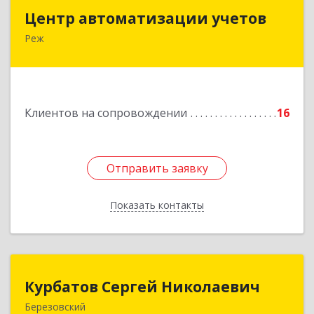
Центр автоматизации учетов
Центр автоматизации учетов
Реж
623750, Свердловская обл, Режевской р-н, Реж
г, Энгельса ул, дом № 6 А
Подробнее
Клиентов на сопровождении
16
Отправить заявку
Отправить заявку
Показать контакты
Назад
Курбатов Сергей Николаевич
Курбатов Сергей Николаевич
Березовский
623 701, 623701, Свердловская обл,