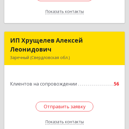
Показать контакты
Назад
ИП Хрущелев Алексей
ИП Хрущелев Алексей
Леонидович
Леонидович
Заречный (Свердловская обл.)
624250, Свердловская обл, Заречный г,
Курчатова ул, дом № 27/2, кв.57
Клиентов на сопровождении
56
Подробнее
Отправить заявку
Отправить заявку
Показать контакты
Назад