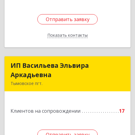
Отправить заявку
Отправить заявку
Показать контакты
Назад
ИП Васильева Эльвира
ИП Васильева Эльвира
Аркадьевна
Аркадьевна
Тымовское пгт.
694400, Сахалинская обл, Тымовский р-н,
Тымовское пгт, Красноармейская ул, дом № 34,
кв.9
Клиентов на сопровождении
17
Подробнее
Отправить заявку
Отправить заявку