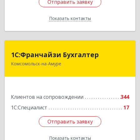
Отправить заявку
Отправить заявку
Показать контакты
Назад
1С:Франчайзи Бухгалтер
1С:Франчайзи Бухгалтер
Комсомольск-на-Амуре
681000, Хабаровский край, Комсомольск-на-
Амуре г, Красногвардейская ул, дом № 14,
оф.202
Подробнее
Клиентов на сопровождении
344
1С:Специалист
17
Отправить заявку
Отправить заявку
Показать контакты
Назад