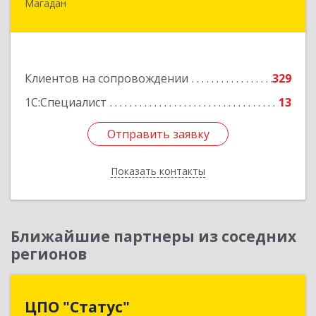
Магадан
685000, Магаданская обл, Магадан г, Полярная
ул, дом № 21А
Подробнее
Клиентов на сопровождении
329
1С:Специалист
13
Отправить заявку
Отправить заявку
Показать контакты
Назад
Ближайшие партнеры из соседних
регионов
ЦПО "Статус"
ЦПО "Статус"