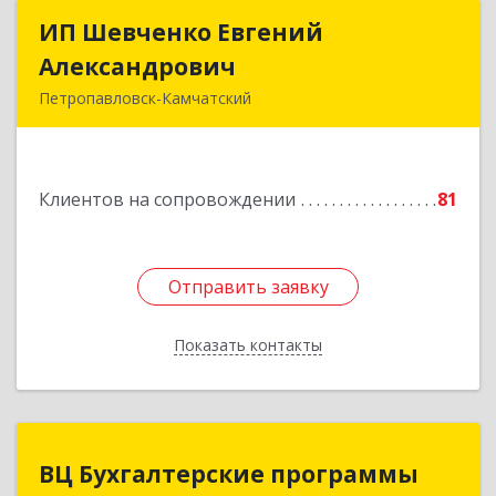
ИП Шевченко Евгений
ИП Шевченко Евгений
Александрович
Александрович
Петропавловск-Камчатский
683010, Камчатский край, Петропавловск-
Камчатский г, Капитана Драбкина ул, дом № 14,
кв.3
Клиентов на сопровождении
81
Подробнее
Отправить заявку
Отправить заявку
Показать контакты
Назад
ВЦ Бухгалтерские программы
ВЦ Бухгалтерские программы