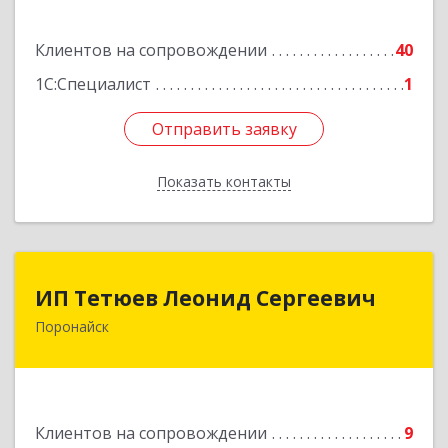
Подробнее
Клиентов на сопровождении
40
1С:Специалист
1
Отправить заявку
Отправить заявку
Показать контакты
Назад
ИП Тетюев Леонид Сергеевич
ИП Тетюев Леонид Сергеевич
Поронайск
694242, Сахалинская обл, Поронайск г, Фрунзе
ул, дом № 14, кв.51
Подробнее
Клиентов на сопровождении
9