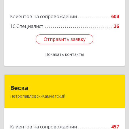
Подробнее
Клиентов на сопровождении
604
1С:Специалист
26
Отправить заявку
Отправить заявку
Показать контакты
Назад
Веска
Веска
Петропавловск-Камчатский
683031, Камчатский край, Петропавловск-
Камчатский г, Карла Маркса пр-кт, дом № 29/1,
оф.300
Подробнее
Клиентов на сопровождении
457