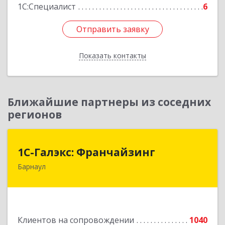
1С:Специалист
6
Отправить заявку
Отправить заявку
Показать контакты
Назад
Ближайшие партнеры из соседних
регионов
1С-Галэкс: Франчайзинг
1С-Галэкс: Франчайзинг
Барнаул
656015, Алтайский край, Барнаул г, Деповская
ул, дом № 7, каб.А-105
Подробнее
Клиентов на сопровождении
1040