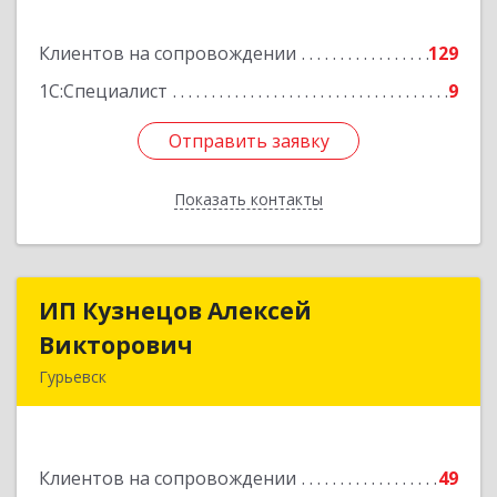
Подробнее
Клиентов на сопровождении
129
1С:Специалист
9
Отправить заявку
Отправить заявку
Показать контакты
Назад
ИП Кузнецов Алексей
ИП Кузнецов Алексей
Викторович
Викторович
Гурьевск
652780, Кемеровская обл, Гурьевский р-н,
Гурьевск г, Суворова ул, дом № 32
Клиентов на сопровождении
49
Подробнее