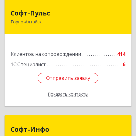
Софт-Пульс
Софт-Пульс
Горно-Алтайск
649006, Алтай Респ, Горно-Алтайск г,
Комсомольская ул, дом № 13
Подробнее
Клиентов на сопровождении
414
1С:Специалист
6
Отправить заявку
Отправить заявку
Показать контакты
Назад
Софт-Инфо
Софт-Инфо