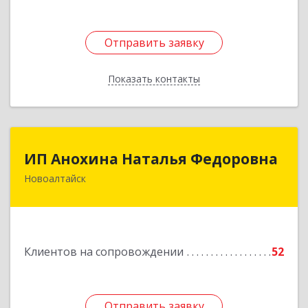
Отправить заявку
Отправить заявку
Показать контакты
Назад
ИП Анохина Наталья Федоровна
ИП Анохина Наталья Федоровна
Новоалтайск
658041, Алтайский край, Новоалтайск г,
Белоярская ул, дом № 132
Подробнее
Клиентов на сопровождении
52
Отправить заявку
Отправить заявку