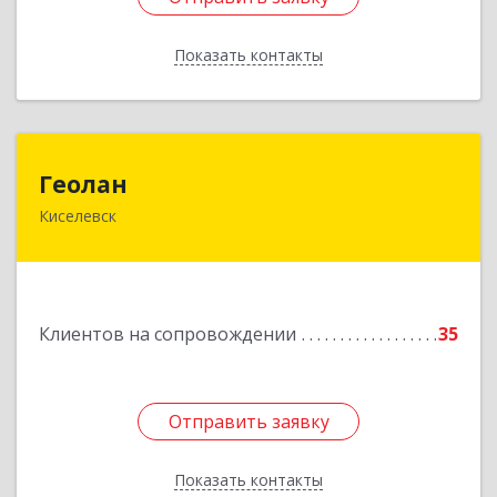
Показать контакты
Назад
Геолан
Геолан
Киселевск
652700, Кемеровская обл, Киселевск г,
Транспортная ул, дом № 54
Подробнее
Клиентов на сопровождении
35
Отправить заявку
Отправить заявку
Показать контакты
Назад