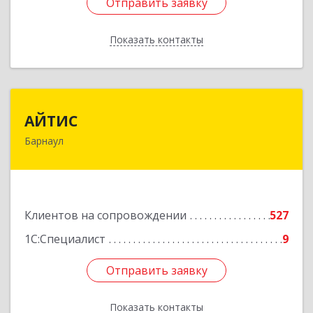
Отправить заявку
Отправить заявку
Показать контакты
Назад
АЙТИС
АЙТИС
Барнаул
656067, Алтайский край, Барнаул г, Взлетная ул,
дом № 65
Подробнее
Клиентов на сопровождении
527
1С:Специалист
9
Отправить заявку
Отправить заявку
Показать контакты
Назад