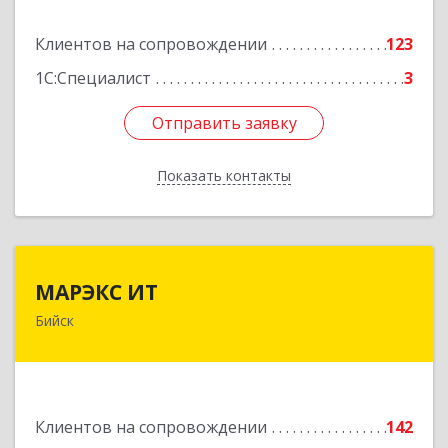
Подробнее
Клиентов на сопровождении
123
1С:Специалист
3
Отправить заявку
Отправить заявку
Показать контакты
Назад
МАРЭКС ИТ
МАРЭКС ИТ
Бийск
Алтайский край, Бийск г, Разина, дом № 94
Подробнее
Клиентов на сопровождении
142