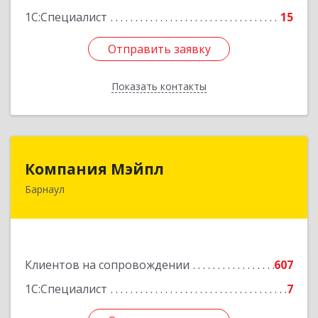
1С:Специалист
15
Отправить заявку
Отправить заявку
Показать контакты
Назад
Компания Мэйпл
Компания Мэйпл
Барнаул
656038, Алтайский край, Барнаул г,
Комсомольский пр-кт, дом № 112
Подробнее
Клиентов на сопровождении
607
1С:Специалист
7