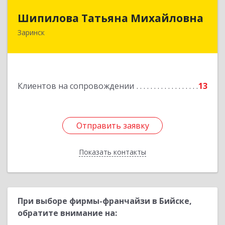
Шипилова Татьяна Михайловна
Шипилова Татьяна Михайловна
Заринск
Подробнее
Клиентов на сопровождении
13
Отправить заявку
Отправить заявку
Показать контакты
Назад
При выборе фирмы-франчайзи в Бийске,
обратите внимание на: