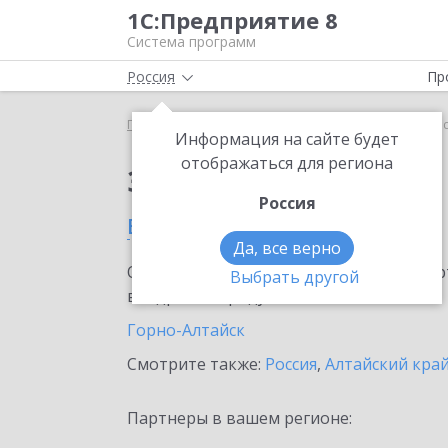
1С:Предприятие 8
Система программ
Россия
Пр
Главная
Сервисы ИТС
1С:АУСН
1С:АУСН в Ре
Информация на сайте будет
отображаться для региона
Заказать 1С:АУСН
Россия
в Республике Алтай
Да, все верно
Ознакомьтесь с информационными карт
Выбрать другой
внедрение продукта.
Горно-Алтайск
Смотрите также:
Россия
,
Алтайский кра
Партнеры в вашем регионе: