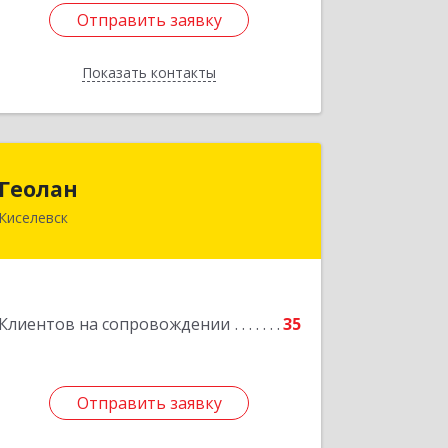
Отправить заявку
Отправить заявку
Показать контакты
Назад
Геолан
Геолан
Киселевск
652700, Кемеровская обл, Киселевск г,
Транспортная ул, дом № 54
Подробнее
Клиентов на сопровождении
35
Отправить заявку
Отправить заявку