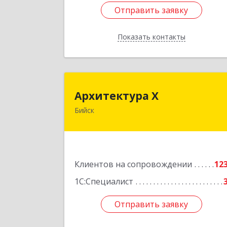
Отправить заявку
Отправить заявку
Показать контакты
Назад
Архитектура 
Архитектура Х
Бийск
659300, Алтайский край, Бийск г
Турусова ул, дом № 
Подробне
Клиентов на сопровождении
12
1С:Специалист
Отправить заявку
Отправить заявку