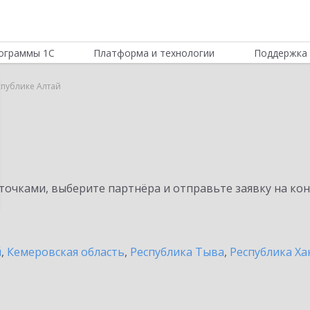
ограммы 1С
Платформа и технологии
Поддержка 
спублике Алтай
очками, выберите партнёра и отправьте заявку на ко
й
,
Кемеровская область
,
Республика Тыва
,
Республика Ха