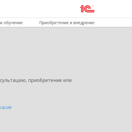
и обучение
Приобретение и внедрение
нсультацию, приобретение или
касия