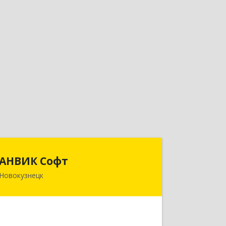
АНВИК Софт
АНВИК Софт
Новокузнецк
654079, Кемеровская область -
Кузбасс, Новокузнецкий г.о,
Новокузнецк г, Куйбышевский р-н,
Невского ул, дом № 1, этаж 2