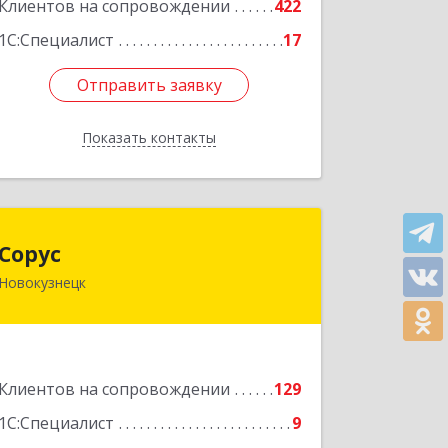
Клиентов на сопровождении
422
Подробнее
1С:Специалист
17
Отправить заявку
Отправить заявку
Показать контакты
Назад
Сорус
Сорус
Новокузнецк
654005, Кемеровская область -
Кузбасс, Новокузнецк г, Строителей
пр-кт, дом № 38, кв.11
Подробнее
Клиентов на сопровождении
129
1С:Специалист
9