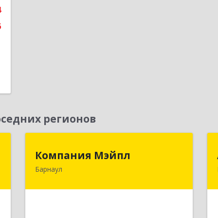
4
6
седних регионов
г
Компания Мэйпл
Компания Мэйпл
Барнаул
,
656038, Алтайский край, Барнаул г,
5
Комсомольский пр-кт, дом № 112
е
Подробнее