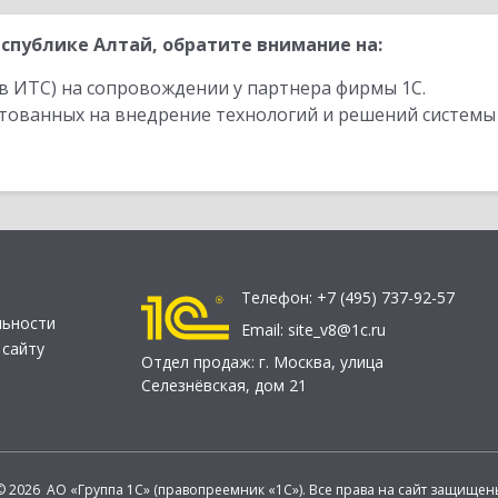
спублике Алтай, обратите внимание на:
в ИТС) на сопровождении у партнера фирмы 1С.
стованных на внедрение технологий и решений системы
Телефон:
+7 (495) 737-92-57
льности
Email:
site_v8@1c.ru
 сайту
Отдел продаж:
г. Москва
,
улица
Селезнёвская, дом 21
© 2026 АО «Группа 1С» (правопреемник «1С»). Все права на сайт защищен