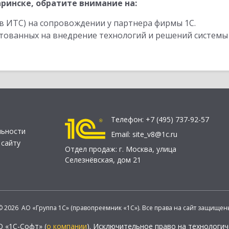
ринске, обратите внимание на:
в ИТС) на сопровождении у партнера фирмы 1С.
стованных на внедрение технологий и решений системы
Телефон:
+7 (495) 737-92-57
льности
Email:
site_v8@1c.ru
 сайту
Отдел продаж:
г. Москва
,
улица
Селезнёвская, дом 21
© 2026 АО «Группа 1С» (правопреемник «1С»). Все права на сайт защищен
О «1С-Софт» (
о компании
). Исключительное право на технологи