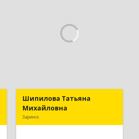
и
Шипилова Татьяна
Шипилова Татьяна
х
Михайловна
Михайловна
Заринск
,
Подробнее
9