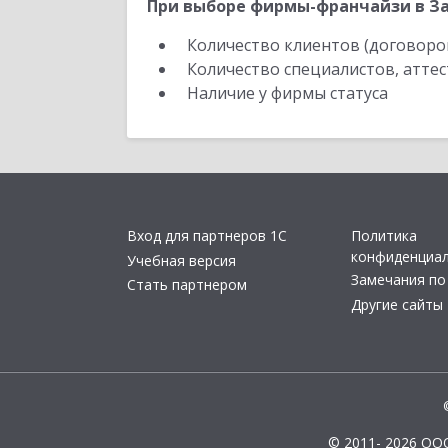
При выборе фирмы-франчайзи в За
Количество клиентов (договоро
Количество специалистов, атте
Наличие у фирмы статуса
Вход для партнеров 1С
Политика
конфиденциа
Учебная версия
Замечания по
Стать партнером
Другие сайты
© 2011- 2026 ОО