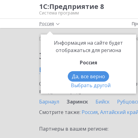
1С:Предприятие 8
Система программ
Россия
Пр
Главная
Сервисы ИТС
1С:АУСН
1С:АУСН в За
Информация на сайте будет
отображаться для региона
Заказать 1С:АУСН
Россия
в Заринске
Да, все верно
Ознакомьтесь с информационными карт
Выбрать другой
внедрение продукта.
Барнаул
Заринск
Бийск
Рубцовс
Смотрите также:
Россия
,
Алтайский кра
Партнеры в вашем регионе: