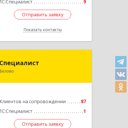
1С:Специалист
9
Отправить заявку
Отправить заявку
Показать контакты
Назад
Специалист
Специалист
Белово
Кемеровская обл, Белово г, Ленина
ул, дом № 31-2
Подробнее
Клиентов на сопровождении
87
1С:Специалист
1
Отправить заявку
Отправить заявку