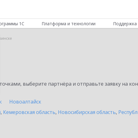
ограммы 1С
Платформа и технологии
Поддержка 
ринске
очками, выберите партнёра и отправьте заявку на ко
к
Новоалтайск
й
,
Кемеровская область
,
Новосибирская область
,
Республ