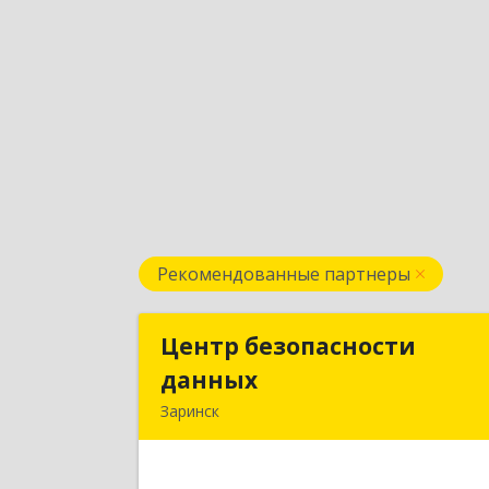
Рекомендованные партнеры
Центр безопасности
Центр безопасност
данных
данны
Заринск
659100, Алтайский край, Заринск г
Таратынова ул, дом № 11, кв.