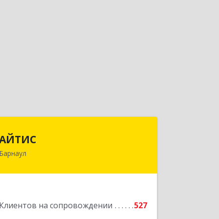
АЙТИС
АЙТИС
Барнаул
656067, Алтайский край, Барнаул г,
Взлетная ул, дом № 65
Подробнее
Клиентов на сопровождении
527