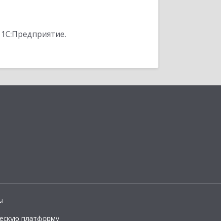
 1С:Предприятие.
ы
ческую платформу