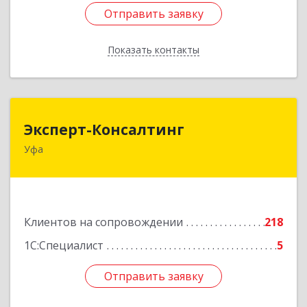
Отправить заявку
Отправить заявку
Показать контакты
Назад
Эксперт-Консалтинг
Эксперт-Консалтинг
Уфа
450059, Башкортостан Респ, Уфимский р-н, Уфа
г, Малая Гражданская ул, дом № 35А
Подробнее
Клиентов на сопровождении
218
1С:Специалист
5
Отправить заявку
Отправить заявку