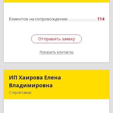
Подробнее
Клиентов на сопровождении
114
Отправить заявку
Отправить заявку
Показать контакты
Назад
ИП Хаирова Елена
ИП Хаирова Елена
Владимировна
Владимировна
Стерлитамак
Подробнее