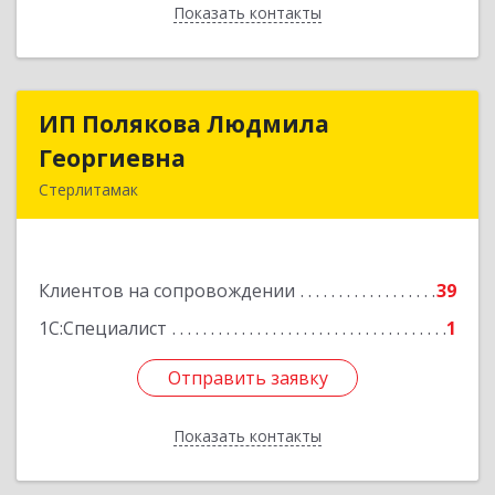
Показать контакты
Назад
ИП Полякова Людмила
ИП Полякова Людмила
Георгиевна
Георгиевна
Стерлитамак
453120, Башкортостан Респ, Стерлитамак г,
Имая Насыри ул, дом № 1, кв.74
Клиентов на сопровождении
39
Подробнее
1С:Специалист
1
Отправить заявку
Отправить заявку
Показать контакты
Назад