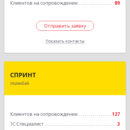
Клиентов на сопровождении
89
Отправить заявку
Отправить заявку
Показать контакты
Назад
СПРИНТ
СПРИНТ
Ишимбай
453201, Башкортостан Респ, Ишимбайский р-н,
Ишимбай г, Якупа Кулмыя ул, дом № 25
Подробнее
Клиентов на сопровождении
127
1С:Специалист
3