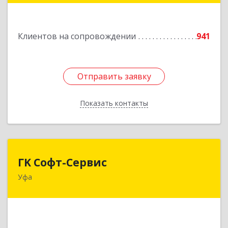
Подробнее
Клиентов на сопровождении
941
Отправить заявку
Отправить заявку
Показать контакты
Назад
ГK Софт-Сервис
ГK Софт-Сервис
Уфа
450022, Башкортостан Респ, Уфа г, Менделеева
ул, дом № 134/7
Подробнее