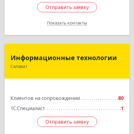
Отправить заявку
Отправить заявку
Показать контакты
Назад
Информационные технологии
Информационные технологии
Салават
453259, Башкортостан Респ, Салават г,
Северная ул, дом № 15, оф.108
Подробнее
Клиентов на сопровождении
80
1С:Специалист
1
Отправить заявку
Отправить заявку