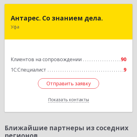
Антарес. Со знанием дела.
Антарес. Со знанием дела.
Уфа
450054, Башкортостан Респ, Уфа г,
Комсомольская ул, дом № 149/2, кв.76
Подробнее
Клиентов на сопровождении
90
1С:Специалист
9
Отправить заявку
Отправить заявку
Показать контакты
Назад
Ближайшие партнеры из соседних
регионов