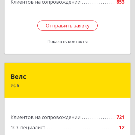
Клиентов на сопровождении
853
Отправить заявку
Отправить заявку
Показать контакты
Назад
Велс
Велс
Уфа
450071, Башкортостан Респ, Уфа г, 50 лет СССР
ул, дом № 48/1, этаж 5
Подробнее
Клиентов на сопровождении
721
1С:Специалист
12