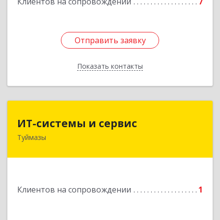
Клиентов на сопровождении
7
Отправить заявку
Отправить заявку
Показать контакты
Назад
ИТ-системы и сервис
ИТ-системы и сервис
Туймазы
452 750, 452750, Башкортостан Респ,
Туймазинский р-н, Туймазы г, Заводская ул,
дом № 11
Подробнее
Клиентов на сопровождении
1