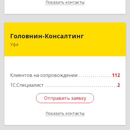
Показать контакты
Назад
Головнин-Консалтинг
Головнин-Консалтинг
Уфа
450006, Башкортостан Респ, Уфа г, Ленина ул,
дом № 148, оф.204
Подробнее
Клиентов на сопровождении
112
1С:Специалист
2
Отправить заявку
Отправить заявку
Показать контакты
Назад