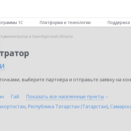
ограммы 1С
Платформа и технологии
Поддержка 
-Администратор в Оренбургской области
тратор
ти
очками, выберите партнёра и отправьте заявку на ко
ан
Гай
Показать все населенные
пункты
шкортостан
,
Республика Татарстан (Татарстан)
,
Самарска