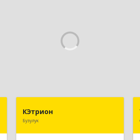
г
КЭтрион
КЭтрион
Бузулук
,
461040, Оренбургская обл, Бузулук г,
4
Пушкина ул, дом № 3Б