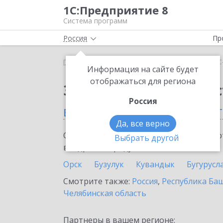
1С:Предприятие 8
Система программ
Россия
Пр
Главная
Сервисы ИТС
1С-Администратор
1С
Информация на сайте будет
отображаться для региона
Заказать 1С-Админис
Россия
в Оренбургской облас
Да, все верно
Ознакомьтесь с информационными карт
Выбрать другой
внедрение продукта.
Орск
Бузулук
Кувандык
Бугурусл
Смотрите также:
Россия
,
Республика Ба
Челябинская область
Партнеры в вашем регионе: