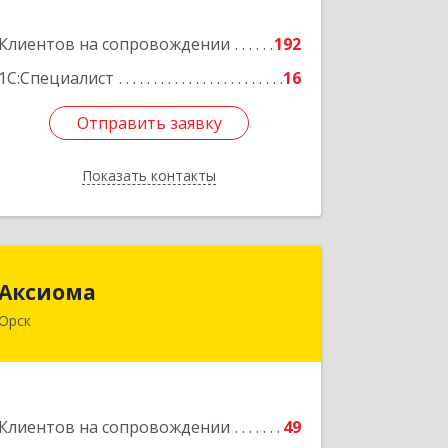
Подробнее
Клиентов на сопровождении
192
1С:Специалист
16
Отправить заявку
Отправить заявку
Показать контакты
Назад
Аксиома
Аксиома
Орск
462431, Оренбургская обл, Орск г,
Ленина пр-кт, дом № 84, кв.28
Подробнее
Клиентов на сопровождении
49