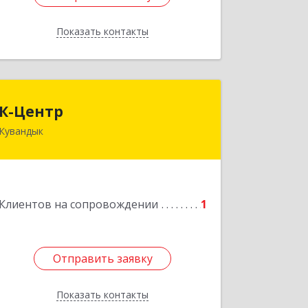
Показать контакты
Назад
К-Центр
К-Центр
Кувандык
462243, Оренбургская обл,
Кувандыкский р-н, Кувандык г,
Ленина ул, дом № 20
Подробнее
Клиентов на сопровождении
1
Отправить заявку
Отправить заявку
Показать контакты
Назад