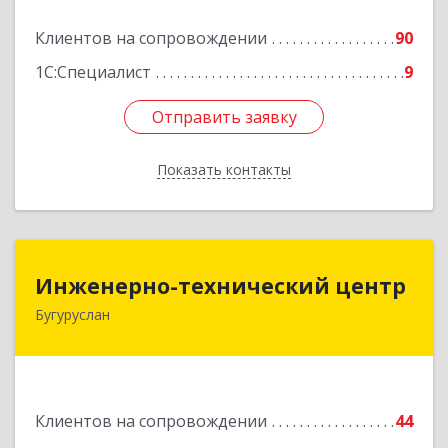
Подробнее
Клиентов на сопровождении
90
1С:Специалист
9
Отправить заявку
Отправить заявку
Показать контакты
Назад
Инженерно-технический центр
Инженерно-технический центр
Бугуруслан
461633, Оренбургская обл, Бугуруслан г,
Больничный пер, дом № 8
Подробнее
Клиентов на сопровождении
44