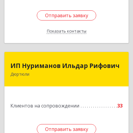
Отправить заявку
Отправить заявку
Показать контакты
Назад
ИП Нуриманов Ильдар Рифович
ИП Нуриманов Ильдар Рифович
Дюртюли
452320, Башкортостан Респ, Дюртюли г,
Первомайская ул, 2а, кв.76
Подробнее
Клиентов на сопровождении
33
Отправить заявку
Отправить заявку