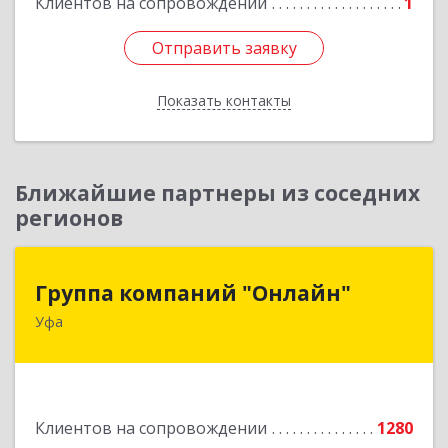
Клиентов на сопровождении
1
Отправить заявку
Отправить заявку
Показать контакты
Назад
Ближайшие партнеры из соседних
регионов
Группа компаний "Онлайн"
Группа компаний "Онлайн"
Уфа
450006, Башкортостан Респ, г.о. город Уфа, Уфа
г, Цюрупы ул, дом № 130, этаж 1
Подробнее
Клиентов на сопровождении
1280