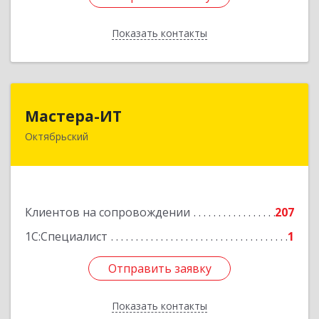
Показать контакты
Назад
Мастера-ИТ
Мастера-ИТ
Октябрьский
452607, Башкортостан Респ, Октябрьский г,
Комсомольская ул, дом № 20, оф."МИТ"
Подробнее
Клиентов на сопровождении
207
1С:Специалист
1
Отправить заявку
Отправить заявку
Показать контакты
Назад