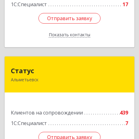
1С:Специалист
17
Отправить заявку
Отправить заявку
Показать контакты
Назад
Статус
Статус
Альметьевск
423450, Татарстан Респ, Альметьевск г, Мира
ул, дом № 10
Подробнее
Клиентов на сопровождении
439
1С:Специалист
7
Отправить заявку
Отправить заявку