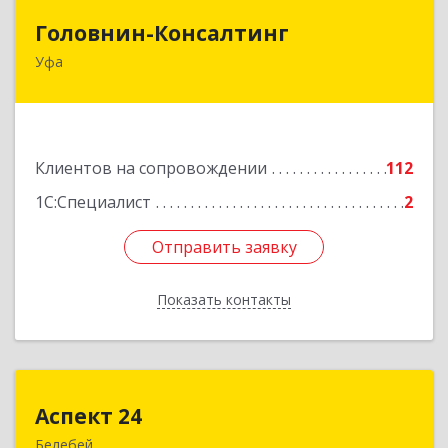
Головнин-Консалтинг
Головнин-Консалтинг
Уфа
450006, Башкортостан Респ, Уфа г, Ленина ул,
дом № 148, оф.204
Подробнее
Клиентов на сопровождении
112
1С:Специалист
2
Отправить заявку
Отправить заявку
Показать контакты
Назад
Аспект 24
Аспект 24
Белебей