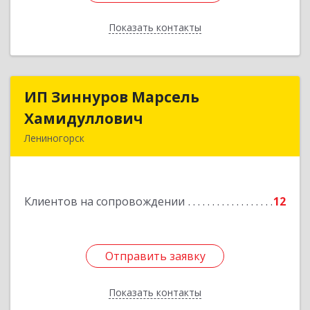
Показать контакты
Назад
ИП Зиннуров Марсель
ИП Зиннуров Марсель
Хамидуллович
Хамидуллович
Лениногорск
423250, Татарстан Респ, Лениногорский р-н,
Лениногорск г, Халиуллина ул, дом № 79
Клиентов на сопровождении
12
Подробнее
Отправить заявку
Отправить заявку
Показать контакты
Назад