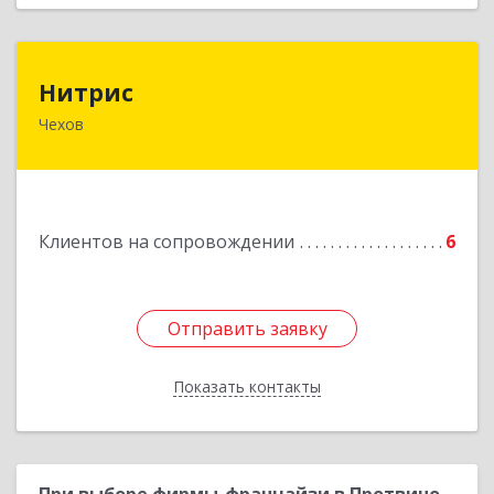
Нитрис
Нитрис
Чехов
142350, Московская обл, Чехов м.о., Столбовая
пгт, Серпуховская ул, дом № 23
Подробнее
Клиентов на сопровождении
6
Отправить заявку
Отправить заявку
Показать контакты
Назад