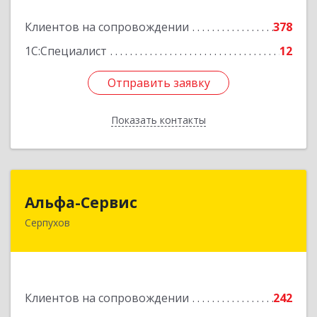
Подробнее
Клиентов на сопровождении
378
1С:Специалист
12
Отправить заявку
Отправить заявку
Показать контакты
Назад
Альфа-Сервис
Альфа-Сервис
Серпухов
142200, Московская обл, Серпухов г,
Красноармейская ул, дом № 35/60
Подробнее
Клиентов на сопровождении
242