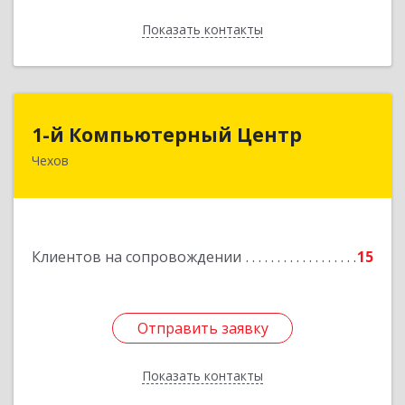
Показать контакты
Назад
1-й Компьютерный Центр
1-й Компьютерный Центр
Чехов
142306, Московская обл, Чеховский р-н, Чехов
г, Речной туп, стр.9
Подробнее
Клиентов на сопровождении
15
Отправить заявку
Отправить заявку
Показать контакты
Назад