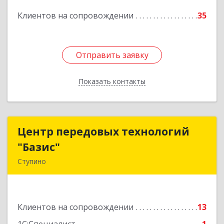
Подробнее
Клиентов на сопровождении
35
Отправить заявку
Отправить заявку
Показать контакты
Назад
Центр передовых технологий
Центр передовых технологий
"Базис"
"Базис"
Ступино
142800, Московская обл, Ступинский р-н,
Ступино г, Крылова ул, владение № 16, корпус 1
Клиентов на сопровождении
13
Подробнее