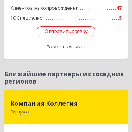
Клиентов на сопровождении
47
1С:Специалист
5
Отправить заявку
Отправить заявку
Показать контакты
Назад
Ближайшие партнеры из соседних
регионов
Компания Коллегия
Компания Коллегия
Серпухов
142211, Московская обл, Серпухов г, Оборонная
ул, дом № 19