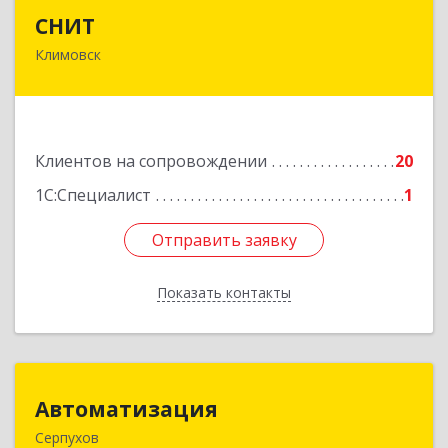
СНИТ
СНИТ
Климовск
142180, Московская обл, Климовск г, Советская
ул, дом № 14
Подробнее
Клиентов на сопровождении
20
1С:Специалист
1
Отправить заявку
Отправить заявку
Показать контакты
Назад
Автоматизация
Автоматизация
Серпухов
142205, Московская обл, Серпухов г,