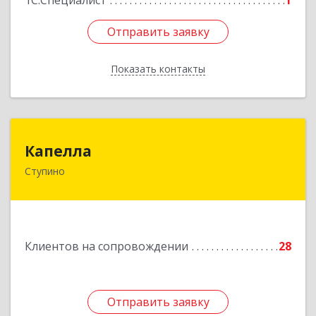
1С:Специалист
1
Отправить заявку
Отправить заявку
Показать контакты
Назад
Капелла
Капелла
Ступино
142800, Московская обл, Ступино г, Андропова
ул, дом № 93, кв.137
Подробнее
Клиентов на сопровождении
28
Отправить заявку
Отправить заявку