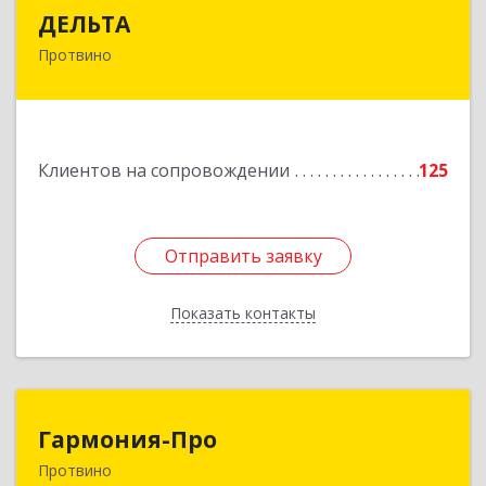
ДЕЛЬТА
ДЕЛЬТА
Протвино
142281, Московская обл, Протвино г,
Кременковское ш, дом № 9А
Подробнее
Клиентов на сопровождении
125
Отправить заявку
Отправить заявку
Показать контакты
Назад
Гармония-Про
Гармония-Про
Протвино
142280, Московская обл, Протвино г, Ленина