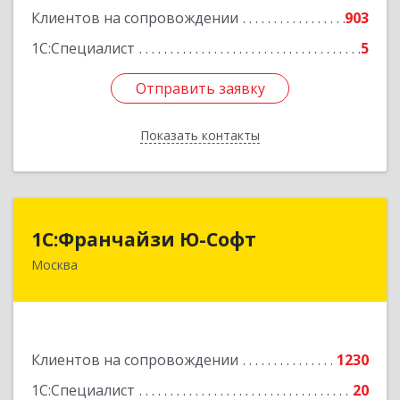
Клиентов на сопровождении
903
1С:Специалист
5
Отправить заявку
Отправить заявку
Показать контакты
Назад
1С:Франчайзи Ю-Софт
1С:Франчайзи Ю-Софт
Москва
117149, Москва г, вн.тер.г. муниципальный
округ Зюзино, Азовская ул, дом № 6, корпус 3
Подробнее
Клиентов на сопровождении
1230
1С:Специалист
20