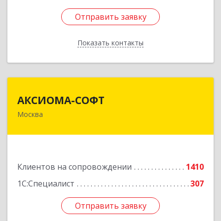
Отправить заявку
Отправить заявку
Показать контакты
Назад
АКСИОМА-СОФТ
АКСИОМА-СОФТ
Москва
105066, Москва г, вн.тер.г. муниципальный
округ Басманный, Нижняя Красносельская ул,
дом № 35, строение 64, пом.12/7
Подробнее
Клиентов на сопровождении
1410
1С:Специалист
307
Отправить заявку
Отправить заявку