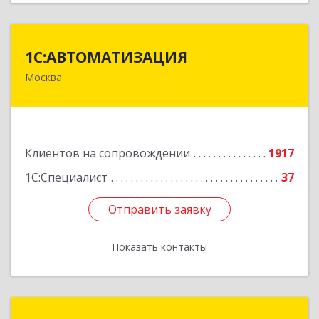
1С:АВТОМАТИЗАЦИЯ
1С:АВТОМАТИЗАЦИЯ
Москва
111024, Москва г, Энтузиастов 1-я ул, дом №
12А
Подробнее
Клиентов на сопровождении
1917
1С:Специалист
37
Отправить заявку
Отправить заявку
Показать контакты
Назад
1С:Франчайзи Виктория