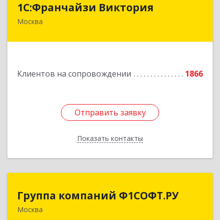
1С:Франчайзи Виктория
Москва
111020, Москва г, Синичкина 2-я ул, дом № 9А,
строение 4, этаж 5 пом 1 ком 23
Подробнее
Клиентов на сопровождении
1866
Отправить заявку
Отправить заявку
Показать контакты
Назад
Группа компаний Ф1СОФТ.РУ
Группа компаний Ф1СОФТ.РУ
Москва
101000, Москва г, Лубянский проезд, дом №