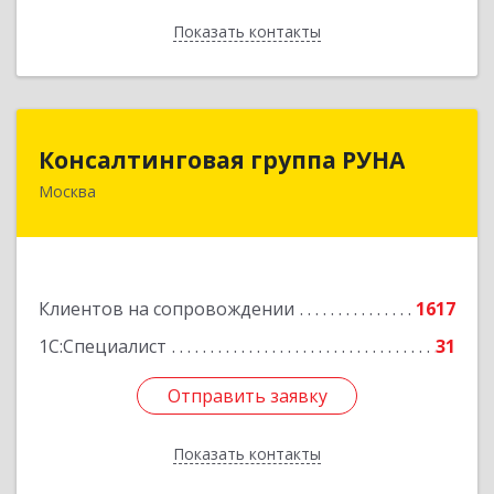
Показать контакты
Назад
Консалтинговая группа РУНА
Консалтинговая группа РУНА
Москва
117218, Москва г, Кржижановского ул, дом №
29, корпус 1
Подробнее
Клиентов на сопровождении
1617
1С:Специалист
31
Отправить заявку
Отправить заявку
Показать контакты
Назад