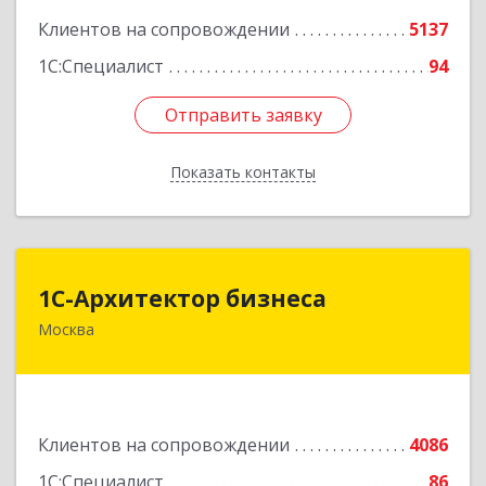
Подробнее
Клиентов на сопровождении
5137
1С:Специалист
94
Отправить заявку
Отправить заявку
Показать контакты
Назад
1С-Архитектор бизнеса
1С-Архитектор бизнеса
Москва
115114, Москва г, Кожевнический 2-й пер, дом
№ 12, строение 2, этаж 2,пом.XII, ком.6
Подробнее
Клиентов на сопровождении
4086
1С:Специалист
86