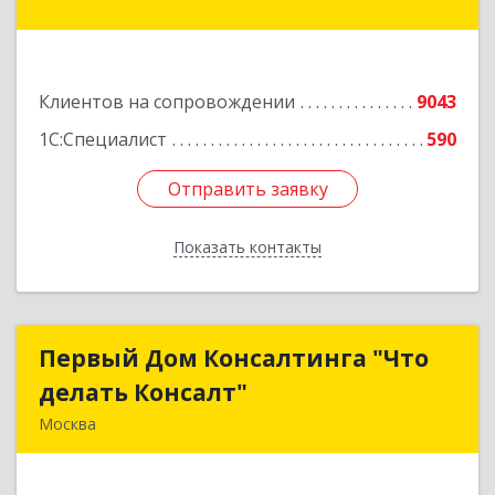
Подробнее
Клиентов на сопровождении
9043
1С:Специалист
590
Отправить заявку
Отправить заявку
Показать контакты
Назад
Первый Дом Консалтинга "Что
Первый Дом Консалтинга "Что
делать Консалт"
делать Консалт"
Москва
127083, Москва г, Мишина ул, дом № 56