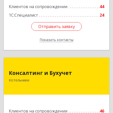
Клиентов на сопровождении
44
1С:Специалист
24
Отправить заявку
Отправить заявку
Показать контакты
Назад
Консалтинг и Бухучет
Консалтинг и Бухучет
140054, Московская обл, Котельники г,
Котельники
Карьерная ул, дом № 13, пом.1
Подробнее
Клиентов на сопровождении
46