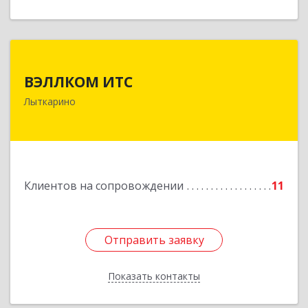
ВЭЛЛКОМ ИТС
ВЭЛЛКОМ ИТС
140081, Московская обл, Лыткарино г.о.,
Лыткарино
Лыткарино г, Первомайская ул, дом № 3/5,
пом.1
Подробнее
Клиентов на сопровождении
11
Отправить заявку
Отправить заявку
Показать контакты
Назад