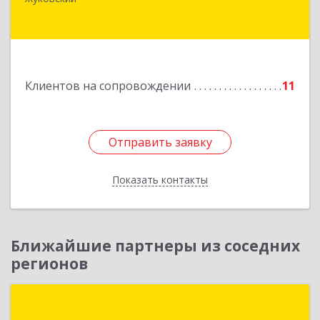
Баженова ул, дом № 19, кв.20
Подробнее
Клиентов на сопровождении
11
Отправить заявку
Отправить заявку
Показать контакты
Назад
Ближайшие партнеры из соседних
регионов
Рассвет Г.О.