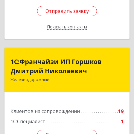
Отправить заявку
Отправить заявку
Показать контакты
Назад
1С:Франчайзи ИП Горшков
1С:Франчайзи ИП Горшков
Дмитрий Николаевич
Дмитрий Николаевич
Железнодорожный
143980, Московская обл, Железнодорожный г,
Пролетарская ул, дом № 10, кв.25
Подробнее
Клиентов на сопровождении
19
1С:Специалист
1