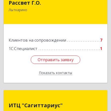
Рассвет Г.О.
140082, Московская обл, Лыткарино г, 5 мкр 1-
Лыткарино
й кв-л, дом № 3А
Подробнее
Клиентов на сопровождении
7
1С:Специалист
1
Отправить заявку
Отправить заявку
Показать контакты
Назад
ИТЦ "Сагиттариус"
ИТЦ "Сагиттариус"
140103, Московская обл, Раменское г,