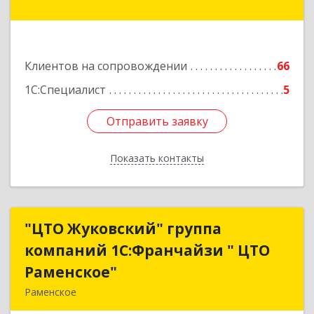
Подробнее
Клиентов на сопровождении
66
1С:Специалист
5
Отправить заявку
Отправить заявку
Показать контакты
Назад
"ЦТО Жуковский" группа
"ЦТО Жуковский" группа
компаний 1С:Франчайзи " ЦТО
компаний 1С:Франчайзи " ЦТО
Раменское"
Раменское"
Раменское
140100, Московская обл, Раменское г, Дергаево