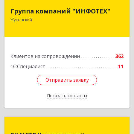
Группа компаний "ИНФОТЕХ"
Группа компаний "ИНФОТЕХ"
140180, Московская обл, Жуковский г, Чкалова
Жуковский
ул, дом № 37
Подробнее
Клиентов на сопровождении
362
1С:Специалист
11
Отправить заявку
Отправить заявку
Показать контакты
Назад
ГК "ИТС Консультант"