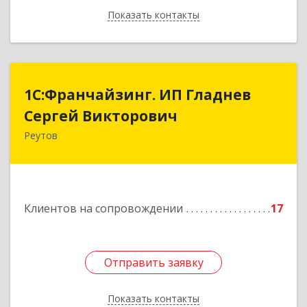
Показать контакты
Назад
1С:Франчайзинг. ИП Гладнев
1С:Франчайзинг. ИП Гладнев
Сергей Викторович
Сергей Викторович
Реутов
143966, Московская обл, Реутов г, Парковая ул,
дом № 6, кв.37
Подробнее
Клиентов на сопровождении
17
Отправить заявку
Отправить заявку
Показать контакты
Назад