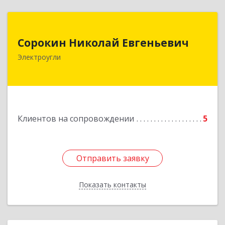
Сорокин Николай Евгеньевич
Сорокин Николай Евгеньевич
Электроугли
Подробнее
Клиентов на сопровождении
5
Отправить заявку
Отправить заявку
Показать контакты
Назад