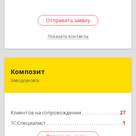
Отправить заявку
Отправить заявку
Показать контакты
Назад
Композит
Композит
Заводоуковск
627140, Тюменская обл, Заводоуковский р-н,
Заводоуковск г, Шоссейная ул, дом № 156
Подробнее
Клиентов на сопровождении
27
1С:Специалист
1