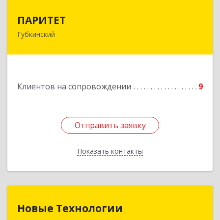
ПАРИТЕТ
ПАРИТЕТ
Губкинский
629830, Ямало-Ненецкий АО, Губкинский г, 9-й
мкр, дом № 35, оф.1
Подробнее
Клиентов на сопровождении
9
Отправить заявку
Отправить заявку
Показать контакты
Назад
Новые Технологии
Новые Технологии