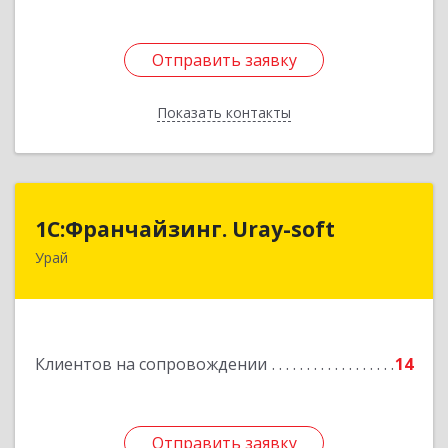
Отправить заявку
Отправить заявку
Показать контакты
Назад
1С:Франчайзинг. Uray-soft
1С:Франчайзинг. Uray-soft
Урай
628284, Ханты-Мансийский Автономный округ
- Югра АО, Урай г, 2-й мкр, дом № 89а, кв.2
Подробнее
Клиентов на сопровождении
14
Отправить заявку
Отправить заявку