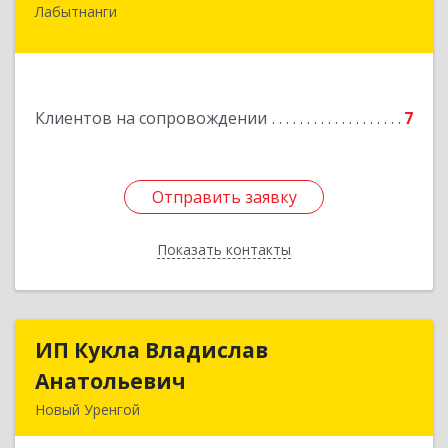
Лабытнанги
629400, Ямало-Ненецкий АО, Лабытнанги г,
Школьная ул, дом № 20, кв.37
Подробнее
Клиентов на сопровождении
7
Отправить заявку
Отправить заявку
Показать контакты
Назад
ИП Кукла Владислав
ИП Кукла Владислав
Анатольевич
Анатольевич
Новый Уренгой
629306, Ямало-Ненецкий АО, Новый Уренгой г,