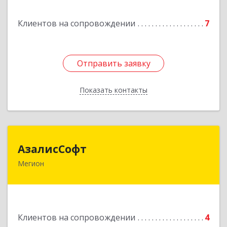
Подробнее
Клиентов на сопровождении
7
Отправить заявку
Отправить заявку
Показать контакты
Назад
АзалисСофт
АзалисСофт
Мегион
628690, Ханты-Мансийский Автономный округ
- Югра АО, Мегион г, Высокий пгт, Мира ул,
дом № 7, кв.2
Подробнее
Клиентов на сопровождении
4