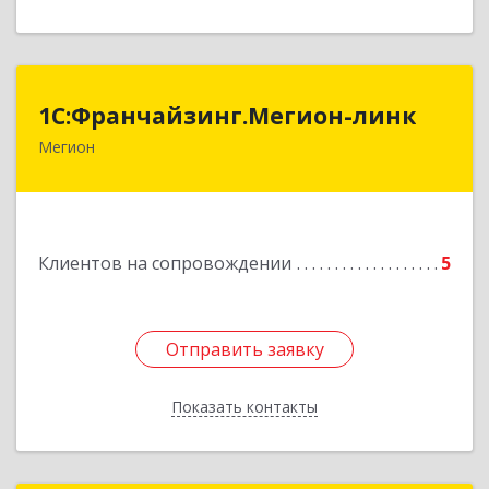
1С:Франчайзинг.Мегион-линк
1С:Франчайзинг.Мегион-линк
Мегион
Подробнее
Клиентов на сопровождении
5
Отправить заявку
Отправить заявку
Показать контакты
Назад