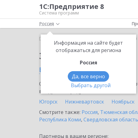
1С:Предприятие 8
Система программ
Россия
Пр
Главная
Сервисы ИТС
1С-Товары
1С-Товары
Информация на сайте будет
отображаться для региона
Заказать 1С-Товары
Россия
в Радужном
Да, все верно
Ознакомьтесь с информационными карт
Выбрать другой
внедрение продукта.
Югорск
Нижневартовск
Ноябрьск
Смотрите также:
Россия
,
Тюменская обл
Республика Коми
,
Свердловская област
Партнеры в вашем регионе: