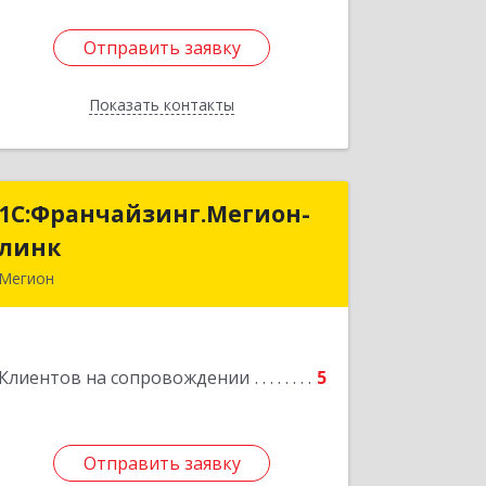
Отправить заявку
Отправить заявку
Показать контакты
Назад
1С:Франчайзинг.Мегион-
1С:Франчайзинг.Мегион-
линк
линк
Мегион
Подробнее
Клиентов на сопровождении
5
Отправить заявку
Отправить заявку