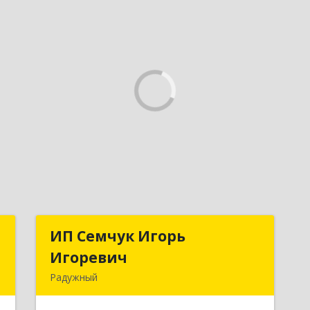
а
ИП Семчук Игорь
ИП Семчук Игорь
Игоревич
Игоревич
й
Радужный
,
628464, ХМАО-Югра, г. Радужный, 1
1
мкн., строение 43