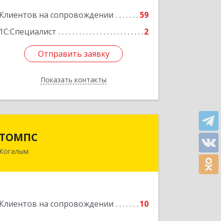
Клиентов на сопровождении
59
Подробнее
1С:Специалист
2
Отправить заявку
Отправить заявку
Показать контакты
Назад
ТОМПС
ТОМПС
Когалым
628484, Ханты-Мансийский
Автономный округ - Югра АО,
Когалым г, Ленинградская ул, дом №
61, кв.8
Клиентов на сопровождении
10
Подробнее