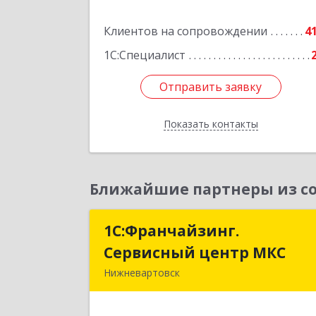
Подробне
Клиентов на сопровождении
4
1С:Специалист
Отправить заявку
Отправить заявку
Показать контакты
Назад
Ближайшие партнеры из со
1С:Франчайзинг.
1С:Франчайзинг
Сервисный центр МКС
Сервисный центр МК
Нижневартовск
628615, Ханты-Мансийски
Автономный округ - Югра АО