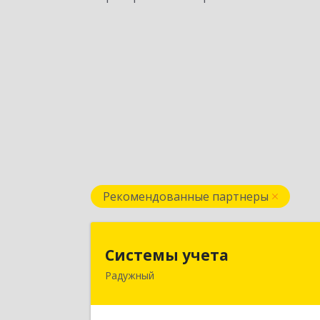
Рекомендованные партнеры
Системы учет
Системы учета
Радужный
628462, Ханты-Мансийски
Автономный округ - Югра АО
Радужный г, 3-й мкр, дом № 