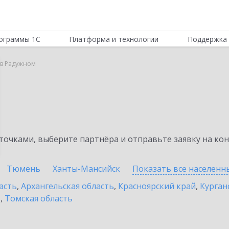
ограммы 1С
Платформа и технологии
Поддержка 
 в Радужном
очками, выберите партнёра и отправьте заявку на ко
Тюмень
Ханты-Мансийск
Показать все населен
асть
,
Архангельская область
,
Красноярский край
,
Курган
ь
,
Томская область