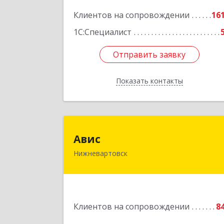
Нижневартовск г, Северная ул, дом 
Клиентов на сопровождении
54А, стр.1, оф.112, 20
16
1С:Специалист
Подробне
Отправить заявку
Отправить заявку
Показать контакты
Назад
Ави
Авис
Нижневартовск
628600, Ханты-Мансийски
Автономный округ - Югра АО
Нижневартовск г, Ленина ул, дом 
2П, строение 16, этаж 
Клиентов на сопровождении
8
Подробне