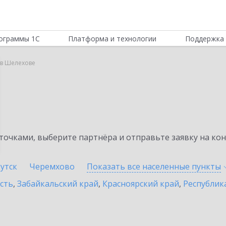
ограммы 1С
Платформа и технологии
Поддержка 
 в Шелехове
очками, выберите партнёра и отправьте заявку на ко
утск
Черемхово
Показать все населенные
пункты
сть
,
Забайкальский край
,
Красноярский край
,
Республик