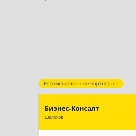
Рекомендованные партнеры
Бизнес-Консал
Бизнес-Консалт
Шелехов
666034, Иркутская обл, Шелехов г
Култукский тракт у