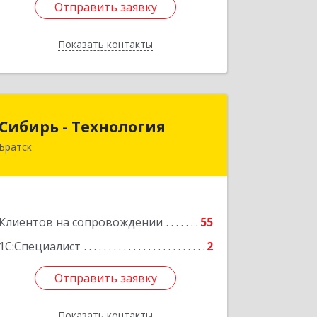
Отправить заявку
Отправить заявку
Показать контакты
Назад
Сибирь - Технология
Сибирь - Технология
Братск
665710, Иркутская обл, Братск г,
Снежная (Центральный ж/р) ул, дом
№ 13
Подробнее
Клиентов на сопровождении
55
1С:Специалист
2
Отправить заявку
Отправить заявку
Показать контакты
Назад