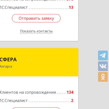
1С:Специалист
13
Отправить заявку
Отправить заявку
Показать контакты
Назад
СФЕРА
СФЕРА
Ангарск
665816, Иркутская обл, Ангарск г, 177-
й кв-л, дом № 6, оф.159
Подробнее
Клиентов на сопровождении
134
1С:Специалист
2