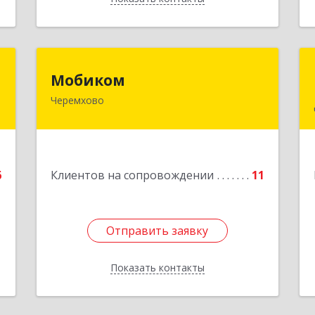
"
Мобиком
Мобиком
Черемхово
,
Подробнее
8
е
6
Клиентов на сопровождении
11
Отправить заявку
Отправить заявку
Показать контакты
Назад