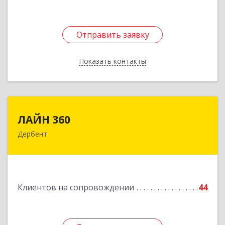
Отправить заявку
Отправить заявку
Показать контакты
Назад
ЛАЙН 360
ЛАЙН 360
Дербент
368600, Дагестан Респ, Дербент г, Ю.Гагарина
ул, домовладение № 14, пом.1
Подробнее
Клиентов на сопровождении
44