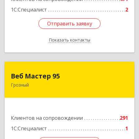
1С:Специалист
2
Отправить заявку
Отправить заявку
Показать контакты
Назад
Веб Мастер 95
Веб Мастер 95
Грозный
364050, Чеченская Респ, Грозный г, Им
Гайрбекова Муслима Гайрбековича ул, дом №
72
Подробнее
Клиентов на сопровождении
291
1С:Специалист
1