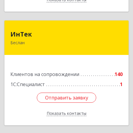
ИнТек
ИнТек
Беслан
363000, Северная Осетия - Алания Респ,
Правобережный, Беслан г, Комсомольская ул,
дом № 69
Подробнее
Клиентов на сопровождении
140
1С:Специалист
1
Отправить заявку
Отправить заявку
Показать контакты
Назад