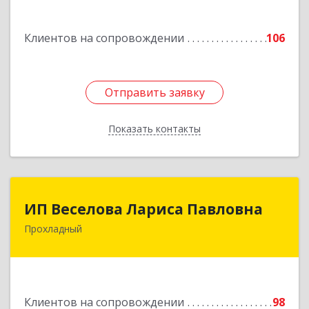
г, Кирова ул, дом № 41
Клиентов на сопровождении
106
Подробнее
Отправить заявку
Отправить заявку
Показать контакты
Назад
ИП Веселова Лариса Павловна
ИП Веселова Лариса Павловна
Прохладный
361045, Кабардино-Балкарская Респ,
Прохладный г, Добровольская ул, дом № 31
Подробнее
Клиентов на сопровождении
98