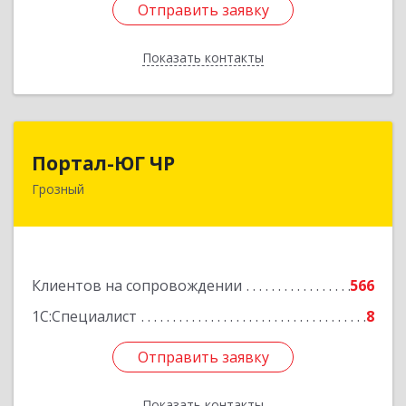
Отправить заявку
Отправить заявку
Показать контакты
Назад
Портал-ЮГ ЧР
Портал-ЮГ ЧР
Грозный
364906, Чеченская Респ, Грозный г, Путина пр-
кт, дом № 30
Подробнее
Клиентов на сопровождении
566
1С:Специалист
8
Отправить заявку
Отправить заявку
Показать контакты
Назад