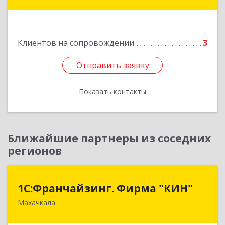
Подробнее
Клиентов на сопровождении
3
Отправить заявку
Отправить заявку
Показать контакты
Назад
Ближайшие партнеры из соседних
регионов
1С:Франчайзинг. Фирма "КИН"
1С:Франчайзинг. Фирма "КИН"
Махачкала
367030, Дагестан Респ, Махачкала г, И.Казака
ул, дом № 31