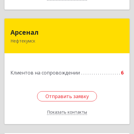
Арсенал
Арсенал
Нефтекумск
Ставропольский край, Нефтекумск г,
Дзержинского ул, дом № 11А
Подробнее
Клиентов на сопровождении
6
Отправить заявку
Отправить заявку
Показать контакты
Назад