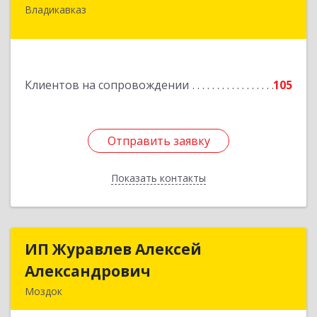
Владикавказ
362020, Северная Осетия - Алания Респ,
Владикавказ г, Островского ул, дом № 12, пом.3
Подробнее
Клиентов на сопровождении
105
Отправить заявку
Отправить заявку
Показать контакты
Назад
ИП Журавлев Алексей
ИП Журавлев Алексей
Александрович
Александрович
Моздок
363750, Северная Осетия - Алания Респ, Моздок