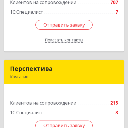
Клиентов на сопровождении
707
1С:Специалист
7
Отправить заявку
Отправить заявку
Показать контакты
Назад
Перспектива
Перспектива
Камышин
403850, Волгоградская обл, Камышин г,
Леонова ул, дом № 26
Подробнее
Клиентов на сопровождении
215
1С:Специалист
3
Отправить заявку
Отправить заявку