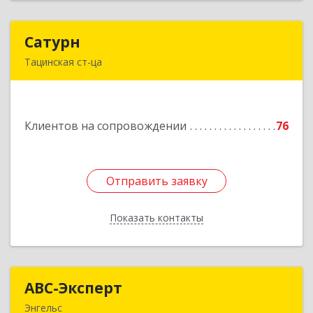
Сатурн
Сатурн
Тацинская ст-ца
347060, Ростовская область, Тацинский район,
ст-ца Тацинская, ул.М.Горького, дом № 54
Подробнее
Клиентов на сопровождении
76
Отправить заявку
Отправить заявку
Показать контакты
Назад
АВС-Эксперт
АВС-Эксперт
Энгельс