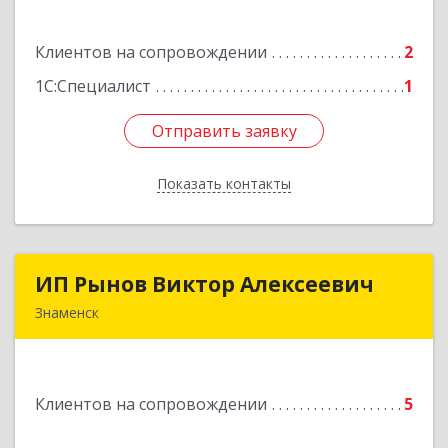
Борисоглебск г, Матросовская ул, дом № 127
Подробнее
Клиентов на сопровождении
2
1С:Специалист
1
Отправить заявку
Отправить заявку
Показать контакты
Назад
ИП Рынов Виктор Алексеевич
ИП Рынов Виктор Алексеевич
Знаменск
Подробнее
Клиентов на сопровождении
5