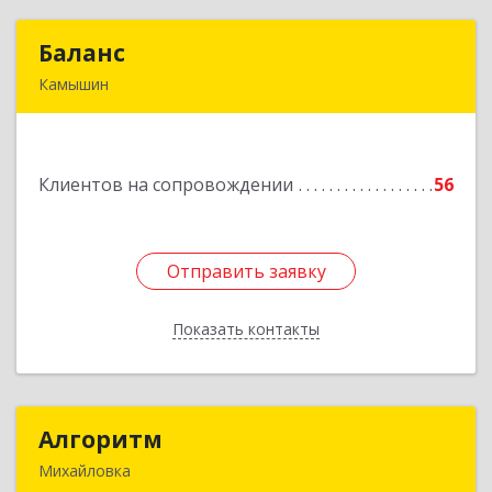
Баланс
Баланс
Камышин
403876, Волгоградская обл, г.о. город Камышин,
Камышин г, 5-й мкр, дом № 63А, каб.37,38,39
Подробнее
Клиентов на сопровождении
56
Отправить заявку
Отправить заявку
Показать контакты
Назад
Алгоритм
Алгоритм
Михайловка