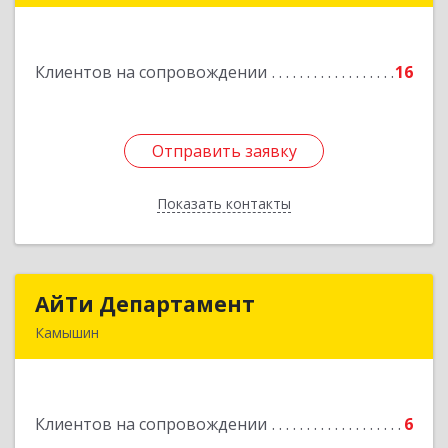
Подробнее
Клиентов на сопровождении
16
Отправить заявку
Отправить заявку
Показать контакты
Назад
АйТи Департамент
АйТи Департамент
Камышин
403882, Волгоградская обл, Камышин г,
Пролетарская ул, дом № 10/1
Подробнее
Клиентов на сопровождении
6