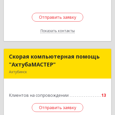
Отправить заявку
Отправить заявку
Показать контакты
Назад
Скорая компьютерная помощь
Скорая компьютерная помощь
"АхтубаМАСТЕР"
"АхтубаМАСТЕР"
Ахтубинск
416506, Астраханская обл, Ахтубинский р-н,
Ахтубинск г, Буденного ул, дом № 7, кв.30
Подробнее
Клиентов на сопровождении
13
Отправить заявку
Отправить заявку