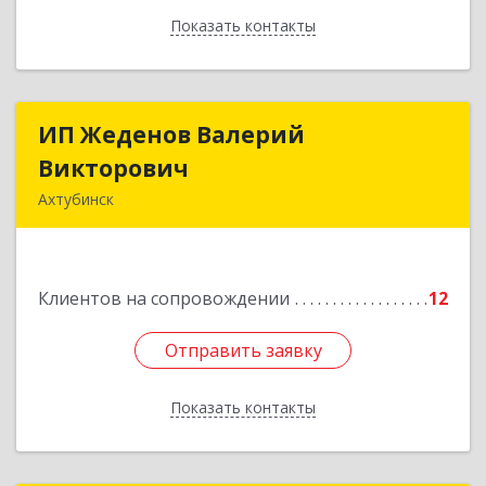
Показать контакты
Назад
ИП Жеденов Валерий
ИП Жеденов Валерий
Викторович
Викторович
Ахтубинск
416500, Астраханская обл, Ахтубинский р-н,
Ахтубинск г, Ст.Лаврентьева ул, дом № 2, кв.48
Подробнее
Клиентов на сопровождении
12
Отправить заявку
Отправить заявку
Показать контакты
Назад