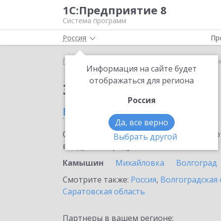
1С:Предприятие 8
Система программ
Россия
Пр
Главная
Сервисы ИТС
1С-Такском
1С-Такско
Информация на сайте будет
отображаться для региона
Заказать 1С-Такском
Россия
в Камышине
Да, все верно
Ознакомьтесь с информационными карт
Выбрать другой
внедрение продукта.
Камышин
Михайловка
Волгоград
Смотрите также:
Россия
,
Волгоградская 
Саратовская область
Партнеры в вашем регионе: