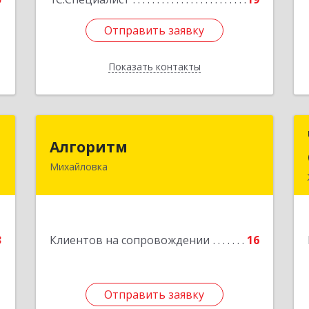
Отправить заявку
Отправить заявку
Показать контакты
Назад
р
Алгоритм
Алгоритм
Михайловка
,
Подробнее
а
6
е
3
Клиентов на сопровождении
16
Отправить заявку
Отправить заявку