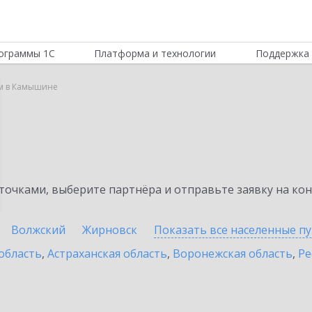
ограммы 1С
Платформа и технологии
Поддержка 
м в Камышине
очками, выберите партнёра и отправьте заявку на ко
Волжский
Жирновск
Показать все населенные
п
область
,
Астраханская область
,
Воронежская область
,
Ре