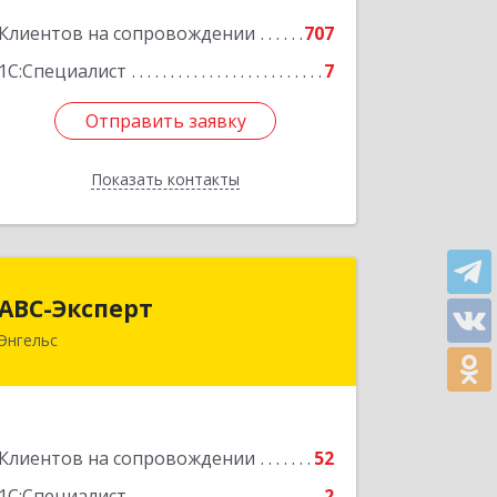
Подробнее
Клиентов на сопровождении
707
1С:Специалист
7
Отправить заявку
Отправить заявку
Показать контакты
Назад
АВС-Эксперт
АВС-Эксперт
Энгельс
413105, Саратовская обл, Энгельс г,
Минская ул, дом № 18/1
Подробнее
Клиентов на сопровождении
52
1С:Специалист
2