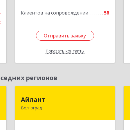
е
Подробнее
5
Клиентов на сопровождении
56
3
Отправить заявку
Отправить заявку
Показать контакты
Назад
седних регионов
в
Айлант
Айлант
Волгоград
,
400001, Волгоградская обл, Волгоград
0
г, им Канунникова ул, дом № 11А