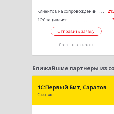
Подробне
Клиентов на сопровождении
21
1С:Специалист
Отправить заявку
Отправить заявку
Показать контакты
Назад
Ближайшие партнеры из со
1С:Первый Бит, Сарато
1С:Первый Бит, Саратов
Саратов
410005, Саратовская обл, Саратов г
Астраханская ул, дом № 87, корпус 5