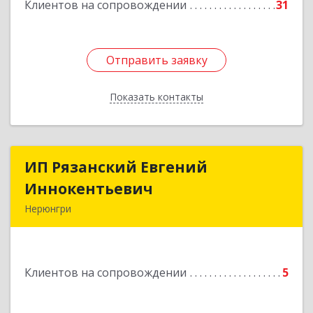
Клиентов на сопровождении
31
Отправить заявку
Отправить заявку
Показать контакты
Назад
ИП Рязанский Евгений
ИП Рязанский Евгений
Иннокентьевич
Иннокентьевич
Нерюнгри
678967, Саха /Якутия/ Респ, Нерюнгри г,
Дружбы Народов пр-кт, дом № 14
Клиентов на сопровождении
5
Подробнее