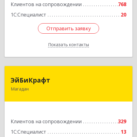
Клиентов на сопровождении
768
1С:Специалист
20
Отправить заявку
Отправить заявку
Показать контакты
Назад
ЭйБиКрафт
ЭйБиКрафт
Магадан
685000, Магаданская обл, Магадан г, Полярная
ул, дом № 21А
Подробнее
Клиентов на сопровождении
329
1С:Специалист
13