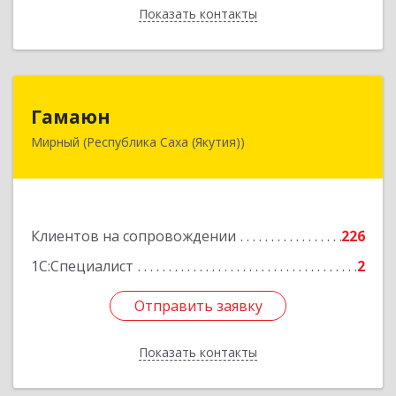
Показать контакты
Назад
Гамаюн
Гамаюн
Мирный (Республика Саха (Якутия))
678170, Саха /Якутия/ Респ, Мирнинский у,
Мирный г, Ленинградский пр-кт, дом № 48,
корпус а
Подробнее
Клиентов на сопровождении
226
1С:Специалист
2
Отправить заявку
Отправить заявку
Показать контакты
Назад