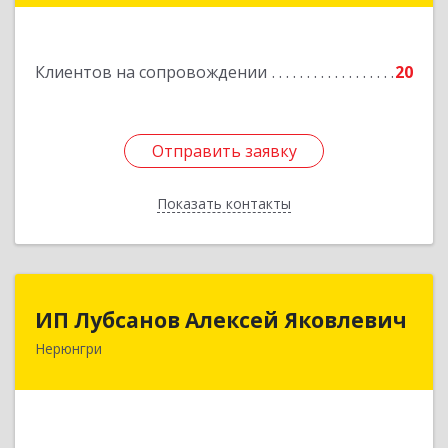
Подробнее
Клиентов на сопровождении
20
Отправить заявку
Отправить заявку
Показать контакты
Назад
ИП Лубсанов Алексей Яковлевич
ИП Лубсанов Алексей Яковлевич
Нерюнгри
675002, Амурская область, г. Благовещенск, ул.
Краснофлотская ,77/1, кв.38
Подробнее