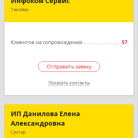
Инфоком Сервис
Таксимо
671560, Республика Бурятия, Муйский р-н, пгт.
Таксимо, ул. Железнодорожников, дом 14
Подробнее
Клиентов на сопровождении
57
Отправить заявку
Отправить заявку
Показать контакты
Назад
ИП Данилова Елена
ИП Данилова Елена
Александровна
Александровна
Сунтар