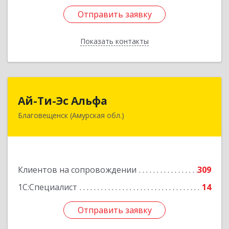
Отправить заявку
Отправить заявку
Показать контакты
Назад
Ай-Ти-Эс Альфа
Ай-Ти-Эс Альфа
Благовещенск (Амурская обл.)
675000, Амурская обл, Благовещенск г, Зейская
ул, дом № 134, оф.515
Подробнее
Клиентов на сопровождении
309
1С:Специалист
14
Отправить заявку
Отправить заявку