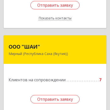
Отправить заявку
Отправить заявку
Показать контакты
Назад
ООО "ШАИ"
ООО "ШАИ"
Мирный (Республика Саха (Якутия))
678175, Республика Саха (Якутия), у.
Мирнинский, г. Мирный, ул. Ленина, дом 34,
квартира 5
Подробнее
Клиентов на сопровождении
7
Отправить заявку
Отправить заявку