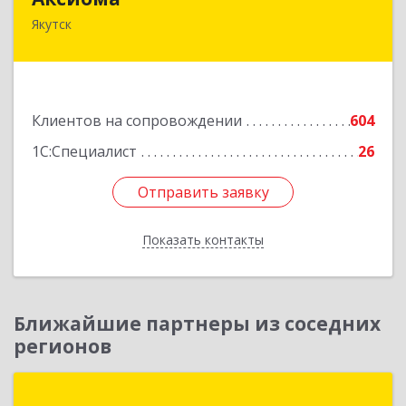
Якутск
677000, Саха /Якутия/ Респ, Якутск г, Чиряева
ул, дом № 1, кв.19
Подробнее
Клиентов на сопровождении
604
1С:Специалист
26
Отправить заявку
Отправить заявку
Показать контакты
Назад
Ближайшие партнеры из соседних
регионов
ЦПО "Статус"