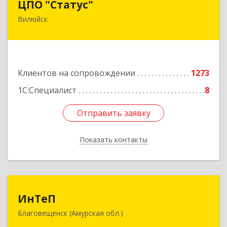
ЦПО "Статус"
Вилюйск
677000, Саха /Якутия/ Респ, Якутск г, Ленина пр-
кт, дом № 1, оф.427
Подробнее
Клиентов на сопровождении
1273
1С:Специалист
8
Отправить заявку
Отправить заявку
Показать контакты
Назад
ИнТеП
ИнТеП
Благовещенск (Амурская обл.)
675000, Амурская обл, Благовещенск г,