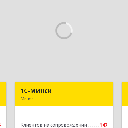
ы
1С-Минск
1С-Минск
Минск
,
220125, г. Минск, ул. Шафарнянская, д.
3
11, ком. 51
6
Клиентов на сопровождении
147
е
Подробнее