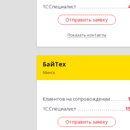
1С:Специалист
Отправить заявку
Отправить заявку
Показать контакты
Назад
БайТех
БайТе
Минск
220014, Республика Беларусь, г
Минск, ул. Минина, 23
Клиентов на сопровождении
Подробне
1С:Специалист
1
Отправить заявку
Отправить заявку