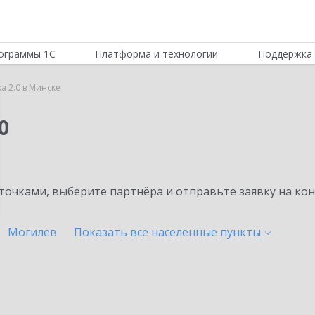
ограммы 1С
Платформа и технологии
Поддержка 
а 2.0 в Минске
0
очками, выберите партнёра и отправьте заявку на ко
Могилев
Показать все населенные
пункты