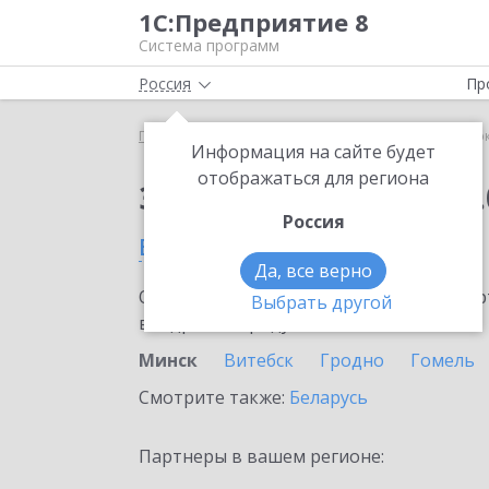
1С:Предприятие 8
Система программ
Россия
Пр
Главная
Сервисы ИТС
1С:Сверка 2.0
1С:Сверк
Информация на сайте будет
отображаться для региона
Заказать 1С:Сверка 2.
Россия
в Минске
Да, все верно
Ознакомьтесь с информационными карт
Выбрать другой
внедрение продукта.
Минск
Витебск
Гродно
Гомель
Смотрите также:
Беларусь
Партнеры в вашем регионе: