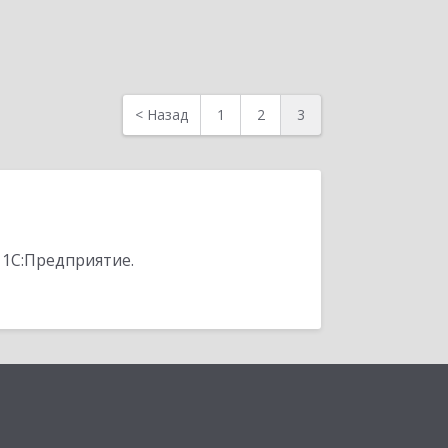
<
Назад
1
2
3
 1С:Предприятие.