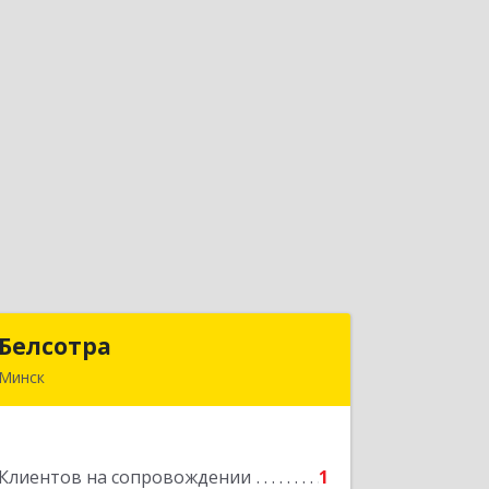
Белсотра
Белсотра
Минск
Республика Беларусь, г.Минск,
ул.Промышленная, 4/2.
Клиентов на сопровождении
1
Подробнее