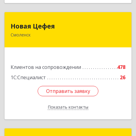
Новая Цефея
Новая Цефея
Смоленск
214018, Смоленская обл, Смоленск г, Раевского
ул, дом № 10
Подробнее
Клиентов на сопровождении
478
1С:Специалист
26
Отправить заявку
Отправить заявку
Показать контакты
Назад