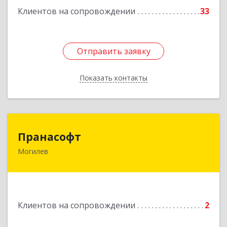
Клиентов на сопровождении
33
Отправить заявку
Отправить заявку
Показать контакты
Назад
Пранасофт
Пранасофт
Могилев
212018, Беларусь, г. Могилев, ул. Станция
Луполово, д. 6а, к. 16
Подробнее
Клиентов на сопровождении
2