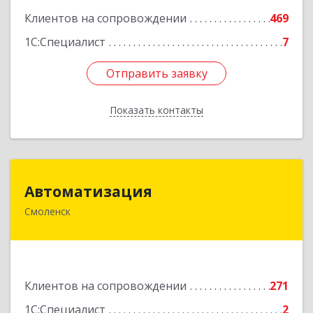
Клиентов на сопровождении
469
1С:Специалист
7
Отправить заявку
Отправить заявку
Показать контакты
Назад
Автоматизация
Автоматизация
Смоленск
214019, Смоленская обл, Смоленск г, Марии
Октябрьской ул, дом № 16, оф.107
Подробнее
Клиентов на сопровождении
271
1С:Специалист
2