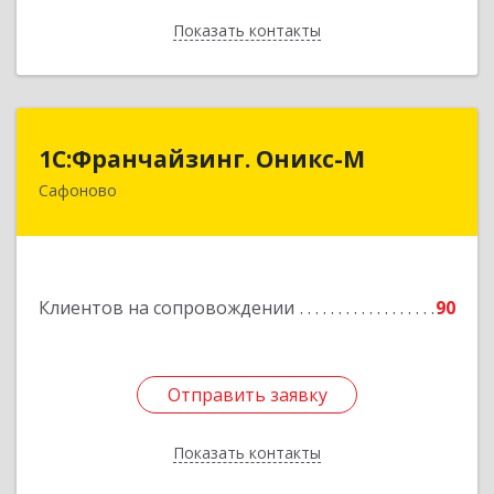
Показать контакты
Назад
1С:Франчайзинг. Оникс-М
1С:Франчайзинг. Оникс-М
Сафоново
215500, Смоленская обл, Сафоновский р-н,
Сафоново г, Революционная ул, дом № 9а
Подробнее
Клиентов на сопровождении
90
Отправить заявку
Отправить заявку
Показать контакты
Назад