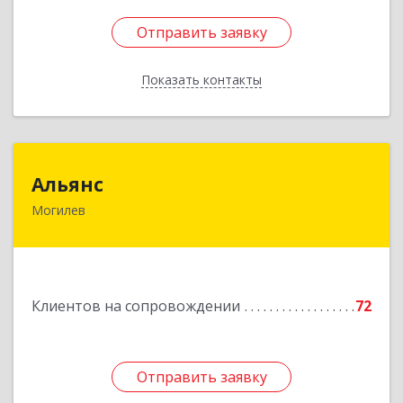
Отправить заявку
Отправить заявку
Показать контакты
Назад
Альянс
Альянс
Могилев
Беларусь, 212030, г.Могилев, ул.Ленинская, 7А
Подробнее
Клиентов на сопровождении
72
Отправить заявку
Отправить заявку