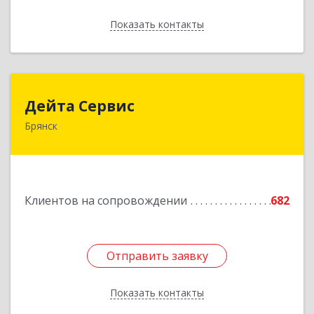
Показать контакты
Назад
Дейта Сервис
Дейта Сервис
Брянск
241035, Брянская обл, Брянск г, Ульянова ул,
дом № 4, оф.403
Подробнее
Клиентов на сопровождении
682
Отправить заявку
Отправить заявку
Показать контакты
Назад