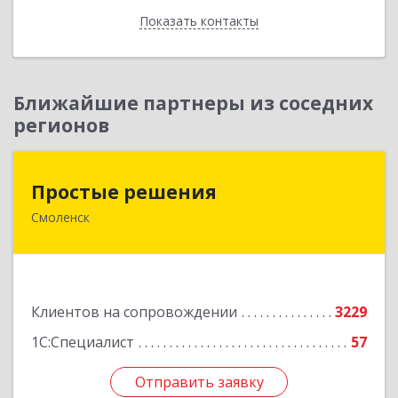
Показать контакты
Назад
Ближайшие партнеры из соседних
регионов
Простые решения
Простые решения
Смоленск
214015, Смоленская обл, Смоленск г, Большая
Краснофлотская ул, дом № 17
Подробнее
Клиентов на сопровождении
3229
1С:Специалист
57
Отправить заявку
Отправить заявку