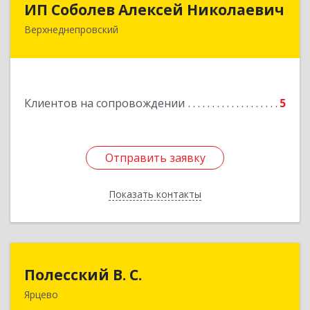
ИП Соболев Алексей Николаевич
Верхнеднепровский
Подробнее
Клиентов на сопровождении
5
Отправить заявку
Отправить заявку
Показать контакты
Назад
Полесский В. С.
Полесский В. С.
Ярцево
215800,Смоленская обл. г. Ярцево,