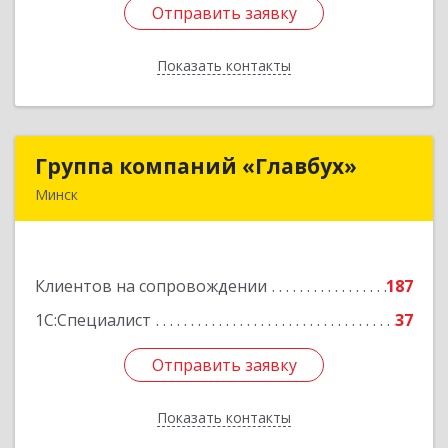
Отправить заявку
Отправить заявку
Показать контакты
Назад
Группа компаний «Главбух»
Группа компаний «Главбух»
Минск
220073, г.Минск, ул.Скрыганова, д.6
Подробнее
Клиентов на сопровождении
187
1С:Специалист
37
Отправить заявку
Отправить заявку
Показать контакты
Назад