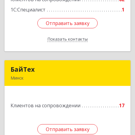
1С:Специалист
1
Отправить заявку
Отправить заявку
Показать контакты
Назад
БайТех
БайТех
Минск
220014, г. Минск, Республика Беларусь, ул.
Минина, 23а
Клиентов на сопровождении
17
Подробнее
Отправить заявку
Отправить заявку