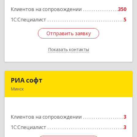
Клиентов на сопровождении
350
Подробнее
1С:Специалист
5
Отправить заявку
Отправить заявку
Показать контакты
Назад
РИА софт
РИА софт
Минск
220040, г.Минск, ул.М.Богдановича, д.155, офис
1112
Клиентов на сопровождении
3
Подробнее
1С:Специалист
3