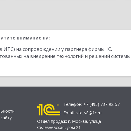
атите внимание на:
в ИТС) на сопровождении у партнера фирмы 1С.
стованных на внедрение технологий и решений системы
Телефон:
+7 (495) 737-92-57
льности
Email:
site_v8@1c.ru
 сайту
Отдел продаж:
г. Москва
,
улица
Селезнёвская, дом 21