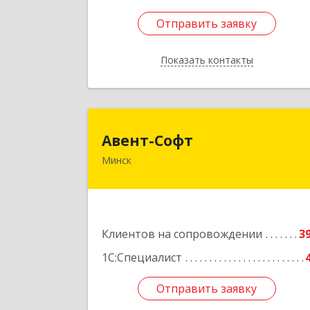
Отправить заявку
Отправить заявку
Показать контакты
Назад
Авент-Соф
Авент-Софт
Минск
220005, г.Минск, ул. Смолячкова, до
9, офис 31
Подробне
Клиентов на сопровождении
3
1С:Специалист
Отправить заявку
Отправить заявку