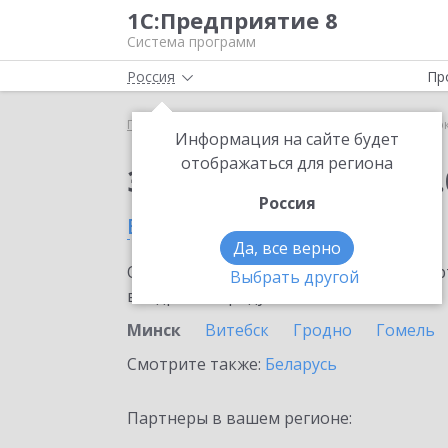
1С:Предприятие 8
Система программ
Россия
Пр
Главная
Сервисы ИТС
1С:Сверка 2.0
1С:Сверк
Информация на сайте будет
отображаться для региона
Заказать 1С:Сверка 2.
Россия
в Минске
Да, все верно
Ознакомьтесь с информационными карт
Выбрать другой
внедрение продукта.
Минск
Витебск
Гродно
Гомель
Смотрите также:
Беларусь
Партнеры в вашем регионе: