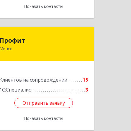
Показать контакты
Назад
Профит
Профит
Минск
220033, Республика Беларусь, г.
Минск, ул. Серафимовича, д.11, офис
308
Подробнее
Клиентов на сопровождении
15
1С:Специалист
3
Отправить заявку
Отправить заявку
Показать контакты
Назад