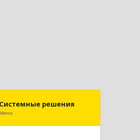
Системные решения
Системные решения
Минск
220070, Республика Беларусь, г.
Минск, пр-т Партизанский, 14, к. 610
Подробнее