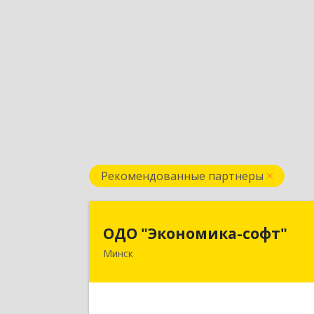
Рекомендованные партнеры
ОДО "Экономика-софт
ОДО "Экономика-софт"
Минск
220141, г.Минск, ул.Академик
Купревича,14,каб.17-
Подробне