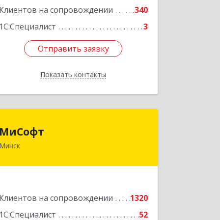
Клиентов на сопровождении
340
1С:Специалист
3
Отправить заявку
Отправить заявку
Показать контакты
Назад
МиСофт
МиСофт
Минск
БЕЛАРУСЬ , 220125, Минск,
ул.Шафарнянская,дом 11, пом 31
Подробнее
Клиентов на сопровождении
1320
1С:Специалист
52