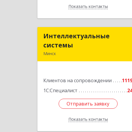
Показать контакты
Назад
Интеллектуальные
Интеллектуальны
системы
систем
Минск
220073, г.Минск, ул. Пинская, д. 28А
пом.2
Клиентов на сопровождении
111
Подробне
1С:Специалист
2
Отправить заявку
Отправить заявку
Показать контакты
Назад