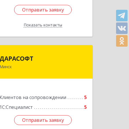
Отправить заявку
Отправить заявку
Показать контакты
Назад
ДАРАСОФТ
ДАРАСОФТ
Минск
Беларусь, 220055, г. Минск, ул.
Каменногорская,д.47, офис 9
Подробнее
Клиентов на сопровождении
5
1С:Специалист
5
Отправить заявку
Отправить заявку