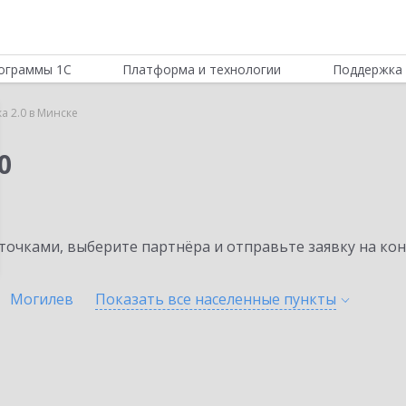
ограммы 1С
Платформа и технологии
Поддержка 
а 2.0 в Минске
0
очками, выберите партнёра и отправьте заявку на ко
Могилев
Показать все населенные
пункты