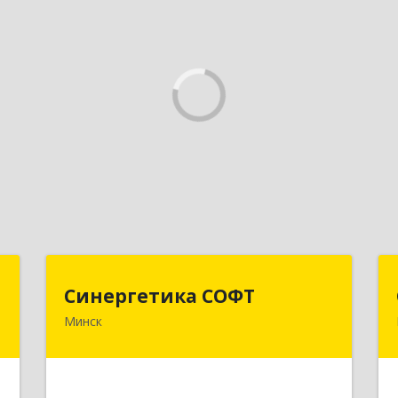
"
Синергетика СОФТ
Синергетика СОФТ
Минск
а
220021, г.Минск, ул.Котовского, д. 9А
8
(лит. А 1-5 /к), пом. 34
е
Подробнее