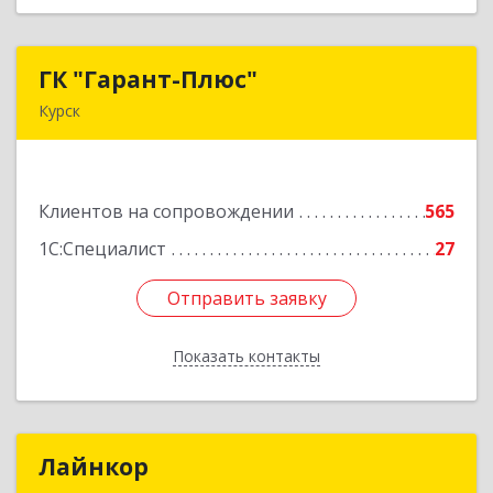
ГК "Гарант-Плюс"
ГК "Гарант-Плюс"
Курск
305035, Курская обл, Курск г, Овечкина ул, дом
№ 14, пом.1
Клиентов на сопровождении
565
Подробнее
1С:Специалист
27
Отправить заявку
Отправить заявку
Показать контакты
Назад
Лайнкор
Лайнкор