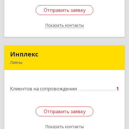
Отправить заявку
Отправить заявку
Показать контакты
Назад
Инплекс
Инплекс
Ливны
303852, Орловская обл, Ливны г,
Железнодорожная ул, дом № 10В
Клиентов на сопровождении
1
Подробнее
Отправить заявку
Отправить заявку
Показать контакты
Назад