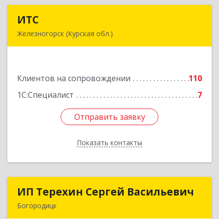
ИТС
ИТС
Железногорск (Курская обл.)
307178, Курская обл, Железногорск г,
Димитрова ул, дом № 3, корпус 5, оф.5
Клиентов на сопровождении
110
Подробнее
1С:Специалист
7
Отправить заявку
Отправить заявку
Показать контакты
Назад
ИП Терехин Сергей Васильевич
ИП Терехин Сергей Васильевич
Богородицк
301831, Тульская обл, Богородицкий р-н,