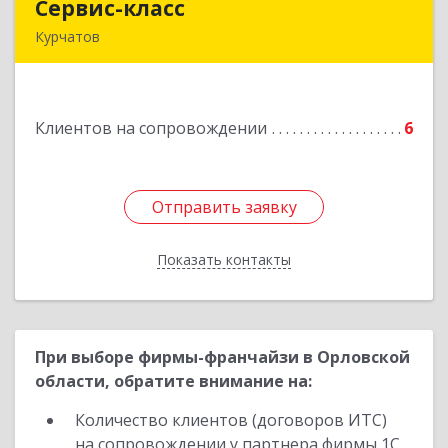
Сервис-класс
Сервис-класс
Курчатов
307251, Курская обл, Курчатовский р-н,
Курчатов г, Коммунистический пр-т, дом № 30,
корпус А
Клиентов на сопровождении
6
Подробнее
Отправить заявку
Отправить заявку
Показать контакты
Назад
При выборе фирмы-франчайзи в Орловской
области, обратите внимание на:
Количество клиентов (договоров ИТС)
на сопровождении у партнера фирмы 1С.