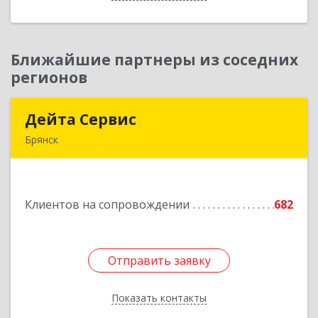
Ближайшие партнеры из соседних
регионов
Дейта Сервис
Дейта Сервис
Брянск
241035, Брянская обл, Брянск г, Ульянова ул,
дом № 4, оф.403
Клиентов на сопровождении
682
Подробнее
Отправить заявку
Отправить заявку
Показать контакты
Назад