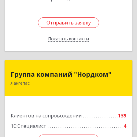
Отправить заявку
Отправить заявку
Показать контакты
Назад
Группа компаний "Нордком"
Группа компаний "Нордком"
Лангепас
628672, Тюменская обл, Лангепас г., Солнечная
ул., дом № 21/1, каб.313
Подробнее
Клиентов на сопровождении
139
1С:Специалист
4