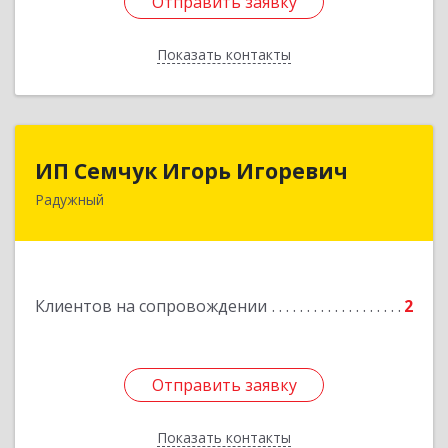
Отправить заявку
Отправить заявку
Показать контакты
Назад
ИП Семчук Игорь Игоревич
ИП Семчук Игорь Игоревич
Радужный
628464, ХМАО-Югра, г. Радужный, 1 мкн.,
строение 43
Подробнее
Клиентов на сопровождении
2
Отправить заявку
Отправить заявку
Показать контакты
Назад