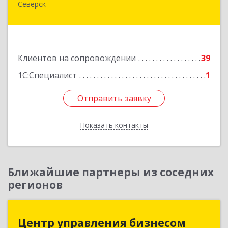
Северск
636000, Томская обл, Северск г, Спортивная ул,
дом № 2, оф.1
Подробнее
Клиентов на сопровождении
39
1С:Специалист
1
Отправить заявку
Отправить заявку
Показать контакты
Назад
Ближайшие партнеры из соседних
регионов
Центр управления бизнесом
Центр управления бизнесом