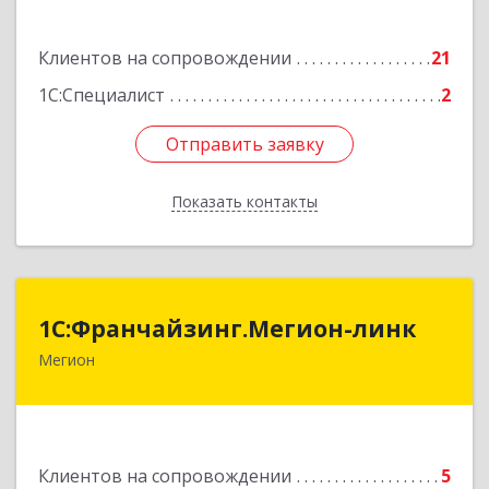
Подробнее
Клиентов на сопровождении
21
1С:Специалист
2
Отправить заявку
Отправить заявку
Показать контакты
Назад
1С:Франчайзинг.Мегион-линк
1С:Франчайзинг.Мегион-линк
Мегион
Подробнее
Клиентов на сопровождении
5