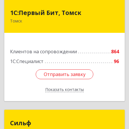
1С:Первый Бит, Томск
1С:Первый Бит, Томск
Томск
634041, Томская обл, Томск г, Кирова пр-кт,
дом № 51А, оф.508
Подробнее
Клиентов на сопровождении
864
1С:Специалист
96
Отправить заявку
Отправить заявку
Показать контакты
Назад
Сильф
Сильф