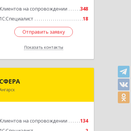
Подробнее
Клиентов на сопровождении
348
1С:Специалист
18
Отправить заявку
Отправить заявку
Показать контакты
Назад
СФЕРА
СФЕРА
Ангарск
665816, Иркутская обл, Ангарск г, 177-
й кв-л, дом № 6, оф.159
Подробнее
Клиентов на сопровождении
134
1С:Специалист
2