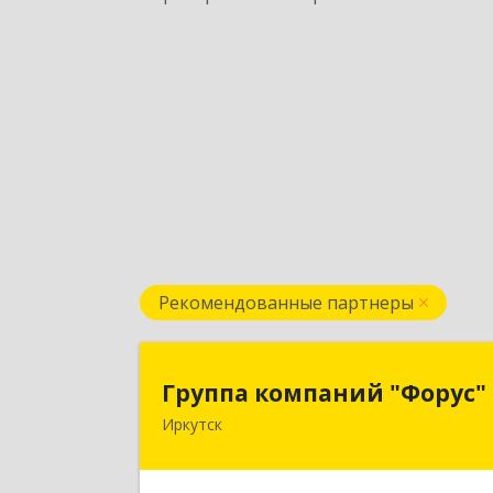
Рекомендованные партнеры
Группа компаний "Форус
Группа компаний "Форус"
Иркутск
664007, Иркутская обл, Иркутск г
Ямская ул, дом № 1, корпус 1, оф.