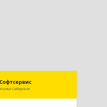
Софтсервис
Софтсервис
Усолье-Сибирское
665451, Иркутская обл, Усолье-
Сибирское г, Интернациональная ул,
дом № 87