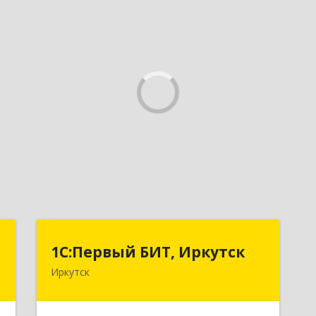
"
1С:Первый БИТ, Иркутск
1С:Первый БИТ, Иркутск
Иркутск
,
664007, Иркутская обл, Иркутск г,
1
Декабрьских Событий ул, дом № 125,
оф.500