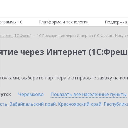
ограммы 1С
Платформа и технологии
Поддержка 
нтернет (1С:Фреш)
1С:Предприятие через Интернет (1С:Фреш) в Иркутс
ятие через Интернет (1С:Фреш
очками, выберите партнёра и отправьте заявку на ко
утск
Черемхово
Показать все населенные
пункты
сть
,
Забайкальский край
,
Красноярский край
,
Республик