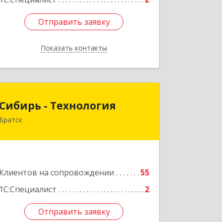
Отправить заявку
Отправить заявку
Показать контакты
Назад
Сибирь - Технология
Сибирь - Технология
Братск
665710, Иркутская обл, Братск г,
Снежная (Центральный ж/р) ул, дом
№ 13
Подробнее
Клиентов на сопровождении
55
1С:Специалист
2
Отправить заявку
Отправить заявку