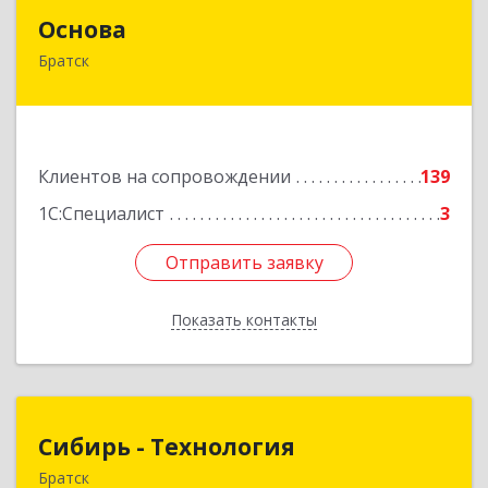
Основа
Основа
Братск
665700, Иркутская обл, Братск г, Ленина
(Центральный ж/р) пр-кт, дом № 6, оф.1001
Подробнее
Клиентов на сопровождении
139
1С:Специалист
3
Отправить заявку
Отправить заявку
Показать контакты
Назад
Сибирь - Технология
Сибирь - Технология
Братск
665710, Иркутская обл, Братск г, Снежная