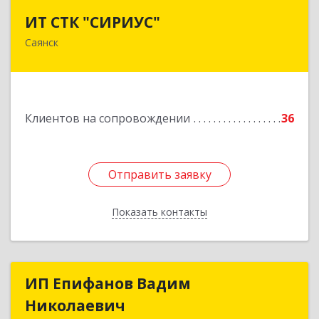
ИТ СТК "СИРИУС"
ИТ СТК "СИРИУС"
Саянск
666303, Иркутская обл, Саянск г, Юбилейный
мкр, дом № 38
Подробнее
Клиентов на сопровождении
36
Отправить заявку
Отправить заявку
Показать контакты
Назад
ИП Епифанов Вадим
ИП Епифанов Вадим
Николаевич
Николаевич