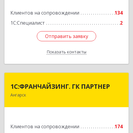
Подробнее
Клиентов на сопровождении
134
1С:Специалист
2
Отправить заявку
Отправить заявку
Показать контакты
Назад
1С:ФРАНЧАЙЗИНГ. ГК ПАРТНЕР
1С:ФРАНЧАЙЗИНГ. ГК ПАРТНЕР
Ангарск
665813, Иркутская обл, Ангарск г, 81 кв-л,
строение 3, оф.104
Подробнее
Клиентов на сопровождении
174