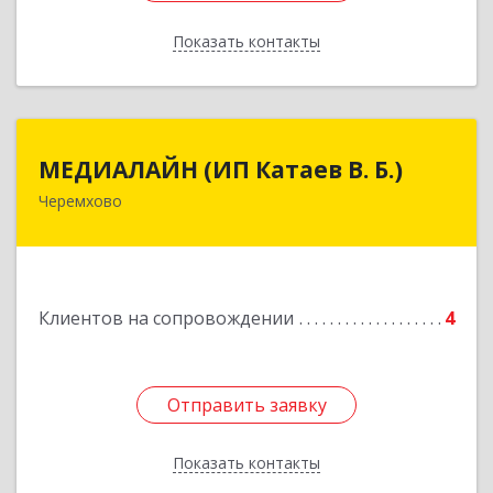
Показать контакты
Назад
МЕДИАЛАЙН (ИП Катаев В. Б.)
МЕДИАЛАЙН (ИП Катаев В. Б.)
Черемхово
665413, Иркутская обл, Черемхово г, Ленина ул,
дом № 5, оф.328
Подробнее
Клиентов на сопровождении
4
Отправить заявку
Отправить заявку
Показать контакты
Назад