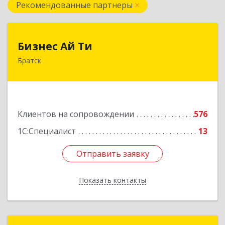
Рекомендованные партнеры
Бизнес Ай Ти
Бизнес Ай Ти
Братск
665717, Иркутская обл, Братск г, Центральный
жилрайон, Мира ул, дом № 27B, оф.14
Подробнее
Клиентов на сопровождении
576
1С:Специалист
13
Отправить заявку
Отправить заявку
Показать контакты
Назад