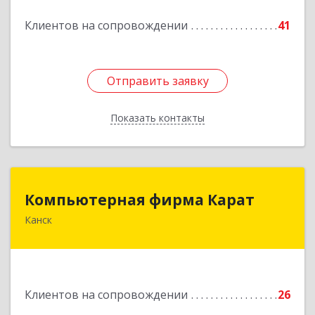
Подробнее
Клиентов на сопровождении
41
Отправить заявку
Отправить заявку
Показать контакты
Назад
Компьютерная фирма Карат
Компьютерная фирма Карат
Канск
663600, Красноярский край, Канск г,
Пролетарская ул, дом № 34
Подробнее
Клиентов на сопровождении
26