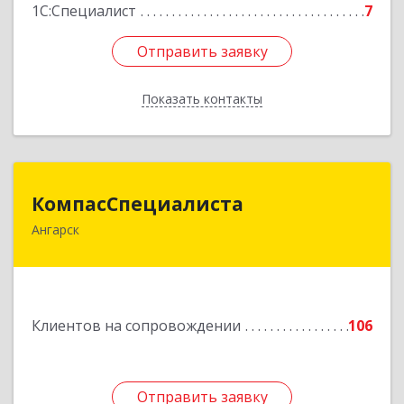
1С:Специалист
7
Отправить заявку
Отправить заявку
Показать контакты
Назад
КомпасСпециалиста
КомпасСпециалиста
Ангарск
665826, Иркутская обл, Ангарск г, 12А мкр, дом
№ 7, 86
Подробнее
Клиентов на сопровождении
106
Отправить заявку
Отправить заявку