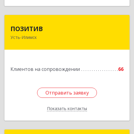
ПОЗИТИВ
ПОЗИТИВ
Усть-Илимск
666679, Иркутская обл, Усть-Илимск г, Дружбы
Народов пр-кт, дом № 12, кв.60
Подробнее
Клиентов на сопровождении
66
Отправить заявку
Отправить заявку
Показать контакты
Назад