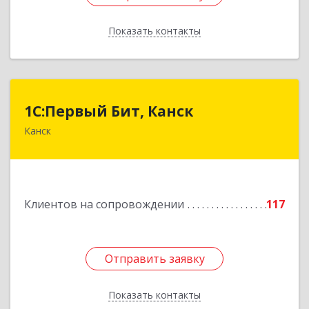
Показать контакты
Назад
1С:Первый Бит, Канск
1С:Первый Бит, Канск
Канск
663600, Красноярский край, Канск г, 30 лет
ВЛКСМ ул, дом № 20, пом.25
Подробнее
Клиентов на сопровождении
117
Отправить заявку
Отправить заявку
Показать контакты
Назад