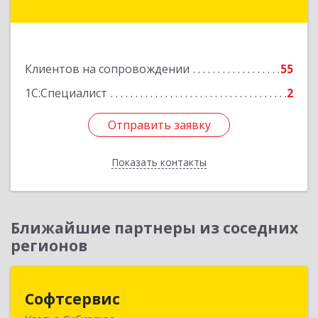
(Центральный ж/р) ул, дом № 13
Подробнее
Клиентов на сопровождении
55
1С:Специалист
2
Отправить заявку
Отправить заявку
Показать контакты
Назад
Ближайшие партнеры из соседних
регионов
Софтсервис
Софтсервис