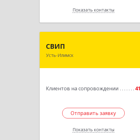
Показать контакты
Назад
СВИ
СВИП
Усть-Илимск
666685, Иркутская обл, Усть-Илимск г
Энтузиастов ул, дом № 5, оф.
Подробне
Клиентов на сопровождении
4
Отправить заявку
Отправить заявку
Показать контакты
Назад