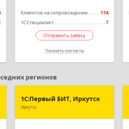
е
4
Клиентов на сопровождении
174
Подробнее
2
1С:Специалист
7
Отправить заявку
Отправить заявку
Показать контакты
Назад
седних регионов
"
1С:Первый БИТ, Иркутск
1С:Первый БИТ, Иркутск
Иркутск
,
664007, Иркутская обл, Иркутск г,
1
Декабрьских Событий ул, дом № 125,
оф.500