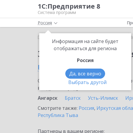
1С:Предприятие 8
Система программ
Россия
Пр
Главная
Сервисы ИТС
1С:Предприятие через И
Информация на сайте будет
отображаться для региона
Заказать 1С:Предпри
Россия
в Ангарске
Да, все верно
Ознакомьтесь с информационными карт
Выбрать другой
внедрение продукта.
Ангарск
Братск
Усть-Илимск
Ир
Смотрите также:
Россия
,
Иркутская обла
Республика Тыва
Партнеры в вашем регионе: