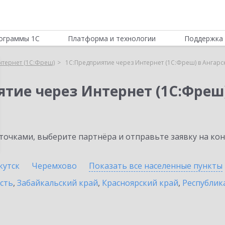
ограммы 1С
Платформа и технологии
Поддержка 
нтернет (1С:Фреш)
1С:Предприятие через Интернет (1С:Фреш) в Ангарс
ятие через Интернет (1С:Фреш
очками, выберите партнёра и отправьте заявку на ко
кутск
Черемхово
Показать все населенные
пункты
сть
,
Забайкальский край
,
Красноярский край
,
Республик