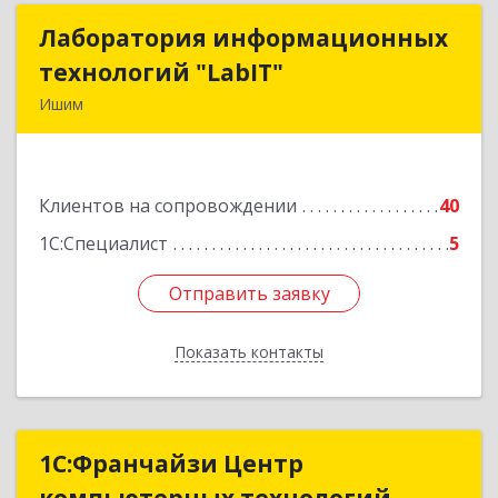
Лаборатория информационных
Лаборатория информационных
технологий "LabIT"
технологий "LabIT"
Ишим
627753, Тюменская обл, Ишимский р-н, Ишим г,
Ф.Энгельса ул, дом № 26
Клиентов на сопровождении
40
Подробнее
1С:Специалист
5
Отправить заявку
Отправить заявку
Показать контакты
Назад
1С:Франчайзи Центр
1С:Франчайзи Центр