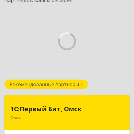
Партнеры в вашем регионе:
Рекомендованные партнеры
1С:Первый Бит, Омск
1С:Первый Бит, Омск
Омск
644099, Омская обл, Омск г, Гагарина ул, дом №
14, оф.208