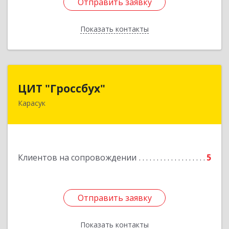
Отправить заявку
Отправить заявку
Показать контакты
Назад
ЦИТ "Гроссбух"
ЦИТ "Гроссбух"
Карасук
632861, Новосибирская обл, Карасукский р-н,
Карасук г, Сорокина ул, дом № 9, оф.3
Подробнее
Клиентов на сопровождении
5
Отправить заявку
Отправить заявку
Показать контакты
Назад