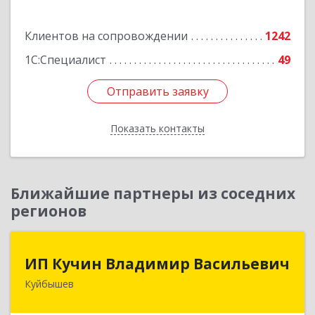
Подробнее
Клиентов на сопровождении
1242
1С:Специалист
49
Отправить заявку
Отправить заявку
Показать контакты
Назад
Ближайшие партнеры из соседних
регионов
ИП Кучин Владимир Васильевич
ИП Кучин Владимир Васильевич
Куйбышев
632387, Новосибирская обл, Куйбышев г,
Тургенева ул, дом № 4