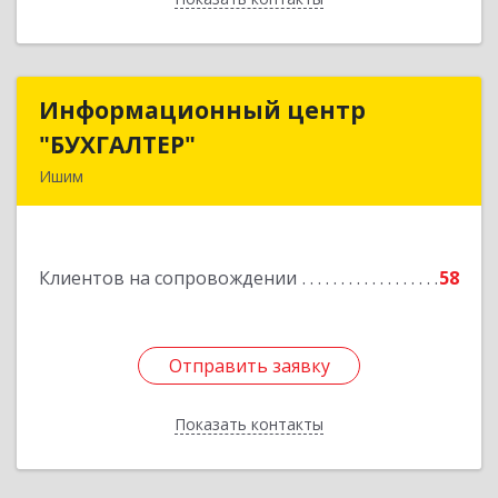
Информационный центр
Информационный центр
"БУХГАЛТЕР"
"БУХГАЛТЕР"
Ишим
627750, Тюменская обл, Ишим г, Советская ул,
дом № 16
Клиентов на сопровождении
58
Подробнее
Отправить заявку
Отправить заявку
Показать контакты
Назад