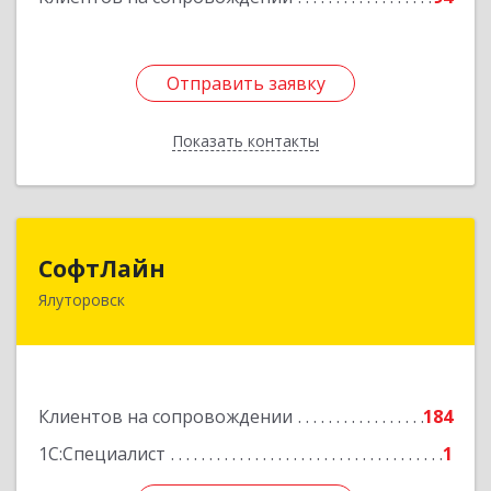
Отправить заявку
Отправить заявку
Показать контакты
Назад
СофтЛайн
СофтЛайн
Ялуторовск
627010, Тюменская обл, Ялуторовский р-н,
Ялуторовск г, Ленина ул, дом № 28
Подробнее
Клиентов на сопровождении
184
1С:Специалист
1