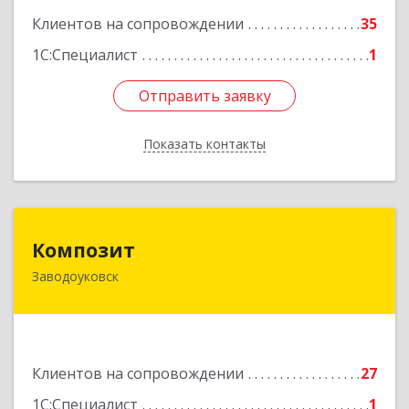
Подробнее
Клиентов на сопровождении
35
1С:Специалист
1
Отправить заявку
Отправить заявку
Показать контакты
Назад
Композит
Композит
Заводоуковск
627140, Тюменская обл, Заводоуковский р-н,
Заводоуковск г, Шоссейная ул, дом № 156
Подробнее
Клиентов на сопровождении
27
1С:Специалист
1