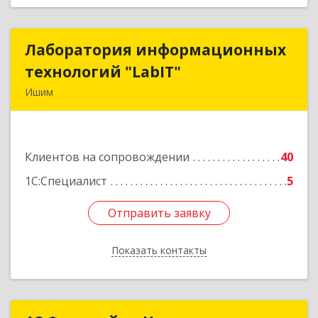
Лаборатория информационных
Лаборатория информационных
технологий "LabIT"
технологий "LabIT"
Ишим
627753, Тюменская обл, Ишимский р-н, Ишим г,
Ф.Энгельса ул, дом № 26
Клиентов на сопровождении
40
Подробнее
1С:Специалист
5
Отправить заявку
Отправить заявку
Показать контакты
Назад