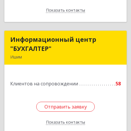
Показать контакты
Назад
Информационный центр
Информационный центр
"БУХГАЛТЕР"
"БУХГАЛТЕР"
Ишим
627750, Тюменская обл, Ишим г, Советская ул,
дом № 16
Клиентов на сопровождении
58
Подробнее
Отправить заявку
Отправить заявку
Показать контакты
Назад