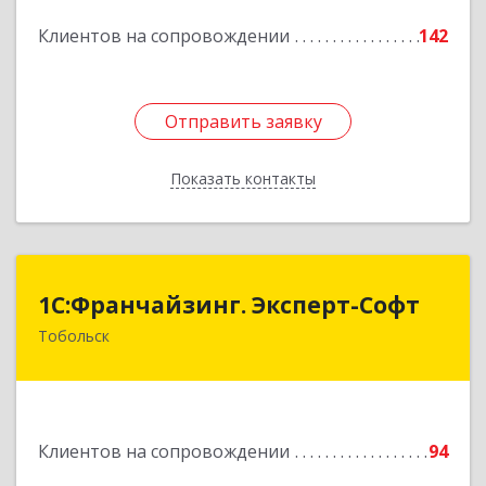
Подробнее
Клиентов на сопровождении
142
Отправить заявку
Отправить заявку
Показать контакты
Назад
1С:Франчайзинг. Эксперт-Софт
1С:Франчайзинг. Эксперт-Софт
Тобольск
626150, Тюменская обл, Тобольск г, 7-й мкр,
дом № 39, пом.8
Подробнее
Клиентов на сопровождении
94