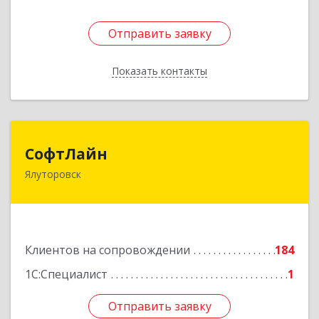
Отправить заявку
Отправить заявку
Показать контакты
Назад
СофтЛайн
СофтЛайн
Ялуторовск
627010, Тюменская обл, Ялуторовский р-н,
Ялуторовск г, Ленина ул, дом № 28
Подробнее
Клиентов на сопровождении
184
1С:Специалист
1
Отправить заявку
Отправить заявку