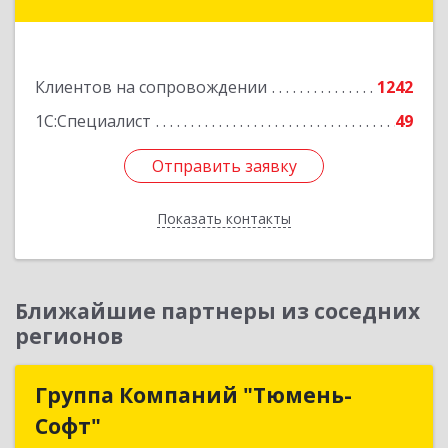
14, оф.208
Подробнее
Клиентов на сопровождении
1242
1С:Специалист
49
Отправить заявку
Отправить заявку
Показать контакты
Назад
Ближайшие партнеры из соседних
регионов
Группа Компаний "Тюмень-
Группа Компаний "Тюмень-
Софт"
Софт"