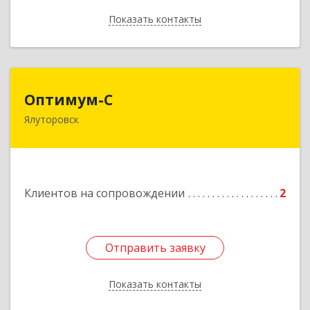
Показать контакты
Назад
Оптимум-С
Оптимум-С
Ялуторовск
Подробнее
Клиентов на сопровождении
2
Отправить заявку
Отправить заявку
Показать контакты
Назад