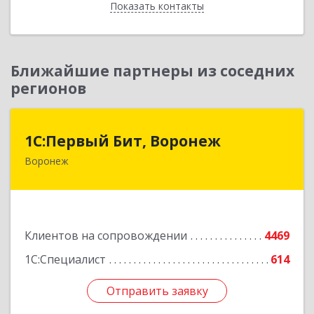
Показать контакты
Назад
Ближайшие партнеры из соседних
регионов
1С:Первый Бит, Воронеж
1С:Первый Бит, Воронеж
Воронеж
394006, Воронежская обл, Воронеж г, 20-летия
Октября ул, дом № 119, оф.711
Подробнее
Клиентов на сопровождении
4469
1С:Специалист
614
Отправить заявку
Отправить заявку