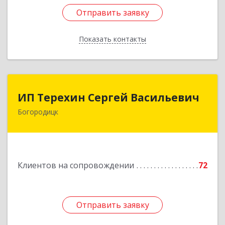
Отправить заявку
Отправить заявку
Показать контакты
Назад
ИП Терехин Сергей Васильевич
ИП Терехин Сергей Васильевич
Богородицк
301831, Тульская обл, Богородицкий р-н,
Богородицк г, Полевая ул, дом № 32, кв.92
Подробнее
Клиентов на сопровождении
72
Отправить заявку
Отправить заявку