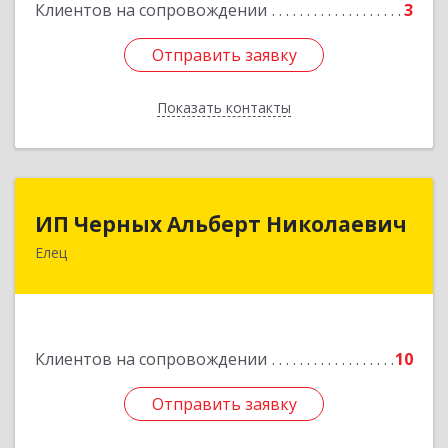
Клиентов на сопровождении
3
Отправить заявку
Отправить заявку
Показать контакты
Назад
ИП Черных Альберт Николаевич
ИП Черных Альберт Николаевич
Елец
399771, Липецкая обл, Елец г, Н.Гусевой ул, 56А
Подробнее
Клиентов на сопровождении
10
Отправить заявку
Отправить заявку