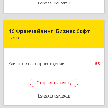
Показать контакты
Назад
1C:Франчайзинг. Бизнес Софт
1C:Франчайзинг. Бизнес Софт
Ливны
303851, Орловская обл, Ливны г, Гайдара ул,
дом № 2, кв.124
Подробнее
Клиентов на сопровождении
58
Отправить заявку
Отправить заявку
Показать контакты
Назад