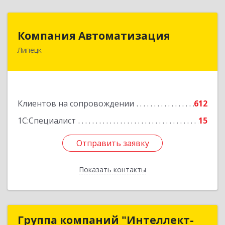
Компания Автоматизация
Компания Автоматизация
Липецк
398001, Липецкая обл, Липецк г, Победы пл,
дом № 8
Подробнее
Клиентов на сопровождении
612
1С:Специалист
15
Отправить заявку
Отправить заявку
Показать контакты
Назад
Группа компаний "Интеллект-
Группа компаний "Интеллект-