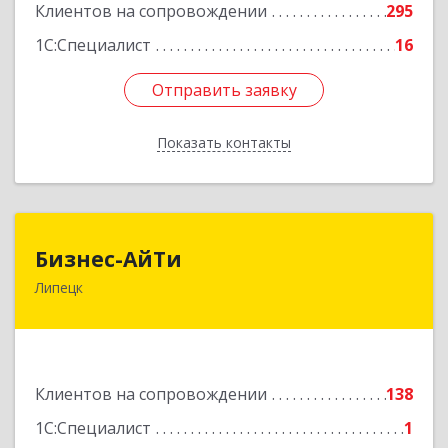
Клиентов на сопровождении
295
1С:Специалист
16
Отправить заявку
Отправить заявку
Показать контакты
Назад
Бизнес-АйТи
Бизнес-АйТи
Липецк
398008, Липецкая обл, Липецк г, 50 лет НЛМК
ул, дом № 11, пом.18
Подробнее
Клиентов на сопровождении
138
1С:Специалист
1