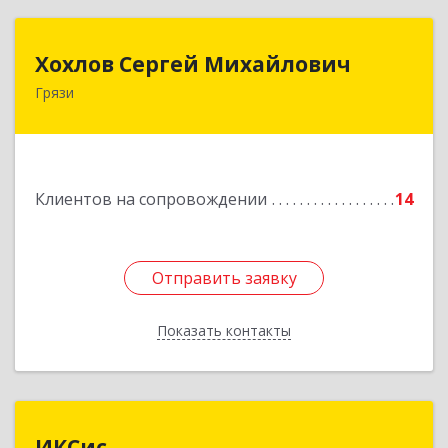
Хохлов Сергей Михайлович
Хохлов Сергей Михайлович
Грязи
399059, Россия, Липецкая обл., г.Грязи,
ул.Рублева, д.31
Подробнее
Клиентов на сопровождении
14
Отправить заявку
Отправить заявку
Показать контакты
Назад
ИКСис
ИКСис