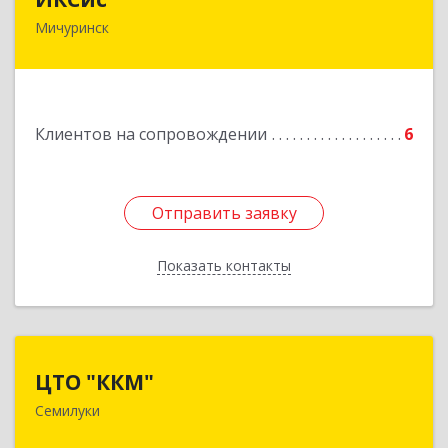
Мичуринск
393761, Тамбовская обл, Мичуринск г,
Набережная ул, дом № 275
Подробнее
Клиентов на сопровождении
6
Отправить заявку
Отправить заявку
Показать контакты
Назад
ЦТО "ККМ"
ЦТО "ККМ"
Семилуки
Подробнее