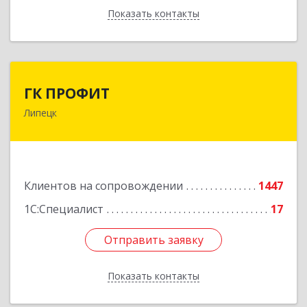
Показать контакты
Назад
ГК ПРОФИТ
ГК ПРОФИТ
Липецк
398001, Липецкая обл, Липецк г, Советская ул,
дом № 66Б, пом.8
Подробнее
Клиентов на сопровождении
1447
1С:Специалист
17
Отправить заявку
Отправить заявку
Показать контакты
Назад