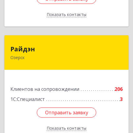
Показать контакты
Назад
Райдэн
Райдэн
Озерск
456783, Челябинская обл, Озерск г, Ленина пр-
кт, дом № 90
Подробнее
Клиентов на сопровождении
206
1С:Специалист
3
Отправить заявку
Отправить заявку
Показать контакты
Назад