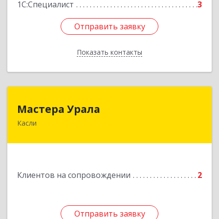
1С:Специалист
3
Отправить заявку
Отправить заявку
Показать контакты
Назад
Мастера Урала
Мастера Урала
Касли
456830, Челябинская обл., г. Касли, ул. Карла
Либкнехта, д. 112а
Подробнее
Клиентов на сопровождении
2
Отправить заявку
Отправить заявку