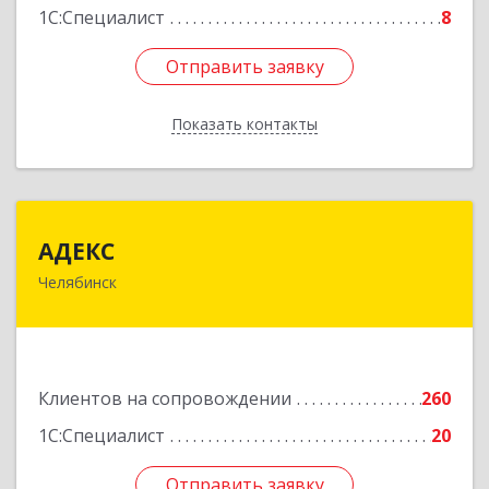
1С:Специалист
8
Отправить заявку
Отправить заявку
Показать контакты
Назад
АДЕКС
АДЕКС
Челябинск
454080, Челябинская обл, Челябинск г, Смирных
ул, дом № 15А, пом.51
Подробнее
Клиентов на сопровождении
260
1С:Специалист
20
Отправить заявку
Отправить заявку