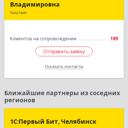
Владимировна
Владимировна
Кыштым
456870, Челябинская обл, Кыштым г,
Красноармейская ул, дом № 25
Клиентов на сопровождении
189
Подробнее
Отправить заявку
Отправить заявку
Показать контакты
Назад
Ближайшие партнеры из соседних
регионов
1С:Первый Бит, Челябинск
1С:Первый Бит, Челябинск