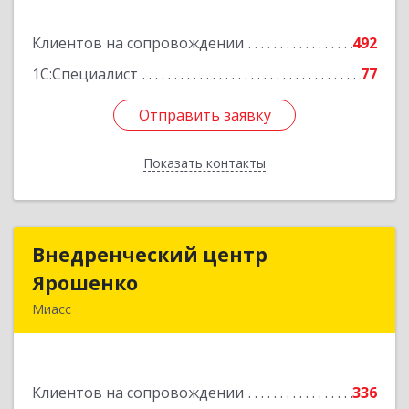
Подробнее
Клиентов на сопровождении
492
1С:Специалист
77
Отправить заявку
Отправить заявку
Показать контакты
Назад
Внедренческий центр
Внедренческий центр
Ярошенко
Ярошенко
Миасс
456300, Челябинская обл, Миасс г, Романенко
ул, дом № 97
Клиентов на сопровождении
336
Подробнее