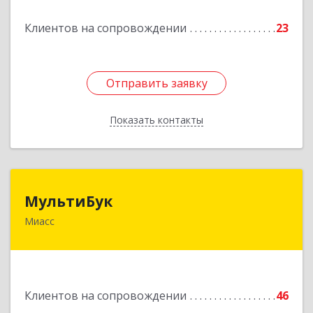
Подробнее
Клиентов на сопровождении
23
Отправить заявку
Отправить заявку
Показать контакты
Назад
МультиБук
МультиБук
Миасс
456318, Челябинская обл, Миасс г, Жуковского
ул, дом № 8, кв.61
Подробнее
Клиентов на сопровождении
46