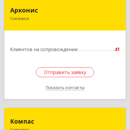
Арконис
Арконис
Снежинск
456773, Челябинская обл, Снежинск г,
Захаренкова ул, дом № 1
Подробнее
Клиентов на сопровождении
41
Отправить заявку
Отправить заявку
Показать контакты
Назад
Компас
Компас
Снежинск