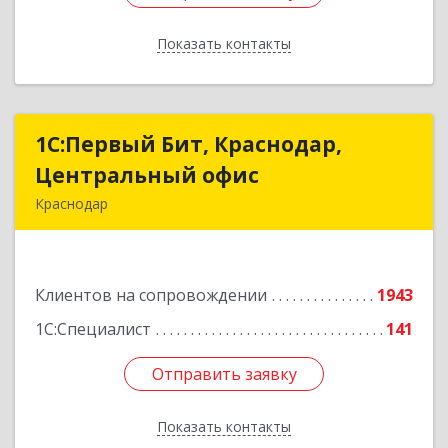
Показать контакты
Назад
1С:Первый Бит, Краснодар,
1С:Первый Бит, Краснодар,
Центральный офис
Центральный офис
Краснодар
350051, Краснодарский край, Краснодар г,
Монтажников ул, дом № 1/4, пом.3-12,14
Клиентов на сопровождении
1943
Подробнее
1С:Специалист
141
Отправить заявку
Отправить заявку
Показать контакты
Назад