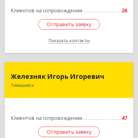
Подробнее
Клиентов на сопровождении
26
Отправить заявку
Отправить заявку
Показать контакты
Назад
Железняк Игорь Игоревич
Железняк Игорь Игоревич
Тимашевск
352700, Краснодарский край, Тимашевский р-н,
Тимашевск г, Смоленская ул, 42
Подробнее
Клиентов на сопровождении
47
Отправить заявку
Отправить заявку