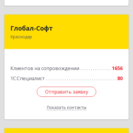
Глобал-Софт
Глобал-Софт
Краснодар
350018, Краснодарский край, Краснодар г,
Сормовская ул, дом № 7
Подробнее
Клиентов на сопровождении
1656
1С:Специалист
80
Отправить заявку
Отправить заявку
Показать контакты
Назад