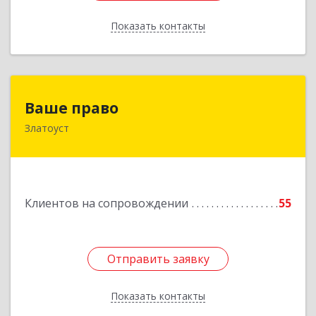
Показать контакты
Назад
Ваше право
Ваше право
Златоуст
456219, Челябинская обл, Златоуст г,
Молодежный кв-л, дом № 7, кв.136
Подробнее
Клиентов на сопровождении
55
Отправить заявку
Отправить заявку
Показать контакты
Назад