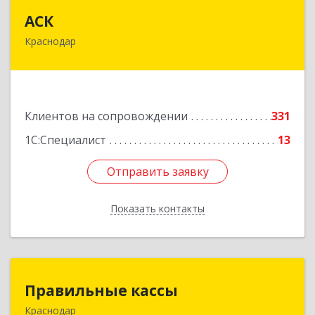
АСК
АСК
Краснодар
350900, Краснодарский край, Краснодар г,
Яхонтовая ул, дом № 2, оф.102
Подробнее
Клиентов на сопровождении
331
1С:Специалист
13
Отправить заявку
Отправить заявку
Показать контакты
Назад
Правильные кассы
Правильные кассы
Краснодар
350075, Краснодарский край, Краснодар г, им