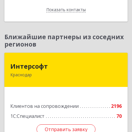
Показать контакты
Назад
Ближайшие партнеры из соседних
регионов
Интерсофт
Интерсофт
Краснодар
350020, Краснодарский край, Краснодар г,
Рашпилевская ул, дом № 179/1, оф.618
Подробнее
Клиентов на сопровождении
2196
1С:Специалист
70
Отправить заявку
Отправить заявку