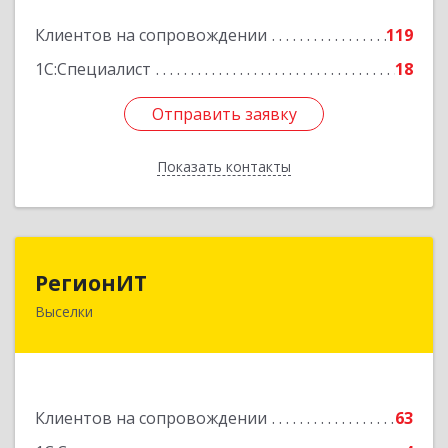
Подробнее
Клиентов на сопровождении
119
1С:Специалист
18
Отправить заявку
Отправить заявку
Показать контакты
Назад
РегионИТ
РегионИТ
Выселки
353103, Краснодарский край, м.р-н
Выселковский, с.п. Выселковское, Выселки ст-
ца, Рябиновая (Дорожник тер. ДПК) ул, дом №
173/1
Клиентов на сопровождении
63
Подробнее