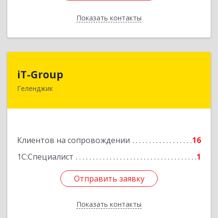
Показать контакты
Назад
iT-Group
iT-Group
Геленджик
353460, Краснодарский край, Геленджик г,
Керченская ул, дом № 4, оф.6
Подробнее
Клиентов на сопровождении
16
1С:Специалист
1
Отправить заявку
Отправить заявку
Показать контакты
Назад