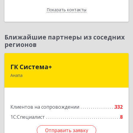
Показать контакты
Назад
Ближайшие партнеры из соседних
регионов
ГК Система+
ГК Система+
Анапа
353450, Краснодарский край, Анапский р-н,
Анапа г, Лермонтова ул, дом № 116, корпус Г,
оф.7
Подробнее
Клиентов на сопровождении
332
1С:Специалист
8
Отправить заявку
Отправить заявку