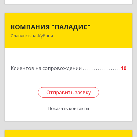
КОМПАНИЯ "ПАЛАДИС"
КОМПАНИЯ "ПАЛАДИС"
Славянск-на-Кубани
353560, Краснодарский край, Славянский р-н,
Славянск-на-Кубани г, Краснофлотская ул, дом
№ 19, оф.1
Подробнее
Клиентов на сопровождении
10
Отправить заявку
Отправить заявку
Показать контакты
Назад