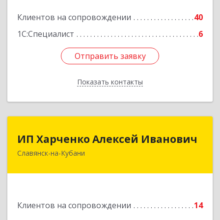
Подробнее
Клиентов на сопровождении
40
1С:Специалист
6
Отправить заявку
Отправить заявку
Показать контакты
Назад
ИП Харченко Алексей Иванович
ИП Харченко Алексей Иванович
Славянск-на-Кубани
353 579, Краснодарский край, ст.Петровская,
ул.Кирпичная д.32
Подробнее
Клиентов на сопровождении
14