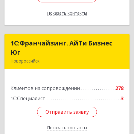
Показать контакты
Назад
1С:Франчайзинг. АйТи Бизнес
1С:Франчайзинг. АйТи Бизнес
Юг
Юг
Новороссийск
353907, Краснодарский край, Новороссийск г,
Видова ул, дом № 65, оф.2
Клиентов на сопровождении
278
Подробнее
1С:Специалист
3
Отправить заявку
Отправить заявку
Показать контакты
Назад