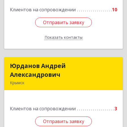
Клиентов на сопровождении
10
Подробнее
Отправить заявку
Отправить заявку
Показать контакты
Назад
Юрданов Андрей
Юрданов Андрей
Александрович
Александрович
Крымск
353384 Краснодарский край г. Крымск ул.
Юбилейная 8
Клиентов на сопровождении
3
Подробнее
Отправить заявку
Отправить заявку