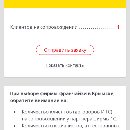
г.п. Абинское, Абинск г, Промышленная ул, дом
№ 4, каб.311
Подробнее
Клиентов на сопровождении
1
Отправить заявку
Отправить заявку
Показать контакты
Назад
При выборе фирмы-франчайзи в Крымске,
обратите внимание на:
Количество клиентов (договоров ИТС)
на сопровождении у партнера фирмы 1С.
Количество специалистов, аттестованных