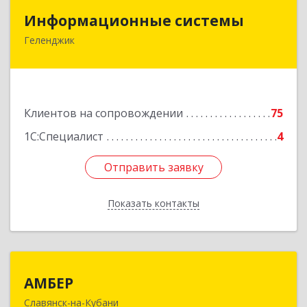
Информационные системы
Информационные системы
Геленджик
353475, Краснодарский край, Геленджик г,
Нахимова ул, дом № 2
Подробнее
Клиентов на сопровождении
75
1С:Специалист
4
Отправить заявку
Отправить заявку
Показать контакты
Назад
АМБЕР
АМБЕР
Славянск-на-Кубани
353562, Краснодарский край, Славянский р-н,