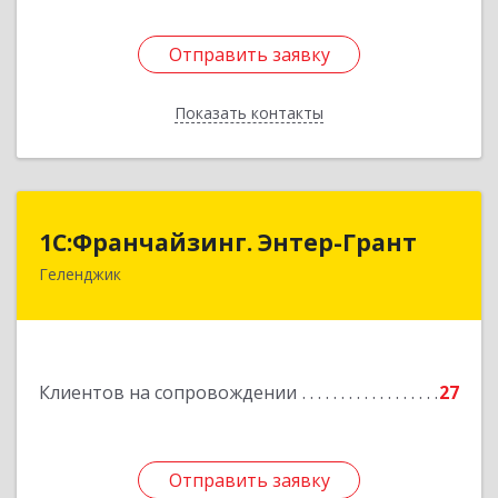
Отправить заявку
Отправить заявку
Показать контакты
Назад
1С:Франчайзинг. Энтер-Грант
1С:Франчайзинг. Энтер-Грант
Геленджик
353467, Краснодарский край, Геленджик г,
Дачная ул, дом № 17
Подробнее
Клиентов на сопровождении
27
Отправить заявку
Отправить заявку