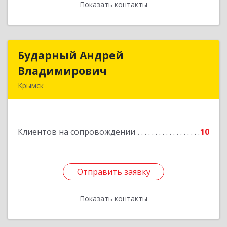
Показать контакты
Назад
Бударный Андрей
Бударный Андрей
Владимирович
Владимирович
Крымск
353389, Краснодарский край, Крымск г,
Революционная ул, дом № 47
Клиентов на сопровождении
10
Подробнее
Отправить заявку
Отправить заявку
Показать контакты
Назад