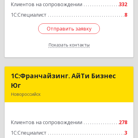
Подробнее
Клиентов на сопровождении
332
1С:Специалист
8
Отправить заявку
Отправить заявку
Показать контакты
Назад
1С:Франчайзинг. АйТи Бизнес
1С:Франчайзинг. АйТи Бизнес
Юг
Юг
Новороссийск
353907, Краснодарский край, Новороссийск г,
Видова ул, дом № 65, оф.2
Клиентов на сопровождении
278
Подробнее
1С:Специалист
3