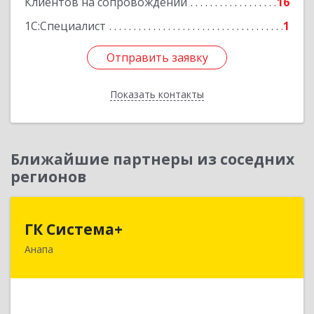
Клиентов на сопровождении
16
1С:Специалист
1
Отправить заявку
Отправить заявку
Показать контакты
Назад
Ближайшие партнеры из соседних
регионов
ГК Система+
ГК Система+
Анапа
353450, Краснодарский край, Анапский р-н,
Анапа г, Лермонтова ул, дом № 116, корпус Г,
оф.7