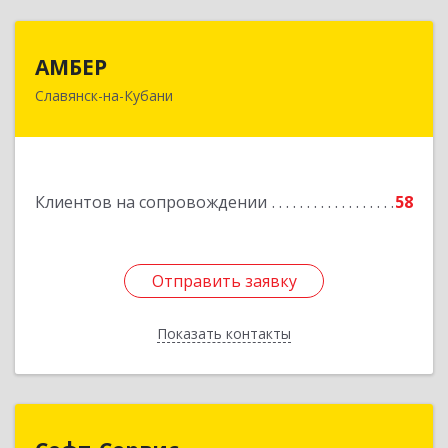
АМБЕР
АМБЕР
Славянск-на-Кубани
353562, Краснодарский край, Славянский р-н,
Славянск-на-Кубани г, Крупской ул, дом № 12
Подробнее
Клиентов на сопровождении
58
Отправить заявку
Отправить заявку
Показать контакты
Назад
Софт-Сервис