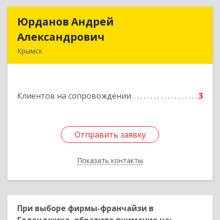
Юрданов Андрей
Юрданов Андрей
Александрович
Александрович
Крымск
353384 Краснодарский край г. Крымск ул.
Юбилейная 8
Клиентов на сопровождении
3
Подробнее
Отправить заявку
Отправить заявку
Показать контакты
Назад
При выборе фирмы-франчайзи в