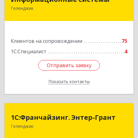
Геленджик
353475, Краснодарский край, Геленджик г,
Нахимова ул, дом № 2
Подробнее
Клиентов на сопровождении
75
1С:Специалист
4
Отправить заявку
Отправить заявку
Показать контакты
Назад
1С:Франчайзинг. Энтер-Грант
1С:Франчайзинг. Энтер-Грант
Геленджик
353467, Краснодарский край, Геленджик г,
Дачная ул, дом № 17