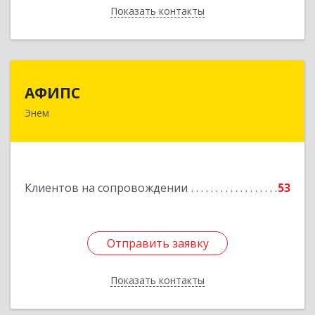
Показать контакты
Назад
АФИПС
АФИПС
Энем
385132, Адыгея Респ, Тахтамукайский р-н, Энем
пгт, Чкалова ул, дом № 13
Подробнее
Клиентов на сопровождении
53
Отправить заявку
Отправить заявку
Показать контакты
Назад