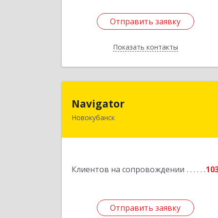
Отправить заявку
Отправить заявку
Показать контакты
Назад
Navigato
Navigator
Новокубанск
352240, Краснодарский край
Новокубанск г, Пушкина ул, дом № 6
Подробне
Клиентов на сопровождении
10
Отправить заявку
Отправить заявку