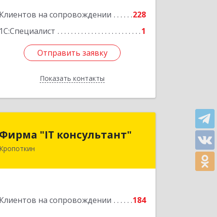
Подробнее
Клиентов на сопровождении
228
1С:Специалист
1
Отправить заявку
Отправить заявку
Показать контакты
Назад
Фирма "IT консультант"
Фирма "IT консультант"
Кропоткин
352389, Краснодарский край,
Кавказский р-н, Кропоткин г,
Пушкина ул, дом № 294, оф.2,3
Подробнее
Клиентов на сопровождении
184