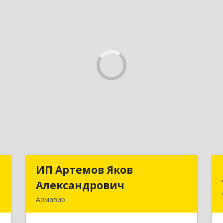
й
ИП Артемов Яков
ИП Артемов Яков
ч
Александрович
Александрович
Армавир
,
Подробнее
,