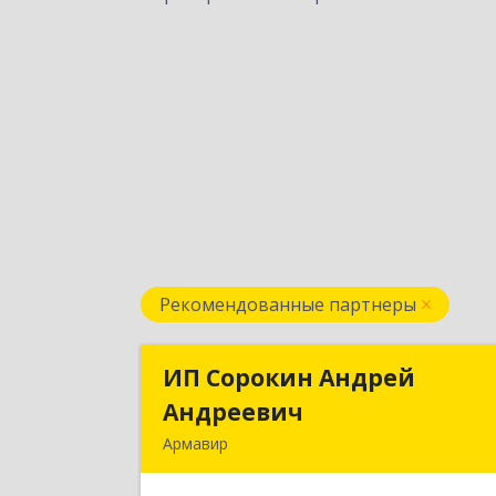
Рекомендованные партнеры
ИП Сорокин Андрей
ИП Сорокин Андре
Андреевич
Андрееви
Армавир
352900, Краснодарский край
Армавир г, Ф.Энгельса ул, дом № 25