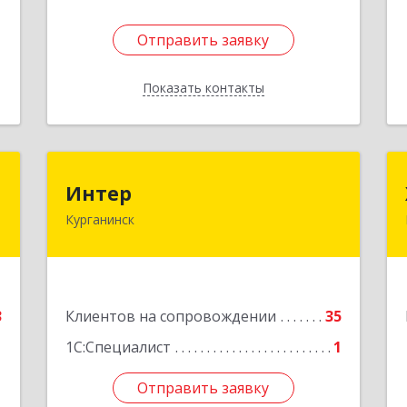
Отправить заявку
Отправить заявку
Показать контакты
Назад
r
Интер
Интер
Курганинск
,
352430, Краснодарский край,
7
Курганинск г, Матросова ул, дом №
151
е
Подробнее
3
Клиентов на сопровождении
35
1С:Специалист
1
Отправить заявку
Отправить заявку