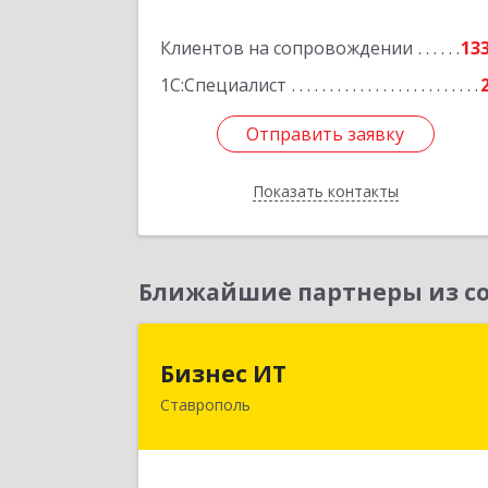
кв.30
Клиентов на сопровождении
13
Подробне
1С:Специалист
Отправить заявку
Отправить заявку
Показать контакты
Назад
Ближайшие партнеры из со
Бизнес И
Бизнес ИТ
Ставрополь
355035, Ставропольский край
Ставрополь г, 1 Промышленная ул
дом № 3, корпус 