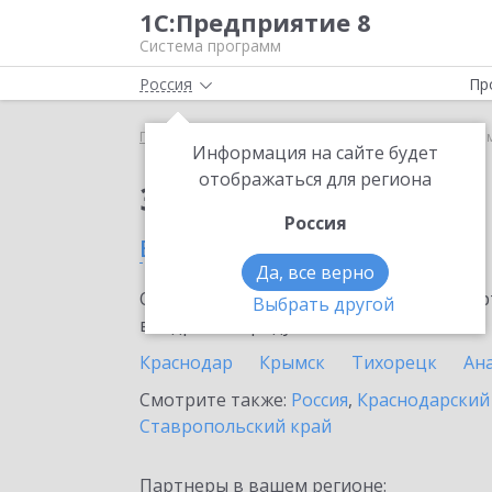
1С:Предприятие 8
Система программ
Россия
Пр
Главная
Сервисы ИТС
1С-ОФД
1С-ОФД в Ар
Информация на сайте будет
отображаться для региона
Заказать 1С-ОФД
Россия
в Армавире
Да, все верно
Ознакомьтесь с информационными карт
Выбрать другой
внедрение продукта.
Краснодар
Крымск
Тихорецк
Ан
Смотрите также:
Россия
,
Краснодарский
Ставропольский край
Партнеры в вашем регионе: