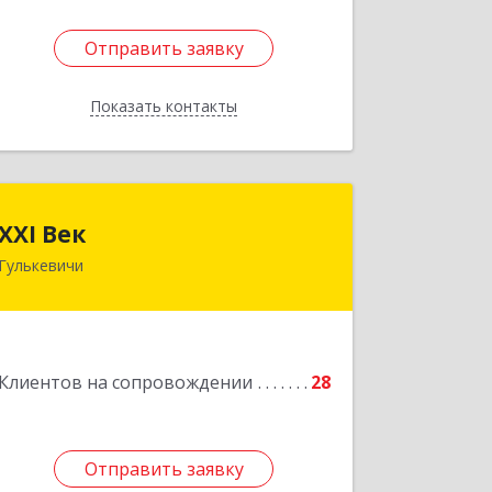
Отправить заявку
Отправить заявку
Показать контакты
Назад
XXI Век
XXI Век
Гулькевичи
352180, Краснодарский край, Отрадо-
Кубанское с, Северная ул, дом № 11
Подробнее
Клиентов на сопровождении
28
Отправить заявку
Отправить заявку