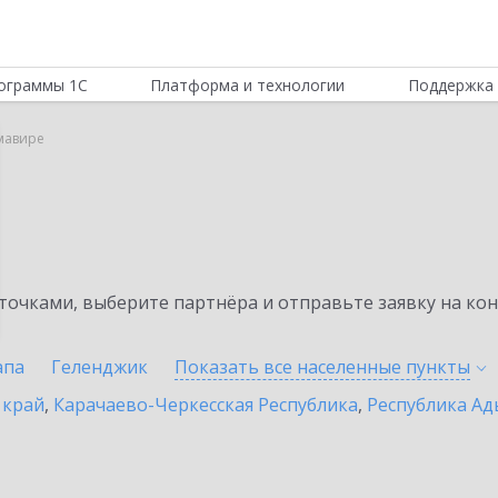
ограммы 1С
Платформа и технологии
Поддержка 
мавире
очками, выберите партнёра и отправьте заявку на ко
апа
Геленджик
Показать все населенные
пункты
 край
,
Карачаево-Черкесская Республика
,
Республика Ад