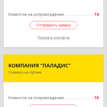
Подробнее
Клиентов на сопровождении
14
Отправить заявку
Отправить заявку
Показать контакты
Назад
КОМПАНИЯ "ПАЛАДИС"
КОМПАНИЯ "ПАЛАДИС"
Славянск-на-Кубани
353560, Краснодарский край, Славянский р-н,
Славянск-на-Кубани г, Краснофлотская ул, дом
№ 19, оф.1
Подробнее
Клиентов на сопровождении
10