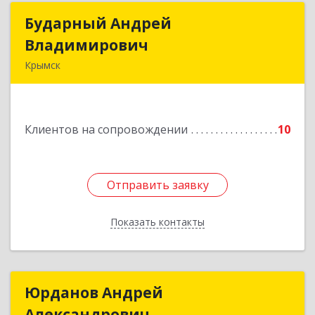
Бударный Андрей
Бударный Андрей
Владимирович
Владимирович
Крымск
353389, Краснодарский край, Крымск г,
Революционная ул, дом № 47
Клиентов на сопровождении
10
Подробнее
Отправить заявку
Отправить заявку
Показать контакты
Назад
Юрданов Андрей
Юрданов Андрей
Александрович
Александрович