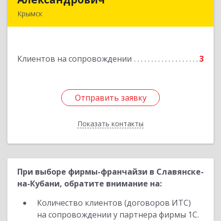
Крымск
353384 Краснодарский край г. Крымск ул.
Юбилейная 8
Клиентов на сопровождении
3
Подробнее
Отправить заявку
Отправить заявку
Показать контакты
Назад
При выборе фирмы-франчайзи в Славянске-
на-Кубани, обратите внимание на:
Количество клиентов (договоров ИТС)
на сопровождении у партнера фирмы 1С.