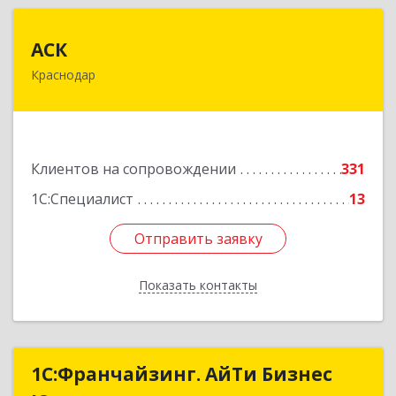
АСК
АСК
Краснодар
350900, Краснодарский край, Краснодар г,
Яхонтовая ул, дом № 2, оф.102
Подробнее
Клиентов на сопровождении
331
1С:Специалист
13
Отправить заявку
Отправить заявку
Показать контакты
Назад
1С:Франчайзинг. АйТи Бизнес
1С:Франчайзинг. АйТи Бизнес