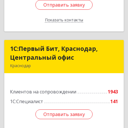
Отправить заявку
Отправить заявку
Показать контакты
Назад
1С:Первый Бит, Краснодар,
1С:Первый Бит, Краснодар,
Центральный офис
Центральный офис
Краснодар
350051, Краснодарский край, Краснодар г,
Монтажников ул, дом № 1/4, пом.3-12,14
Клиентов на сопровождении
1943
Подробнее
1С:Специалист
141
Отправить заявку
Отправить заявку