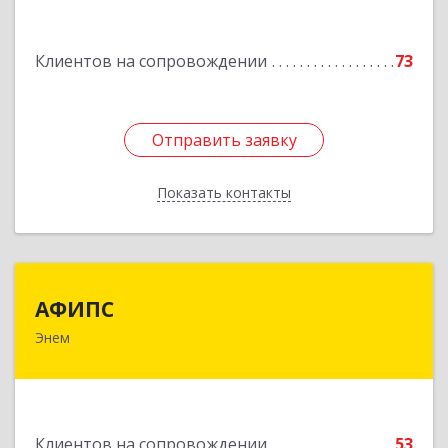
Подробнее
Клиентов на сопровождении
73
Отправить заявку
Отправить заявку
Показать контакты
Назад
АФИПС
АФИПС
Энем
385132, Адыгея Респ, Тахтамукайский р-н, Энем
пгт, Чкалова ул, дом № 13
Подробнее
Клиентов на сопровождении
53