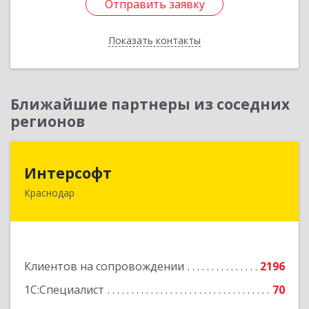
Отправить заявку
Отправить заявку
Показать контакты
Назад
Ближайшие партнеры из соседних
регионов
Интерсофт
Интерсофт
Краснодар
350020, Краснодарский край, Краснодар г,
Рашпилевская ул, дом № 179/1, оф.618
Подробнее
Клиентов на сопровождении
2196
1С:Специалист
70