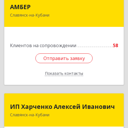
АМБЕР
АМБЕР
Славянск-на-Кубани
353562, Краснодарский край, Славянский р-н,
Славянск-на-Кубани г, Крупской ул, дом № 12
Подробнее
Клиентов на сопровождении
58
Отправить заявку
Отправить заявку
Показать контакты
Назад
ИП Харченко Алексей Иванович
ИП Харченко Алексей Иванович
Славянск-на-Кубани
353 579, Краснодарский край, ст.Петровская,
ул.Кирпичная д.32