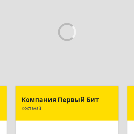
"
Компания Первый Бит
Компания Первый Бит
Костанай
.
Республика Казахстан, г. Костанай,
0
Аль-Фараби, 111/а, БЦ Парус, к. 302
е
Подробнее