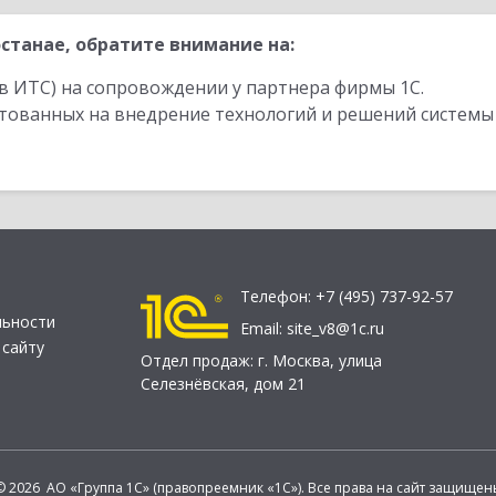
станае, обратите внимание на:
в ИТС) на сопровождении у партнера фирмы 1С.
стованных на внедрение технологий и решений системы
Телефон:
+7 (495) 737-92-57
льности
Email:
site_v8@1c.ru
 сайту
Отдел продаж:
г. Москва
,
улица
Селезнёвская, дом 21
© 2026 АО «Группа 1С» (правопреемник «1С»). Все права на сайт защищен