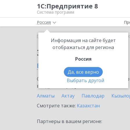
1С:Предприятие 8
Система программ
Россия
Пр
Главная
Сервисы ИТС
1С-ОФД
1С-ОФД в Кос
Информация на сайте будет
отображаться для региона
Заказать 1С-ОФД
Россия
в Костанае
Да, все верно
Ознакомьтесь с информационными карт
Выбрать другой
внедрение продукта.
Алматы
Актау
Павлодар
Кызыло
Смотрите также:
Казахстан
Партнеры в вашем регионе: