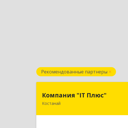
Рекомендованные партнеры
Компания "IT Плюс
Компания "IT Плюс"
Костанай
Казахстан, г. Костанай, ул
Темирбаева 6
Подробне