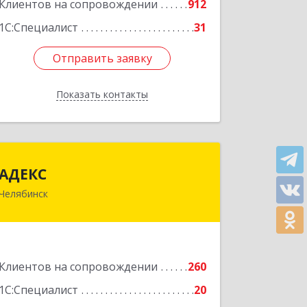
Клиентов на сопровождении
912
1С:Специалист
31
Отправить заявку
Отправить заявку
Показать контакты
Назад
АДЕКС
АДЕКС
Челябинск
454080, Челябинская обл, Челябинск г,
Смирных ул, дом № 15А, пом.51
Подробнее
Клиентов на сопровождении
260
1С:Специалист
20