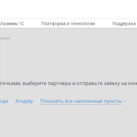
ограммы 1С
Платформа и технологии
Поддержка 
танае
очками, выберите партнёра и отправьте заявку на ко
рда
Атырау
Показать все населенные
пункты