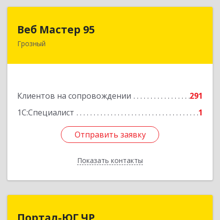
Веб Мастер 95
Веб Мастер 95
Грозный
364050, Чеченская Респ, Грозный г, Им
Гайрбекова Муслима Гайрбековича ул, дом №
72
Подробнее
Клиентов на сопровождении
291
1С:Специалист
1
Отправить заявку
Отправить заявку
Показать контакты
Назад
Портал-ЮГ ЧР
Портал-ЮГ ЧР