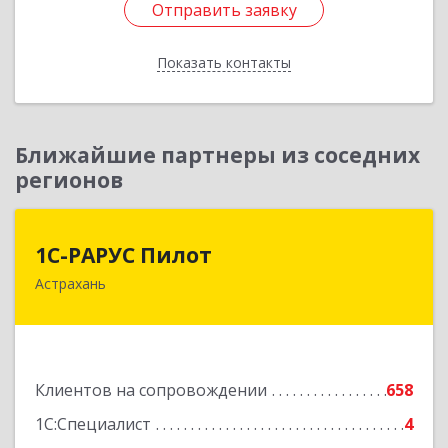
Отправить заявку
Отправить заявку
Показать контакты
Назад
Ближайшие партнеры из соседних
регионов
1С-РАРУС Пилот
1С-РАРУС Пилот
Астрахань
414024, Астраханская обл, Астрахань г,
Бакинская ул, корпус 78, пом.28, КОМ. 31
Подробнее
Клиентов на сопровождении
658
1С:Специалист
4