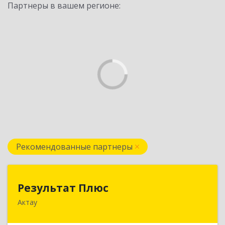
Партнеры в вашем регионе:
Рекомендованные партнеры
Результат Плюс
Результат Плюс
Актау
Республика Казахстан, Мангистауская область,
г. Актау, 2 микрорайон, 47Б, БЦ "Сункар"