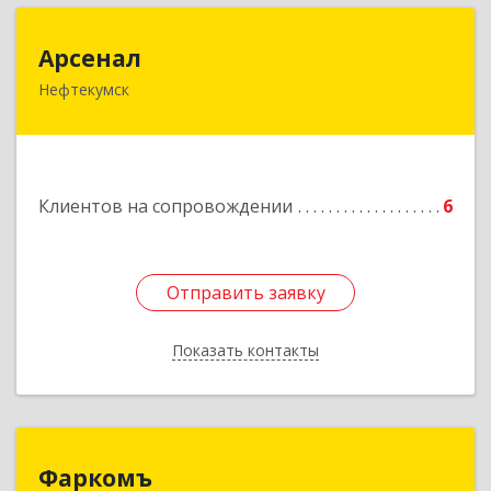
Арсенал
Арсенал
Нефтекумск
Ставропольский край, Нефтекумск г,
Дзержинского ул, дом № 11А
Подробнее
Клиентов на сопровождении
6
Отправить заявку
Отправить заявку
Показать контакты
Назад
Фаркомъ
Фаркомъ