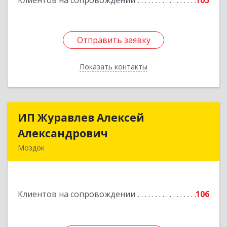
Клиентов на сопровождении
105
Отправить заявку
Отправить заявку
Показать контакты
Назад
ИП Журавлев Алексей
ИП Журавлев Алексей
Александрович
Александрович
Моздок
363750, Северная Осетия - Алания Респ, Моздок
г, Кирова ул, дом № 41
Клиентов на сопровождении
106
Подробнее