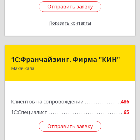
Отправить заявку
Отправить заявку
Показать контакты
Назад
1С:Франчайзинг. Фирма "КИН"
1С:Франчайзинг. Фирма "КИН"
Махачкала
367030, Дагестан Респ, Махачкала г, И.Казака
ул, дом № 31
Подробнее
Клиентов на сопровождении
486
1С:Специалист
65
Отправить заявку
Отправить заявку