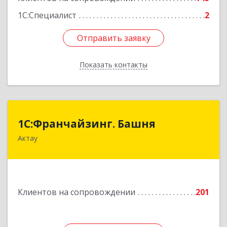
1С:Специалист
2
Отправить заявку
Отправить заявку
Показать контакты
Назад
1С:Франчайзинг. Башня
1С:Франчайзинг. Башня
Актау
РК, Мангистауская обл., г. Актау, 2 микрорайон,
здание 47 Б "Сункар", офис 414
Подробнее
Клиентов на сопровождении
201