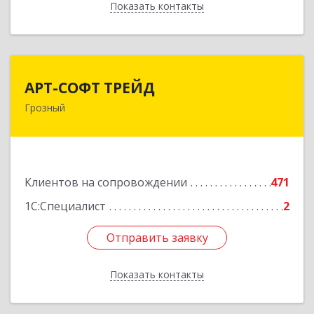
Показать контакты
Назад
АРТ-СОФТ ТРЕЙД
АРТ-СОФТ ТРЕЙД
Грозный
364013, Чеченская Респ, Грозный г, Полярников
ул, дом № 36А
Подробнее
Клиентов на сопровождении
471
1С:Специалист
2
Отправить заявку
Отправить заявку
Показать контакты
Назад