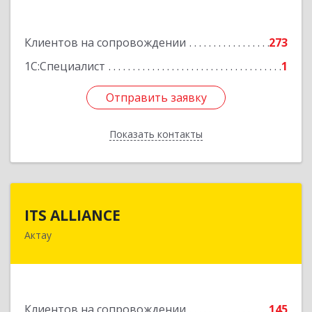
Подробнее
Клиентов на сопровождении
273
1С:Специалист
1
Отправить заявку
Отправить заявку
Показать контакты
Назад
ITS ALLIANCE
ITS ALLIANCE
Актау
г. Актау, 9 мкр, 28 дом, 7 офис
Подробнее
Клиентов на сопровождении
145