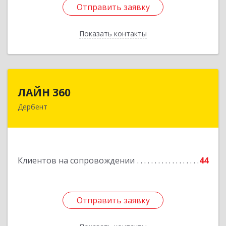
Отправить заявку
Отправить заявку
Показать контакты
Назад
ЛАЙН 360
ЛАЙН 360
Дербент
368600, Дагестан Респ, Дербент г, Ю.Гагарина
ул, домовладение № 14, пом.1
Подробнее
Клиентов на сопровождении
44
Отправить заявку
Отправить заявку