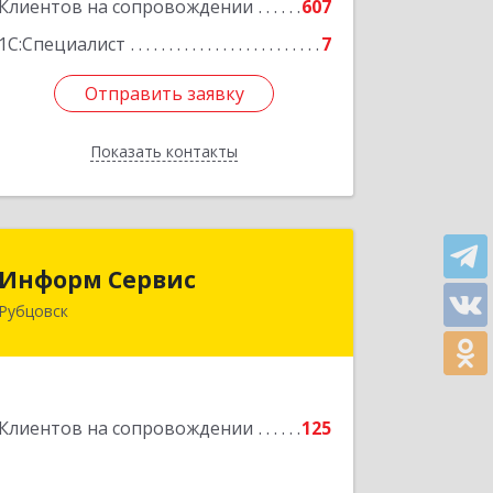
Клиентов на сопровождении
607
1С:Специалист
7
Отправить заявку
Отправить заявку
Показать контакты
Назад
Информ Сервис
Информ Сервис
Рубцовск
658204, Алтайский край, Рубцовск г,
Алтайская ул, дом № 7
Подробнее
Клиентов на сопровождении
125