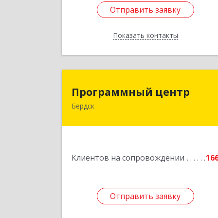
Отправить заявку
Отправить заявку
Показать контакты
Назад
Программный цент
Программный центр
Бердск
633004, Новосибирская обл, Бердск г
Химзаводская ул, дом № 9/
Подробне
Клиентов на сопровождении
16
Отправить заявку
Отправить заявку