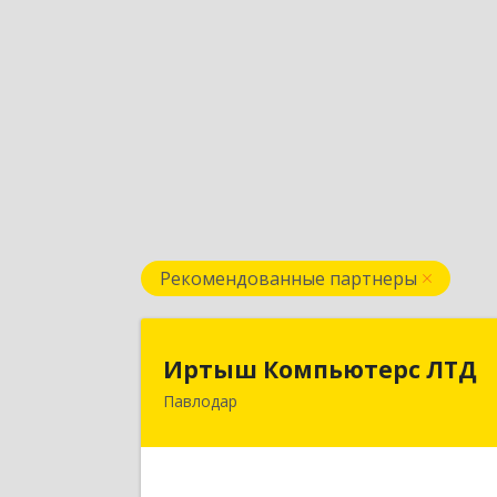
Рекомендованные партнеры
Иртыш Компьютерс ЛТ
Иртыш Компьютерс ЛТД
Павлодар
КАЗАХСТАН , 140000, г.Павлодар
ул.Академика Сатпаева, д.3
Подробне