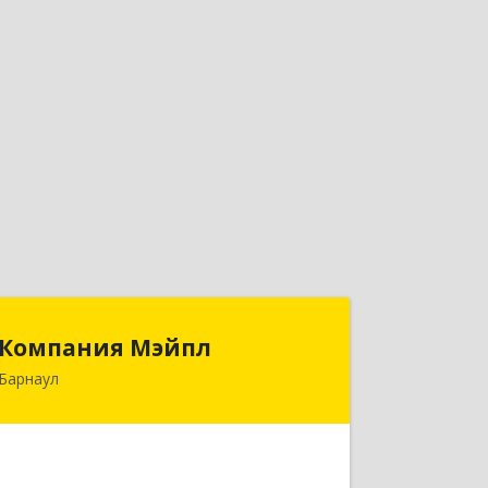
Компания Мэйпл
Компания Мэйпл
Барнаул
656038, Алтайский край, Барнаул г,
Комсомольский пр-кт, дом № 112
Подробнее