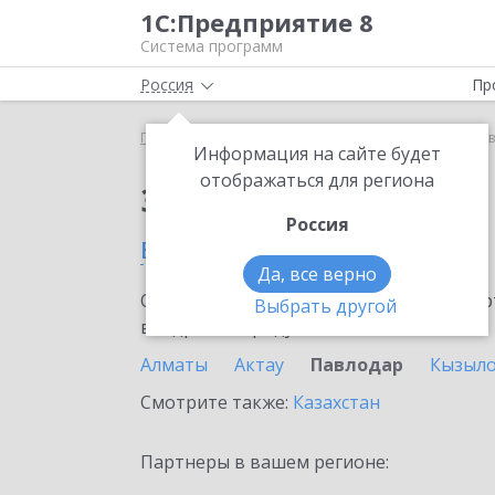
1С:Предприятие 8
Система программ
Россия
Пр
Главная
Сервисы ИТС
1С-ОФД
1С-ОФД в Па
Информация на сайте будет
отображаться для региона
Заказать 1С-ОФД
Россия
в Павлодаре
Да, все верно
Ознакомьтесь с информационными карт
Выбрать другой
внедрение продукта.
Алматы
Актау
Павлодар
Кызыл
Смотрите также:
Казахстан
Партнеры в вашем регионе: