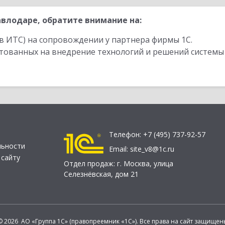
влодаре, обратите внимание на:
в ИТС) на сопровождении у партнера фирмы 1С.
стованных на внедрение технологий и решений системы
Телефон:
+7 (495) 737-92-57
льности
Email:
site_v8@1c.ru
 сайту
Отдел продаж:
г. Москва
,
улица
Селезнёвская, дом 21
© 2026 АО «Группа 1С» (правопреемник «1С»). Все права на сайт защищен