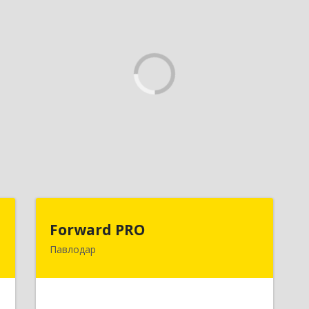
Д
Forward PRO
Forward PRO
Павлодар
,
140000, РК, город Павлодар, улица
6
Торайгырова, д.64, оф.23
е
Подробнее