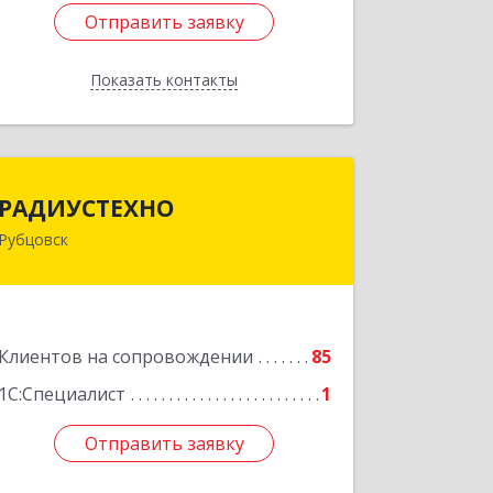
Отправить заявку
Отправить заявку
Показать контакты
Назад
РАДИУСТЕХНО
РАДИУСТЕХНО
Рубцовск
658225, Алтайский край, Рубцовск г,
Ленина пр-кт, дом № 206, оф.427
Подробнее
Клиентов на сопровождении
85
1С:Специалист
1
Отправить заявку
Отправить заявку