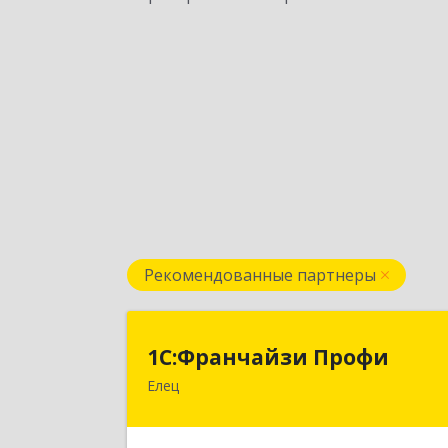
Рекомендованные партнеры
1С:Франчайзи Проф
1С:Франчайзи Профи
Елец
399784, Липецкая обл, Елец г
Гагарина ул, Здание № 3