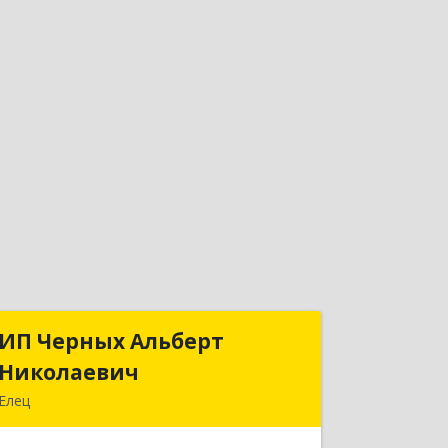
ИП Черных Альберт
ИП Черных Альберт
Николаевич
Николаевич
Елец
399771, Липецкая обл, Елец г,
Н.Гусевой ул, 56А