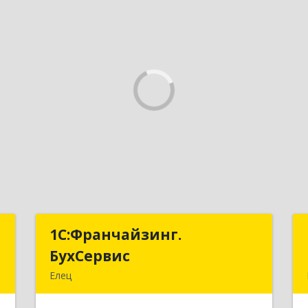
и
1С:Франчайзинг.
1С:Франчайзинг.
БухСервис
БухСервис
,
Елец
а
399780, Липецкая обл, Елецкий р-н,
Елец г, Новоселов ул, дом № 12