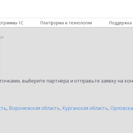
ограммы 1С
Платформа и технологии
Поддержка 
це
очками, выберите партнёра и отправьте заявку на ко
сть
,
Воронежская область
,
Курганская область
,
Орловска