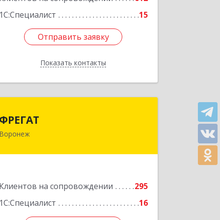
1С:Специалист
15
Отправить заявку
Отправить заявку
Показать контакты
Назад
ФРЕГАТ
ФРЕГАТ
Воронеж
394006, Воронежская обл, Воронеж г,
Бахметьева ул, дом № 2Б, пом.I, офис
220
Подробнее
Клиентов на сопровождении
295
1С:Специалист
16