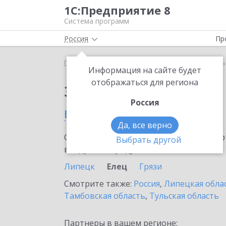
1С:Предприятие 8
Система программ
Россия
Пр
Главная
Сервисы ИТС
1С-ОФД
1С-ОФД в Ель
Информация на сайте будет
отображаться для региона
Заказать 1С-ОФД
Россия
в Ельце
Да, все верно
Ознакомьтесь с информационными карт
Выбрать другой
внедрение продукта.
Липецк
Елец
Грязи
Смотрите также:
Россия
,
Липецкая обла
Тамбовская область
,
Тульская область
Партнеры в вашем регионе: