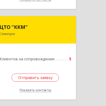
ЦТО "ККМ"
ЦТО "ККМ"
Семилуки
Подробнее
Клиентов на сопровождении
5
Отправить заявку
Отправить заявку
Показать контакты
Назад