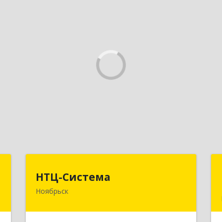
ь
НТЦ-Система
НТЦ-Система
Ноябрьск
,
629804, Ямало-Ненецкий АО,
б
Ноябрьск г, 60 лет СССР ул, дом № 39