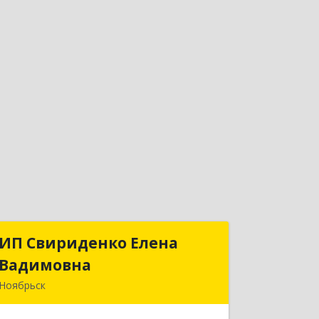
ИП Свириденко Елена
ИП Свириденко Елена
Вадимовна
Вадимовна
Ноябрьск
629805, ЯНАО, Тюменская обл., г
Ноябрьск, ул.Магистральная д.65