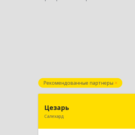
Рекомендованные партнеры
Цезар
Цезарь
Салехард
629008, Ямало-Ненецкий АО
Салехард г, Глазкова ул, дом № 4 