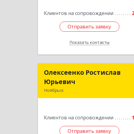
Подробне
Клиентов на сопровождении
Отправить заявку
Отправить заявку
Показать контакты
Назад
Олексеенко Ростислав
Олексеенко Ростисла
Юрьевич
Юрьеви
Ноябрьск
629804, Ямало-Ненецкий АО
Ноябрьск г, УТАДС п, дом № 84, кв.
Клиентов на сопровождении
Подробне
Отправить заявку
Отправить заявку