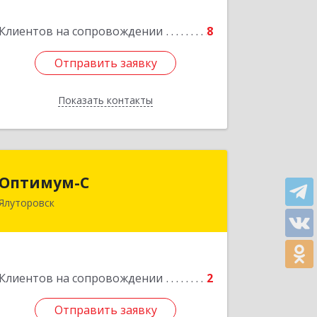
,кв.23
Клиентов на сопровождении
8
Подробнее
Отправить заявку
Отправить заявку
Показать контакты
Назад
Оптимум-С
Оптимум-С
Ялуторовск
Подробнее
Клиентов на сопровождении
2
Отправить заявку
Отправить заявку