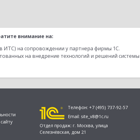
атите внимание на:
в ИТС) на сопровождении у партнера фирмы 1С.
стованных на внедрение технологий и решений системы
Телефон:
+7 (495) 737-92-57
льности
Email:
site_v8@1c.ru
 сайту
Отдел продаж:
г. Москва
,
улица
Селезнёвская, дом 21