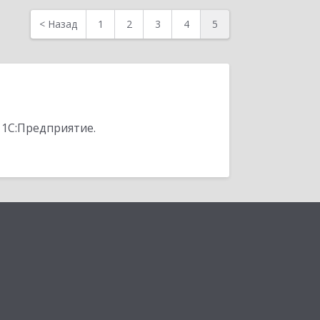
<
Назад
1
2
3
4
5
 1С:Предприятие.