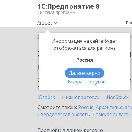
1С:Предприятие 8
Система программ
Россия
Пр
Главная
Сервисы ИТС
1С:Облачный архив
1
Информация на сайте будет
отображаться для региона
Заказать 1С:Облачны
Россия
в Тюменской области
Да, все верно
Ознакомьтесь с информационными карт
Выбрать другой
внедрение продукта.
Югорск
Нижневартовск
Ноябрьск
Смотрите также:
Россия
,
Архангельская 
Свердловская область
,
Томская область
Партнеры в вашем регионе: